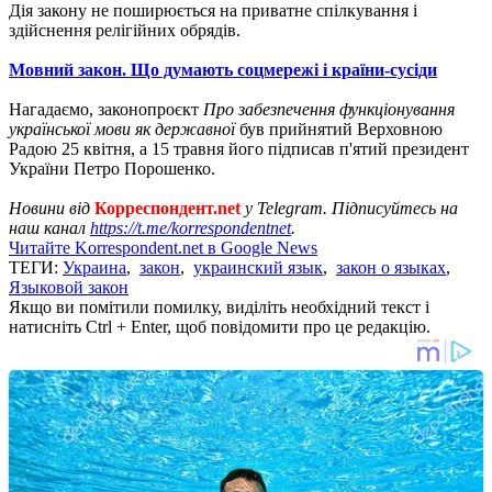
Дія закону не поширюється на приватне спілкування і
здійснення релігійних обрядів.
Мовний закон. Що думають соцмережі і країни-сусіди
Нагадаємо, законопроєкт
Про забезпечення функціонування
української мови як державної
був прийнятий Верховною
Радою 25 квітня, а 15 травня його підписав п'ятий президент
України Петро Порошенко.
Новини від
Корреспондент.net
у Telegram. Підписуйтесь на
наш канал
https://t.me/korrespondentnet
.
Читайте Korrespondent.net в Google News
ТЕГИ:
Украина
,
закон
,
украинский язык
,
закон о языках
,
Языковой закон
Якщо ви помітили помилку, виділіть необхідний текст і
натисніть Ctrl + Enter, щоб повідомити про це редакцію.