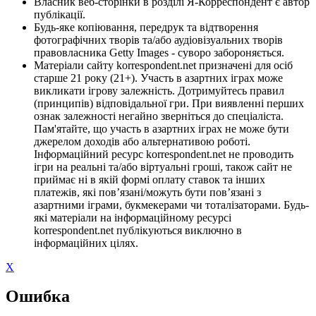
Власник веб-сторінки в розділі Я-Корреспондент є автор
публікації.
Будь-яке копіювання, передрук та відтворення
фотографічних творів та/або аудіовізуальних творів
правовласника Getty Images - суворо забороняється.
Матеріали сайту korrespondent.net призначені для осіб
старше 21 року (21+). Участь в азартних іграх може
викликати ігрову залежність. Дотримуйтесь правил
(принципів) відповідальної гри. При виявленні перших
ознак залежності негайно зверніться до спеціаліста.
Пам'ятайте, що участь в азартних іграх не може бути
джерелом доходів або альтернативою роботі.
Інформаційний ресурс korrespondent.net не проводить
ігри на реальні та/або віртуальні гроші, також сайт не
приймає ні в якій формі оплату ставок та інших
платежів, які пов’язані/можуть бути пов’язані з
азартними іграми, букмекерами чи тоталізаторами. Будь-
які матеріали на інформаційному ресурсі
korrespondent.net публікуються виключно в
інформаційних цілях.
X
Ошибка