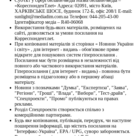
Суб'єкт у сфері онлайн-медіа Назва онлайн-медіа –
«КореспонденТ.net» Адреса: 02091, місто Київ,
ХАРКІВСЬКЕ ШОСЕ, будинок 172-Б, офіс 208/1 E-mail:
sunlight@mediadim.com.ua
Телефон: 044-205-43-00
Ідентифікатор медіа – R40-06068
Використання будь-яких матеріалів, розміщених на
сайті, дозволяється за умови посилання на
Корреспондент.net.
При копіюванні матеріалів зі сторінки « Новини України
і світу» , для інтернет - видань - обов'язкове пряме
відкрите для пошукових систем гіперпосилання .
Посилання має бути розміщена в незалежності від
повного або часткового використання матеріалів.
Гіперпосилання ( для інтернет - видань) - повинна бути
розміщена в підзаголовку або в першому абзаці
матеріалу.
Новини з позначками "Думка", "Експертиза", "Заява",
"Регіони", "Гроші", "Влада", "Вибори", "Тест-драйв",
"Спецпроекти", "Промо" публікуються на правах
реклами.
Розділ Спецпроекти створюється спільно з
комерційними партнерами.
Будь яке копіювання, публікація, передрук, чи наступне
поширення інформації, що містить посилання на
"Інтерфакс-Україна", EPA / UPG, суворо забороняється.