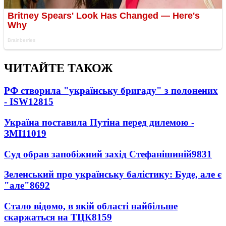
ЧИТАЙТЕ ТАКОЖ
РФ створила "українську бригаду" з полонених
- ISW
12815
Україна поставила Путіна перед дилемою -
ЗМІ
11019
Суд обрав запобіжний захід Стефанішиній
9831
Зеленський про українську балістику: Буде, але є
"але"
8692
Стало відомо, в якій області найбільше
скаржаться на ТЦК
8159