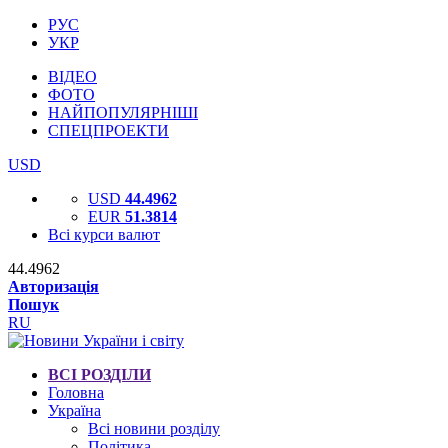
РУС
УКР
ВІДЕО
ФОТО
НАЙПОПУЛЯРНІШІ
СПЕЦПРОЕКТИ
USD
USD
44.4962
EUR
51.3814
Всі курси валют
44.4962
Авторизація
Пошук
RU
ВСІ РОЗДІЛИ
Головна
Україна
Всі новини розділу
Політика