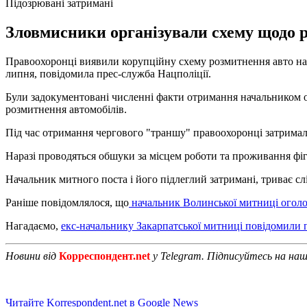
Підозрювані затримані
Зловмисники організували схему щодо р
Правоохоронці виявили корупційну схему розмитнення авто на ві
липня, повідомила прес-служба Нацполіції.
Були задокументовані численні факти отримання начальником од
розмитнення автомобілів.
Під час отримання чергового "траншу" правоохоронці затримали
Наразі проводяться обшуки за місцем роботи та проживання фіг
Начальник митного поста і його підлеглий затримані, триває сл
Раніше повідомлялося, що
начальник Волинської митниці огол
Нагадаємо,
екс-начальнику Закарпатської митниці повідомили 
Новини від
Корреспондент.net
у Telegram. Підписуйтесь на на
Читайте Korrespondent.net в Google News