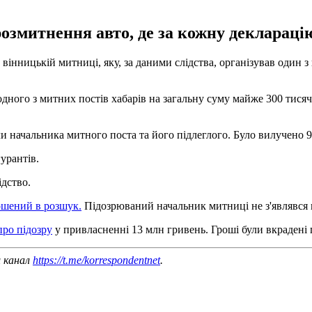
озмитнення авто, де за кожну декларацію
нницькій митниці, яку, за даними слідства, організував один з 
ного з митних постів хабарів на загальну суму майже 300 тисяч
 начальника митного поста та його підлеглого. Було вилучено 9
урантів.
ідство.
ошений в розшук.
Підозрюваний начальник митниці не з'являвся 
про підозру
у привласненні 13 млн гривень. Гроші були вкрадені
ш канал
https://t.me/korrespondentnet
.