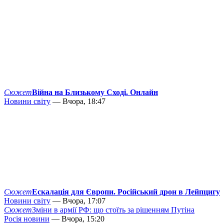
Сюжет
Війна на Близькому Сході. Онлайн
Новини світу
— Вчора, 18:47
Сюжет
Ескалація для Європи. Російський дрон в Лейпцигу
Новини світу
— Вчора, 17:07
Сюжет
Зміни в армії РФ: що стоїть за рішенням Путіна
Росія новини
— Вчора, 15:20