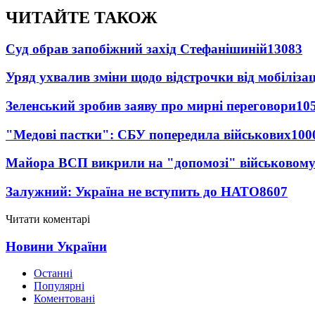
ЧИТАЙТЕ ТАКОЖ
Суд обрав запобіжний захід Стефанішиній
13083
Уряд ухвалив зміни щодо відстрочки від мобілізац
Зеленський зробив заяву про мирні переговори
10
"Медові пастки": СБУ попередила військових
100
Майора ВСП викрили на "допомозі" військовому
Залужний: Україна не вступить до НАТО
8607
Читати коментарі
Новини України
Останні
Популярні
Коментовані