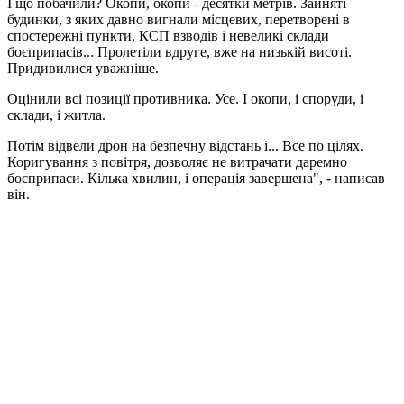
І що побачили? Окопи, окопи - десятки метрів. Зайняті
будинки, з яких давно вигнали місцевих, перетворені в
спостережні пункти, КСП взводів і невеликі склади
боєприпасів... Пролетіли вдруге, вже на низькій висоті.
Придивилися уважніше.
Оцінили всі позиції противника. Усе. І окопи, і споруди, і
склади, і житла.
Потім відвели дрон на безпечну відстань і... Все по цілях.
Коригування з повітря, дозволяє не витрачати даремно
боєприпаси. Кілька хвилин, і операція завершена", - написав
він.