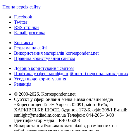
Повна версія сайту
Facebook
Twitter
RSS-стрічки
E-mail розсилка
Контакти
Реклама на сайті
Використання матеріалів korrespondent.net
Правила користування сайтом
Договір користування сайтом
Політика у сфері конфіденційності і персональних даних
Угода щодо користування
Редакція
© 2000-2026, Korrespondent.net
Суб'єкт у сфері онлайн-медіа Назва онлайн-медіа –
«КореспонденТ.net» Адреса: 02091, місто Київ,
ХАРКІВСЬКЕ ШОСЕ, будинок 172-Б, офіс 208/1 E-mail:
sunlight@mediadim.com.ua
Телефон: 044-205-43-00
Ідентифікатор медіа – R40-06068
Використання будь-яких матеріалів, розміщених на
сайті, дозволяється за умови посилання на