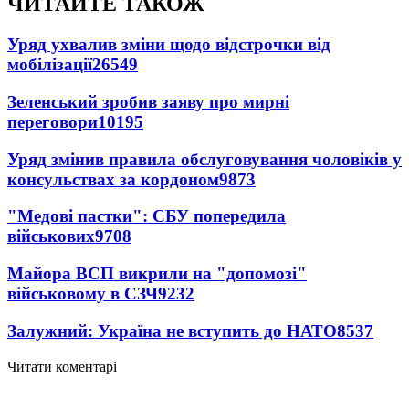
ЧИТАЙТЕ ТАКОЖ
Уряд ухвалив зміни щодо відстрочки від
мобілізації
26549
Зеленський зробив заяву про мирні
переговори
10195
Уряд змінив правила обслуговування чоловіків у
консульствах за кордоном
9873
"Медові пастки": СБУ попередила
військових
9708
Майора ВСП викрили на "допомозі"
військовому в СЗЧ
9232
Залужний: Україна не вступить до НАТО
8537
Читати коментарі