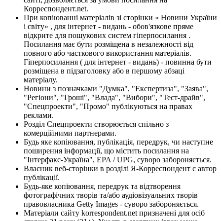
Корреспондент.net.
При копіюванні матеріалів зі сторінки « Новини України
і світу» , для інтернет - видань - обов'язкове пряме
відкрите для пошукових систем гіперпосилання .
Посилання має бути розміщена в незалежності від
повного або часткового використання матеріалів.
Гіперпосилання ( для інтернет - видань) - повинна бути
розміщена в підзаголовку або в першому абзаці
матеріалу.
Новини з позначками "Думка", "Експертиза", "Заява",
"Регіони", "Гроші", "Влада", "Вибори", "Тест-драйв",
"Спецпроекти", "Промо" публікуються на правах
реклами.
Розділ Спецпроекти створюється спільно з
комерційними партнерами.
Будь яке копіювання, публікація, передрук, чи наступне
поширення інформації, що містить посилання на
"Інтерфакс-Україна", EPA / UPG, суворо забороняється.
Власник веб-сторінки в розділі Я-Корреспондент є автор
публікації.
Будь-яке копіювання, передрук та відтворення
фотографічних творів та/або аудіовізуальних творів
правовласника Getty Images - суворо забороняється.
Матеріали сайту korrespondent.net призначені для осіб