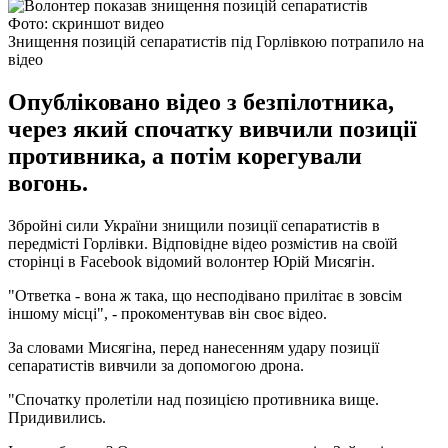
Фото: скриншот видео
Знищення позицій сепаратистів під Горлівкою потрапило на
відео
Опубліковано відео з безпілотника,
через який спочатку вивчили позиції
противника, а потім корегували
вогонь.
Збройні сили України знищили позиції сепаратистів в
передмісті Горлівки. Відповідне відео розмістив на своїй
сторінці в Facebook відомий волонтер Юрій Мисягін.
"Ответка - вона ж така, що несподівано прилітає в зовсім
іншому місці", - прокоментував він своє відео.
За словами Мисягіна, перед нанесенням удару позиції
сепаратистів вивчили за допомогою дрона.
"Спочатку пролетіли над позицією противника вище.
Придивились.