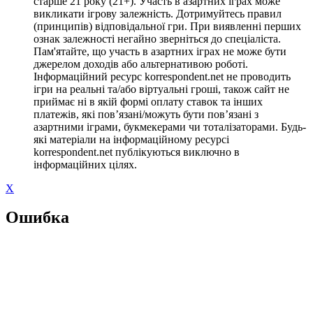
старше 21 року (21+). Участь в азартних іграх може
викликати ігрову залежність. Дотримуйтесь правил
(принципів) відповідальної гри. При виявленні перших
ознак залежності негайно зверніться до спеціаліста.
Пам'ятайте, що участь в азартних іграх не може бути
джерелом доходів або альтернативою роботі.
Інформаційний ресурс korrespondent.net не проводить
ігри на реальні та/або віртуальні гроші, також сайт не
приймає ні в якій формі оплату ставок та інших
платежів, які пов’язані/можуть бути пов’язані з
азартними іграми, букмекерами чи тоталізаторами. Будь-
які матеріали на інформаційному ресурсі
korrespondent.net публікуються виключно в
інформаційних цілях.
X
Ошибка