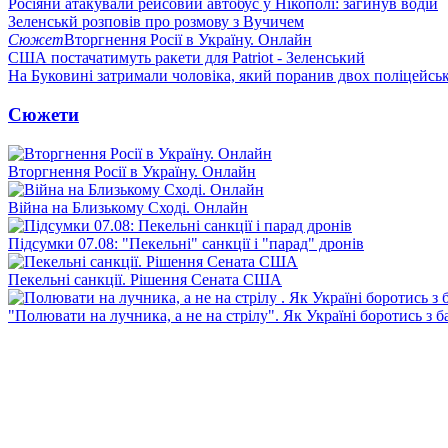
Росіяни атакували рейсовий автобус у Нікополі: загинув водій
Зеленськй розповів про розмову з Вучичем
Сюжет
Вторгнення Росії в Україну. Онлайн
США постачатимуть ракети для Patriot - Зеленський
На Буковині затримали чоловіка, який поранив двох поліцейсь
Сюжети
Вторгнення Росії в Україну. Онлайн
Війна на Близькому Сході. Онлайн
Підсумки 07.08: "Пекельні" санкції і "парад" дронів
Пекельні санкції. Рішення Сената США
"Полювати на лучника, а не на стрілу". Як Україні боротись з 