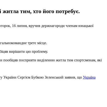
житла тим, хто його потребує.
торок, 16 липня, вручив держнагороди членам юнацької
агальнокомандне третє місце.
обіцяв вирішити цю проблему.
ви пообіцяв посприяти виділенню житла тим спортсменам, які
ету України Сергієм Бубкою Зеленський заявив, що
Україна