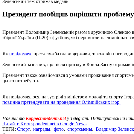
Зеленський теж отримав медаль
Президент пообіцяв вирішити проблему 
Президент Володимир Зеленський разом з дружиною Оленою в О
збірної України (U-20) з футболу, які перемогли на чемпіонаті с
Як
повідомляє
прес-служба глави держави, також він нагородив 
Зеленський зазначив, що після приїзду в Конча-Заспу отримав 
Президент також ознайомився з умовами проживання спортсмені
цього потребують.
Як повідомлялося, на зустрічі з міністром молоді та спорту І
повинна претендувати на проведення Олімпійських ігор.
Новини від
Корреспондент.net
у Telegram. Підписуйтесь на на
Читайте Korrespondent.net в Google News
ТЕГИ:
Спорт
,
награды
,
фото
,
спортсмены
,
Владимир Зеленс