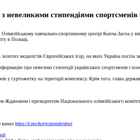
з невеликими стипендіями спортсменів і 
лімпійському навчально-спортивному центрі Конча-Заспа у вів
віту в Польщі.
золотих медалістів Європейських ігор, на яких Україна посіла з
інформацію про невеликі стипендії українських спортсменів і по
в у гуртожитку на території комплексу. Крім того, глава держа
горем Ждановим і президентом Національного олімпійського коміт
ш канал
https://t.me/korrespondentnet
кий