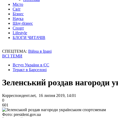
Місто
Світ
Бізнес
Наука
Шоу-бізнес
Спорт
Lifestyle
БЛОГИ ЧИТАЧІВ
СПЕЦТЕМА:
Війна в Ірані
ВСІ ТЕМИ
Вступ України в ЄС
Теракт в Барселоні
Зеленський роздав нагороди 
Корреспондент.net, 16 липня 2019, 14:01
0
601
Фото: president.gov.ua