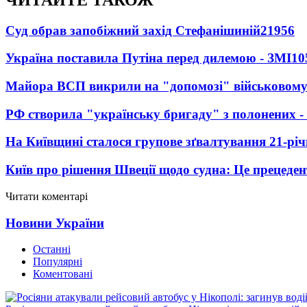
Суд обрав запобіжний захід Стефанішиній
21956
Україна поставила Путіна перед дилемою - ЗМІ
10
Майора ВСП викрили на "допомозі" військовому
РФ створила "українську бригаду" з полонених -
На Київщині сталося групове зґвалтування 21-річ
Київ про рішення Швеції щодо судна: Це прецеден
Читати коментарі
Новини України
Останні
Популярні
Коментовані