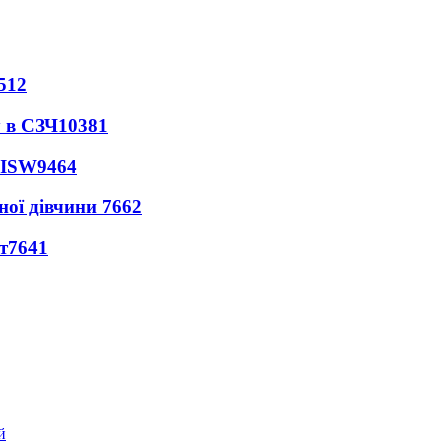
512
 в СЗЧ
10381
 ISW
9464
ної дівчини
7662
т
7641