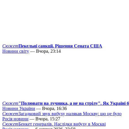
Сюжет
Пекельні санкції. Рішення Сената США
Новини світу
— Вчора, 23:14
Сюжет
"Полювати на лучника, а не на стрілу". Як Україні 
Новини України
— Вчора, 16:36
Сюжет
Загадковий звук вибуху налякав Москву: що це було
Росія новини
— Вчора, 15:27
Сюжет
Бенкет генералів. Наслідки вибуху в Москві