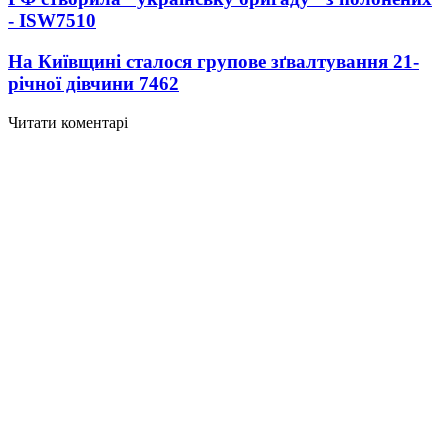
- ISW
7510
На Київщині сталося групове зґвалтування 21-
річної дівчини
7462
Читати коментарі