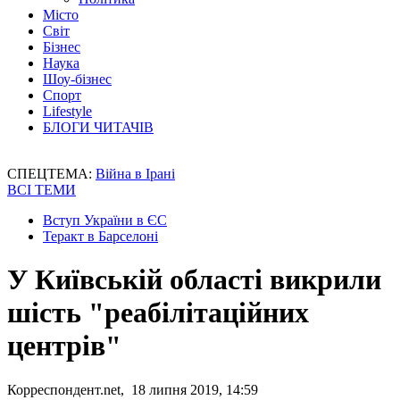
Місто
Світ
Бізнес
Наука
Шоу-бізнес
Спорт
Lifestyle
БЛОГИ ЧИТАЧІВ
СПЕЦТЕМА:
Війна в Ірані
ВСІ ТЕМИ
Вступ України в ЄС
Теракт в Барселоні
У Київській області викрили
шість "реабілітаційних
центрів"
Корреспондент.net, 18 липня 2019, 14:59