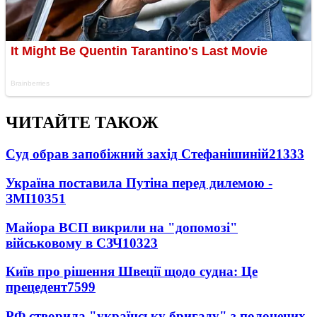
ЧИТАЙТЕ ТАКОЖ
Суд обрав запобіжний захід Стефанішиній
21333
Україна поставила Путіна перед дилемою -
ЗМІ
10351
Майора ВСП викрили на "допомозі"
військовому в СЗЧ
10323
Київ про рішення Швеції щодо судна: Це
прецедент
7599
РФ створила "українську бригаду" з полонених