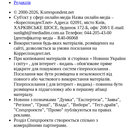
Редакція
© 2000-2026, Korrespondent.net
Суб'єкт у сфері онлайн-медіа Назва онлайн-медіа –
«КореспонденТ.net» Адреса: 02091, місто Київ,
ХАРКІВСЬКЕ ШОСЕ, будинок 172-Б, офіс 208/1 E-mail:
sunlight@mediadim.com.ua
Телефон: 044-205-43-00
Ідентифікатор медіа – R40-06068
Використання будь-яких матеріалів, розміщених на
сайті, дозволяється за умови посилання на
Корреспондент.net.
При копіюванні матеріалів зі сторінки « Новини України
і світу» , для інтернет - видань - обов'язкове пряме
відкрите для пошукових систем гіперпосилання .
Посилання має бути розміщена в незалежності від
повного або часткового використання матеріалів.
Гіперпосилання ( для інтернет - видань) - повинна бути
розміщена в підзаголовку або в першому абзаці
матеріалу.
Новини з позначками "Думка", "Експертиза", "Заява",
"Регіони", "Гроші", "Влада", "Вибори", "Тест-драйв",
"Спецпроекти", "Промо" публікуються на правах
реклами.
Розділ Спецпроекти створюється спільно з
комерційними партнерами.