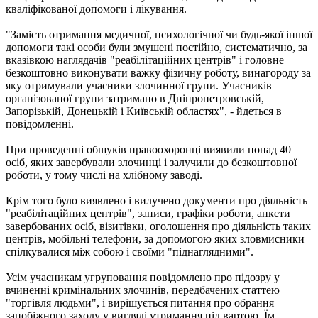
кваліфікованої допомоги і лікування.
"Замість отримання медичної, психологічної чи будь-якої іншої
допомоги такі особи були змушені постійно, систематично, за
вказівкою наглядачів "реабілітаційних центрів" і головне
безкоштовно виконувати важку фізичну роботу, винагороду за
яку отримували учасники злочинної групи. Учасників
організованої групи затримано в Дніпропетровській,
Запорізькій, Донецькій і Київській областях", - йдеться в
повідомленні.
При проведенні обшуків правоохоронці виявили понад 40
осіб, яких завербували злочинці і залучили до безкоштовної
роботи, у тому числі на хлібному заводі.
Крім того було виявлено і вилучено документи про діяльність
"реабілітаційних центрів", записи, графіки роботи, анкети
завербованих осіб, візитівки, оголошення про діяльність таких
центрів, мобільні телефони, за допомогою яких зловмисники
спілкувалися між собою і своїми "піднаглядними".
Усім учасникам угруповання повідомлено про підозру у
вчиненні кримінальних злочинів, передбачених статтею
"торгівля людьми", і вирішується питання про обрання
запобіжного заходу у вигляді утримання під вартою. Їм