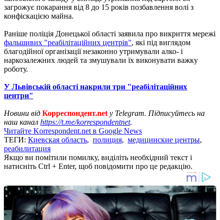
загрожує покарання від 8 до 15 років позбавлення волі з
конфіскацією майна.
Раніше поліція Донецької області заявила про викриття мережі
фальшивих "реабілітаційних центрів"
, які під виглядом
благодійної організації незаконно утримували алко- і
наркозалежних людей та змушували їх виконувати важку
роботу.
У Львівській області накрили три "реабілітаційних
центри"
Новини від
Корреспондент.net
у Telegram. Підписуйтесь на
наш канал
https://t.me/korrespondentnet
.
Читайте Korrespondent.net в Google News
ТЕГИ:
Киевская область
,
полиция
,
медицинские центры
,
реабилитация
Якщо ви помітили помилку, виділіть необхідний текст і
натисніть Ctrl + Enter, щоб повідомити про це редакцію.