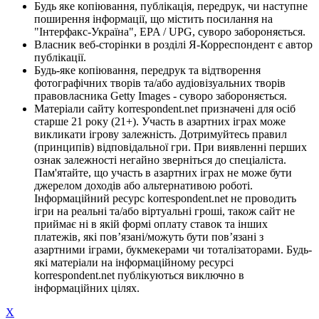
Будь яке копіювання, публікація, передрук, чи наступне
поширення інформації, що містить посилання на
"Інтерфакс-Україна", EPA / UPG, суворо забороняється.
Власник веб-сторінки в розділі Я-Корреспондент є автор
публікації.
Будь-яке копіювання, передрук та відтворення
фотографічних творів та/або аудіовізуальних творів
правовласника Getty Images - суворо забороняється.
Матеріали сайту korrespondent.net призначені для осіб
старше 21 року (21+). Участь в азартних іграх може
викликати ігрову залежність. Дотримуйтесь правил
(принципів) відповідальної гри. При виявленні перших
ознак залежності негайно зверніться до спеціаліста.
Пам'ятайте, що участь в азартних іграх не може бути
джерелом доходів або альтернативою роботі.
Інформаційний ресурс korrespondent.net не проводить
ігри на реальні та/або віртуальні гроші, також сайт не
приймає ні в якій формі оплату ставок та інших
платежів, які пов’язані/можуть бути пов’язані з
азартними іграми, букмекерами чи тоталізаторами. Будь-
які матеріали на інформаційному ресурсі
korrespondent.net публікуються виключно в
інформаційних цілях.
X