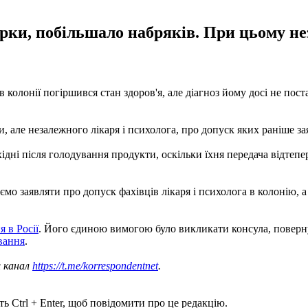
рки, побільшало набряків. При цьому нез
 колонії погіршився стан здоров'я, але діагноз йому досі не пос
, але незалежного лікаря і психолога, про допуск яких раніше за
ні після голодування продукти, оскільки їхня передача відтепер
мо заявляти про допуск фахівців лікаря і психолога в колонію, 
 в Росії
. Його єдиною вимогою було викликати консула, поверну
вання
.
ш канал
https://t.me/korrespondentnet
.
ь Ctrl + Enter, щоб повідомити про це редакцію.