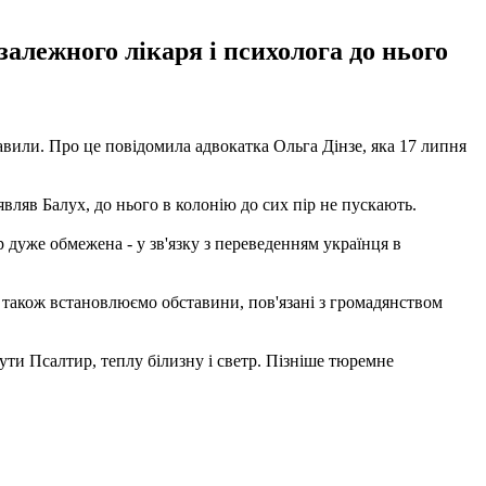
алежного лікаря і психолога до нього
тавили. Про це повідомила адвокатка Ольга Дінзе, яка 17 липня
являв Балух, до нього в колонію до сих пір не пускають.
 дуже обмежена - у зв'язку з переведенням українця в
а також встановлюємо обставини, пов'язані з громадянством
ти Псалтир, теплу білизну і светр. Пізніше тюремне