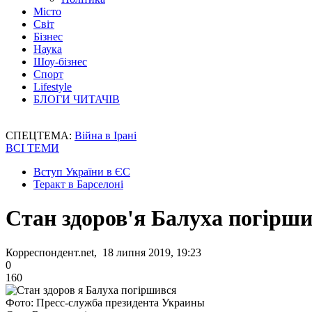
Місто
Світ
Бізнес
Наука
Шоу-бізнес
Спорт
Lifestyle
БЛОГИ ЧИТАЧІВ
СПЕЦТЕМА:
Війна в Ірані
ВСІ ТЕМИ
Вступ України в ЄС
Теракт в Барселоні
Стан здоров'я Балуха погірш
Корреспондент.net, 18 липня 2019, 19:23
0
160
Фото: Пресс-служба президента Украины