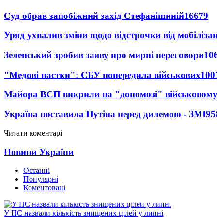
Суд обрав запобіжний захід Стефанішиній
16679
Уряд ухвалив зміни щодо відстрочки від мобілізац
Зеленський зробив заяву про мирні переговори
10
"Медові пастки": СБУ попередила військових
100
Майора ВСП викрили на "допомозі" військовому
Україна поставила Путіна перед дилемою - ЗМІ
95
Читати коментарі
Новини України
Останні
Популярні
Коментовані
У ПС назвали кількість знищених цілей у липні