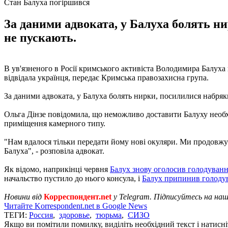
Стан Балуха погіршився
За даними адвоката, у Балуха болять ни
не пускають.
В ув'язненого в Росії кримського активіста Володимира Балуха в
відвідала українця, передає Кримська правозахисна група.
За даними адвоката, у Балуха болять нирки, посилилися набряки
Ольга Дінзе повідомила, що неможливо доставити Балуху необхід
приміщення камерного типу.
"Нам вдалося тільки передати йому нові окуляри. Ми продовжує
Балуха", - розповіла адвокат.
Як відомо, наприкінці червня
Балух знову оголосив голодування
начальство пустило до нього консула, і
Балух припинив голоду
Новини від
Корреспондент.net
у Telegram. Підписуйтесь на на
Читайте Korrespondent.net в Google News
ТЕГИ:
Россия
,
здоровье
,
тюрьма
,
СИЗО
Якщо ви помітили помилку, виділіть необхідний текст і натисніт