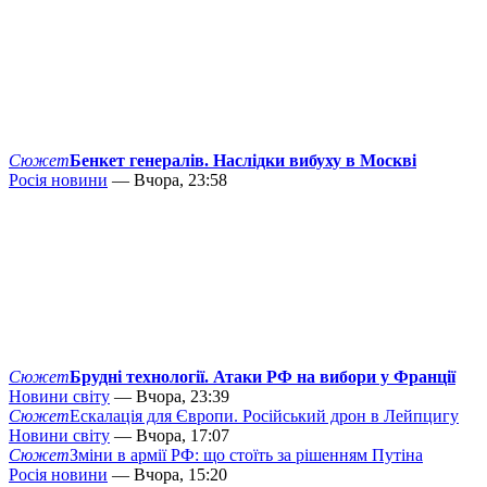
Сюжет
Бенкет генералів. Наслідки вибуху в Москві
Росія новини
— Вчора, 23:58
Сюжет
Брудні технології. Атаки РФ на вибори у Франції
Новини світу
— Вчора, 23:39
Сюжет
Ескалація для Європи. Російський дрон в Лейпцигу
Новини світу
— Вчора, 17:07
Сюжет
Зміни в армії РФ: що стоїть за рішенням Путіна
Росія новини
— Вчора, 15:20