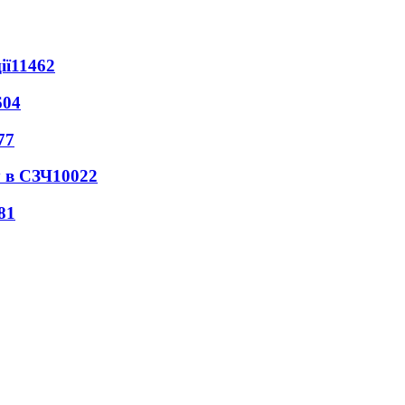
ії
11462
604
77
 в СЗЧ
10022
81