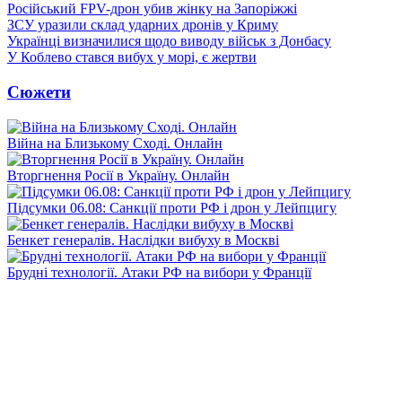
Російський FPV-дрон убив жінку на Запоріжжі
ЗСУ уразили склад ударних дронів у Криму
Українці визначилися щодо виводу військ з Донбасу
У Коблево стався вибух у морі, є жертви
Сюжети
Війна на Близькому Сході. Онлайн
Вторгнення Росії в Україну. Онлайн
Підсумки 06.08: Санкції проти РФ і дрон у Лейпцигу
Бенкет генералів. Наслідки вибуху в Москві
Брудні технології. Атаки РФ на вибори у Франції