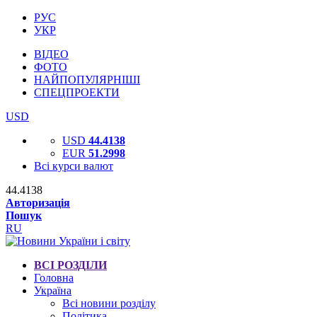
РУС
УКР
ВІДЕО
ФОТО
НАЙПОПУЛЯРНІШІ
СПЕЦПРОЕКТИ
USD
USD
44.4138
EUR
51.2998
Всі курси валют
44.4138
Авторизація
Пошук
RU
ВСІ РОЗДІЛИ
Головна
Україна
Всі новини розділу
Політика