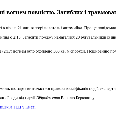
 вогнем повністю. Загиблих і травмован
 в ніч на 21 липня згоріли готель і автомийка. Про це повідомл
ня о 2:15. Загасити пожежу намагалися 20 рятувальників із ші
 (2:17) вогнем було охоплено 300 кв. м споруди. Поширенню полу
или, що зараз визначається правова кваліфікація події, експерти 
нної ради від партії
Відродження
Василю Берковичу.
ицькій ТЕЦ у Києві
.