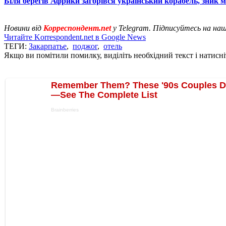
Біля берегів Африки загорівся український корабель, зник 
Новини від
Корреспондент.net
у Telegram. Підписуйтесь на на
Читайте Korrespondent.net в Google News
ТЕГИ:
Закарпатье
,
поджог
,
отель
Якщо ви помітили помилку, виділіть необхідний текст і натисніт