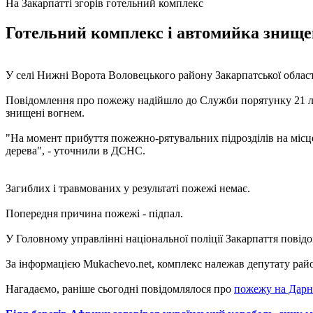
На Закарпатті згорів готельний комплекс
Готельний комплекс і автомийка знищені
У селі Нижні Ворота Воловецького району Закарпатської області
Повідомлення про пожежу надійшло до Служби порятунку 21 лип
знищені вогнем.
"На момент прибуття пожежно-рятувальних підрозділів на місце
дерева", - уточнили в ДСНС.
Загиблих і травмованих у результаті пожежі немає.
Попередня причина пожежі - підпал.
У Головному управлінні національної поліції Закарпаття повідом
За інформацією Mukachevo.net, комплекс належав депутату райо
Нагадаємо, раніше сьогодні повідомлялося про
пожежу на Дарн