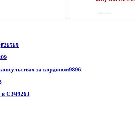
ії
26569
209
 консульствах за кордоном
9896
3
 в СЗЧ
9263