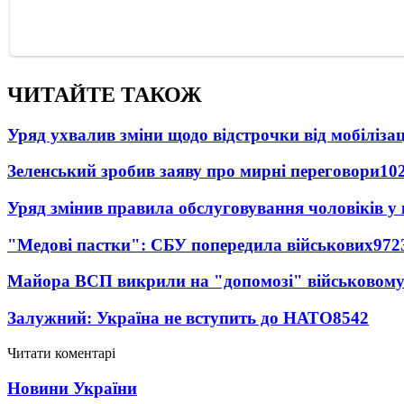
ЧИТАЙТЕ ТАКОЖ
Уряд ухвалив зміни щодо відстрочки від мобілізац
Зеленський зробив заяву про мирні переговори
10
Уряд змінив правила обслуговування чоловіків у
"Медові пастки": СБУ попередила військових
972
Майора ВСП викрили на "допомозі" військовому
Залужний: Україна не вступить до НАТО
8542
Читати коментарі
Новини України