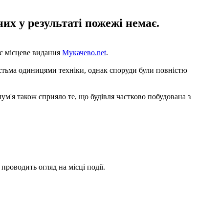
их у результаті пожежі немає.
яє місцеве видання
Мукачево.net
.
стьма одиницями техніки, однак споруди були повністю
м'я також сприяло те, що будівля частково побудована з
проводить огляд на місці події.