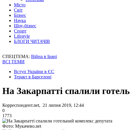
Місто
Світ
Бізнес
Наука
Шоу-бізнес
Спорт
Lifestyle
БЛОГИ ЧИТАЧІВ
СПЕЦТЕМА:
Війна в Ірані
ВСІ ТЕМИ
Вступ України в ЄС
Теракт в Барселоні
На Закарпатті спалили готел
Корреспондент.net, 21 липня 2019, 12:44
0
1773
Фото: Мукачево.net