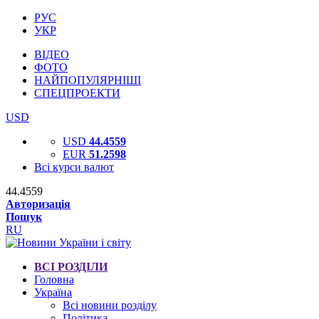
РУС
УКР
ВІДЕО
ФОТО
НАЙПОПУЛЯРНІШІ
СПЕЦПРОЕКТИ
USD
USD
44.4559
EUR
51.2598
Всі курси валют
44.4559
Авторизація
Пошук
RU
ВСІ РОЗДІЛИ
Головна
Україна
Всі новини розділу
Політика