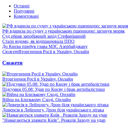
Останні
Популярні
Коментовані
РФ вдарила по судну з українською пшеницею: загинув моряк
Суд обрав запобіжний захід Стефанішиній
Стало відомо, як відпрацювала ППО
До Києва прибув глава МЗС Азербайджану
Сюжет
Вторгнення Росії в Україну. Онлайн
Сюжети
Вторгнення Росії в Україну. Онлайн
Підсумки 05.08: Удар по Києву і брак антибалістики
Війна на Близькому Сході. Онлайн
Диверсія в Лейпцигу. Дрон біля українського літака
"Намагаються зламати Київ". Реакція Заходу на удар