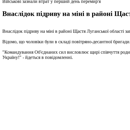
Військові зазнали втрат у перший день перемир'я
Внаслідок підриву на міні в районі Щас
Внаслідок підриву на міні в районі Щастя Луганської області з
Відомо, що чоловіки були в складі повітряно-десантної бригади
"Командування Об'єднаних сил висловлює щирі співчуття родині 
Україну!" - йдеться в повідомленні.