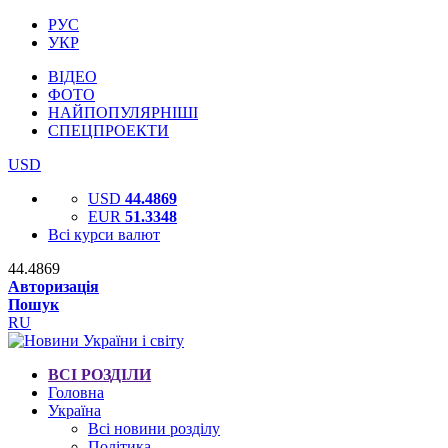
РУС
УКР
ВІДЕО
ФОТО
НАЙПОПУЛЯРНІШІ
СПЕЦПРОЕКТИ
USD
USD
44.4869
EUR
51.3348
Всі курси валют
44.4869
Авторизація
Пошук
RU
ВСІ РОЗДІЛИ
Головна
Україна
Всі новини розділу
Політика