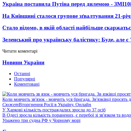
Україна поставила Путіна перед дилемою - ЗМІ
10
На Київщині сталося групове зґвалтування 21-річ
Стало відомо, в якій області найбільше скаржать
Зеленський про українську балістику: Буде, але є
Читати коментарі
Новини України
Останні
Популярні
Коментовані
Коли мовчить зв'язок - мовчить уся бригада. Зв'язківці просять
Сюжет
Вторгнення Росії в Україну. Онлайн
У Харкові кількість постраждалих зросла до 37 осіб
В Одесі зросла кількість поранених, є перебої зі зв'язком та вод
Уражено три судна РФ у Чорному морі