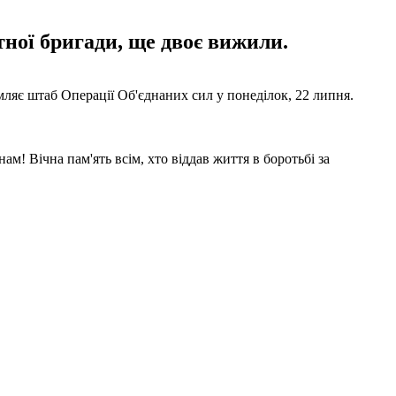
тної бригади, ще двоє вижили.
мляє штаб Операції Об'єднаних сил у понеділок, 22 липня.
м! Вічна пам'ять всім, хто віддав життя в боротьбі за