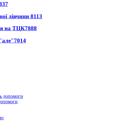
837
ної дівчини
8113
ся на ТЦК
7888
 "але"
7014
 допомоги
ою