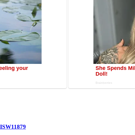
 ISW
11879