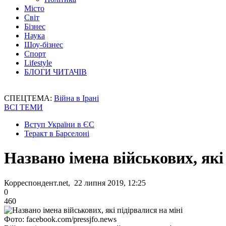
Місто
Світ
Бізнес
Наука
Шоу-бізнес
Спорт
Lifestyle
БЛОГИ ЧИТАЧІВ
СПЕЦТЕМА:
Війна в Ірані
ВСІ ТЕМИ
Вступ України в ЄС
Теракт в Барселоні
Названо імена військових, які
Корреспондент.net, 22 липня 2019, 12:25
0
460
Фото: facebook.com/pressjfo.news