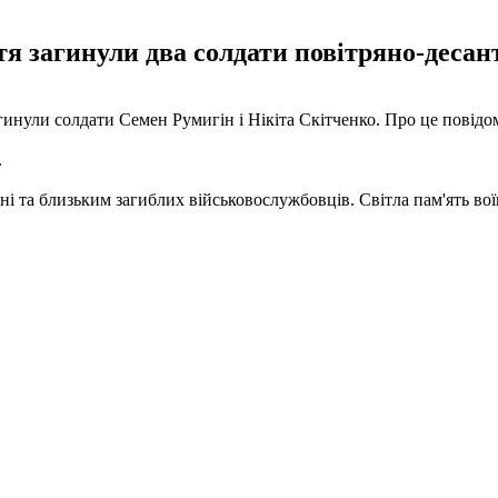
тя загинули два солдати повітряно-десан
агинули солдати Семен Румигін і Нікіта Скітченко. Про це повідо
.
та близьким загиблих військовослужбовців. Світла пам'ять воїна