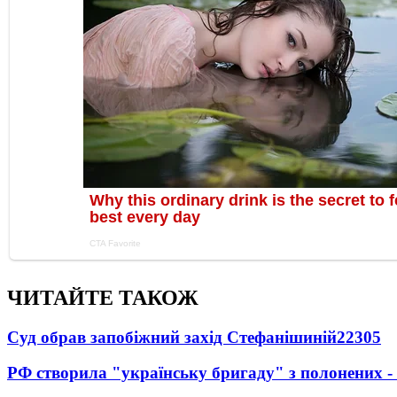
ЧИТАЙТЕ ТАКОЖ
Суд обрав запобіжний захід Стефанішиній
22305
РФ створила "українську бригаду" з полонених -