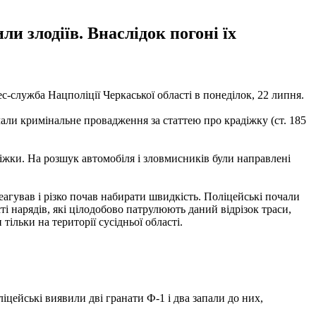
и злодіїв. Внаслідок погоні їх
с-служба Нацполіції Черкаської області в понеділок, 22 липня.
чали кримінальне провадження за статтею про крадіжку (ст. 185
іжки. На розшук автомобіля і зловмисників були направлені
агував і різко почав набирати швидкість. Поліцейські почали
і нарядів, які цілодобово патрулюють даний відрізок траси,
льки на території сусідньої області.
ліцейські виявили дві гранати Ф-1 і два запали до них,