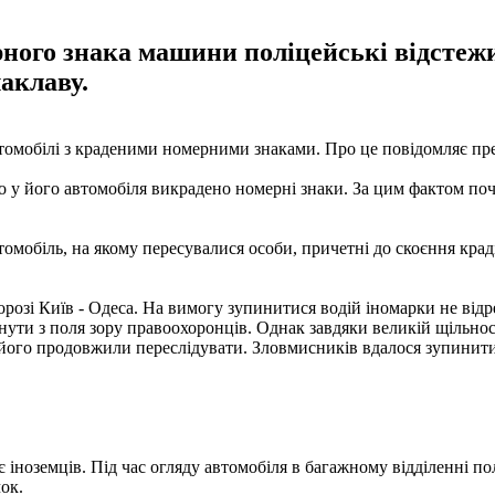
ого знака машини поліцейські відстежил
лаклаву.
втомобілі з краденими номерними знаками. Про це повідомляє пре
що у його автомобіля викрадено номерні знаки. За цим фактом по
омобіль, на якому пересувалися особи, причетні до скоєння крад
розі Київ - Одеса. На вимогу зупинитися водій іномарки не відре
нути з поля зору правоохоронців. Однак завдяки великій щільност
ого продовжили переслідувати. Зловмисників вдалося зупинити ті
є іноземців. Під час огляду автомобіля в багажному відділенні по
ок.