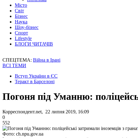
Місто
Світ
Бізнес
Наука
Шоу-бізнес
Спорт
Lifestyle
БЛОГИ ЧИТАЧІВ
СПЕЦТЕМА:
Війна в Ірані
ВСІ ТЕМИ
Вступ України в ЄС
Теракт в Барселоні
Погоня під Уманню: поліцейсь
Корреспондент.net, 22 липня 2019, 16:09
0
552
Фото: ch.npu.gov.ua