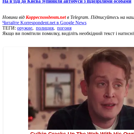
На в'їзді до Києва зупинили автобуси з підозрілими особами
Новини від
Корреспондент.net
в Telegram. Підписуйтесь на на
Читайте Korrespondent.net в Google News
ТЕГИ:
оружие
,
полиция
,
погоня
Якщо ви помітили помилку, виділіть необхідний текст і натисніт