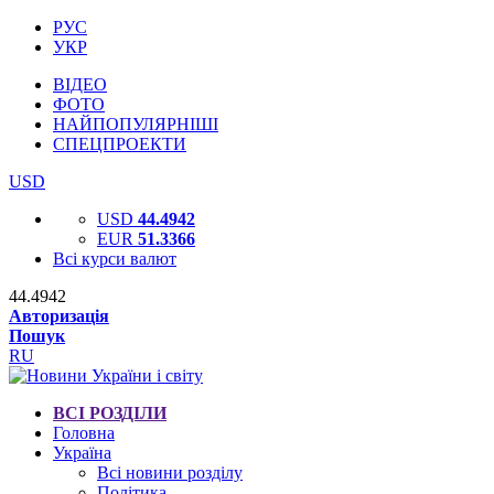
РУС
УКР
ВІДЕО
ФОТО
НАЙПОПУЛЯРНІШІ
СПЕЦПРОЕКТИ
USD
USD
44.4942
EUR
51.3366
Всі курси валют
44.4942
Авторизація
Пошук
RU
ВСІ РОЗДІЛИ
Головна
Україна
Всі новини розділу
Політика