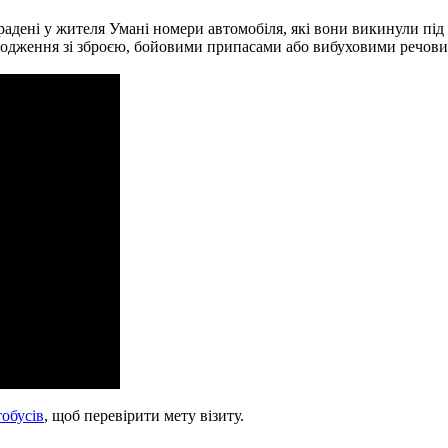
радені у жителя Умані номери автомобіля, які вони викинули під 
одження зі зброєю, бойовими припасами або вибуховими речовина
тобусів
, щоб перевірити мету візиту.