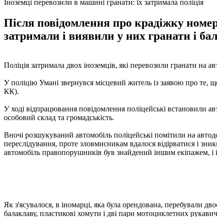
Іноземці перевозили в машині гранати: їх затримала поліція
Після повідомлення про крадіжку номерн
затримали і виявили у них гранати і ба
Поліція затримала двох іноземців, які перевозили гранати на а
У поліцію Умані звернувся місцевий житель із заявою про те, 
КК).
У ході відпрацювання повідомлення поліцейські встановили авт
особовий склад та громадськість.
Вночі розшукуваний автомобіль поліцейські помітили на автодо
переслідування, проте зловмисникам вдалося відірватися і зник
автомобіль правопорушників був знайдений іншим екіпажем, і й
Як з'ясувалося, в іномарці, яка була орендована, перебували дво
балаклаву, пластикові хомути і дві пари мотоциклетних рукавич