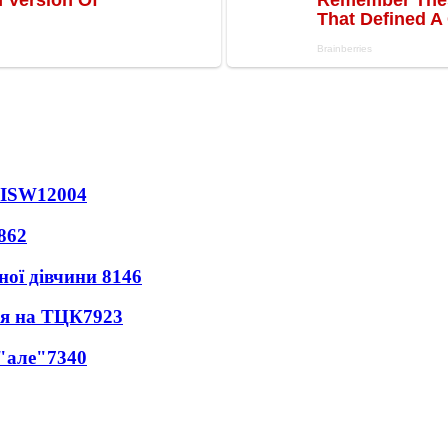
 ISW
12004
862
ної дівчини
8146
ся на ТЦК
7923
 "але"
7340