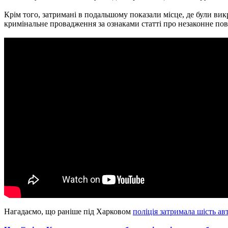
Крім того, затримані в подальшому показали місце, де були вик
кримінальне провадження за ознаками статті про незаконне пов
Нагадаємо, що раніше під Харковом
поліція затримала шість ав