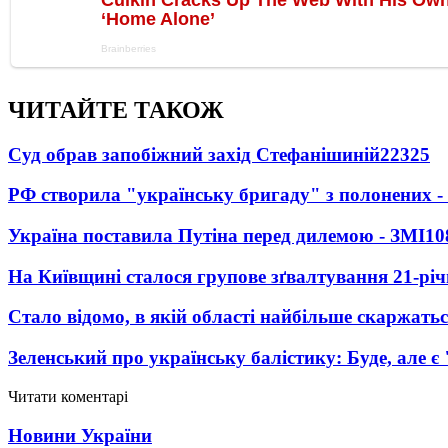
ЧИТАЙТЕ ТАКОЖ
Суд обрав запобіжний захід Стефанішиній
22325
РФ створила "українську бригаду" з полонених -
Україна поставила Путіна перед дилемою - ЗМІ
10
На Київщині сталося групове зґвалтування 21-річ
Стало відомо, в якій області найбільше скаржать
Зеленський про українську балістику: Буде, але є
Читати коментарі
Новини України