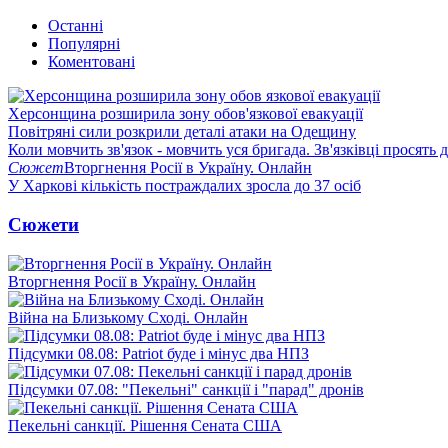
Останні
Популярні
Коментовані
Херсонщина розширила зону обов'язкової евакуації
Повітряні сили розкрили деталі атаки на Одещину
Коли мовчить зв'язок - мовчить уся бригада. Зв'язківці просять
Сюжет
Вторгнення Росії в Україну. Онлайн
У Харкові кількість постраждалих зросла до 37 осіб
Сюжети
Вторгнення Росії в Україну. Онлайн
Війна на Близькому Сході. Онлайн
Підсумки 08.08: Patriot буде і мінус два НПЗ
Підсумки 07.08: "Пекельні" санкції і "парад" дронів
Пекельні санкції. Рішення Сената США