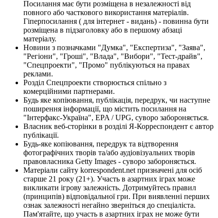
Посилання має бути розміщена в незалежності від
повного або часткового використання матеріалів.
Гіперпосилання ( для інтернет - видань) - повинна бути
розміщена в підзаголовку або в першому абзаці
матеріалу.
Новини з позначками "Думка", "Експертиза", "Заява",
"Регіони", "Гроші", "Влада", "Вибори", "Тест-драйв",
"Спецпроекти", "Промо" публікуються на правах
реклами.
Розділ Спецпроекти створюється спільно з
комерційними партнерами.
Будь яке копіювання, публікація, передрук, чи наступне
поширення інформації, що містить посилання на
"Інтерфакс-Україна", EPA / UPG, суворо забороняється.
Власник веб-сторінки в розділі Я-Корреспондент є автор
публікації.
Будь-яке копіювання, передрук та відтворення
фотографічних творів та/або аудіовізуальних творів
правовласника Getty Images - суворо забороняється.
Матеріали сайту korrespondent.net призначені для осіб
старше 21 року (21+). Участь в азартних іграх може
викликати ігрову залежність. Дотримуйтесь правил
(принципів) відповідальної гри. При виявленні перших
ознак залежності негайно зверніться до спеціаліста.
Пам'ятайте, що участь в азартних іграх не може бути