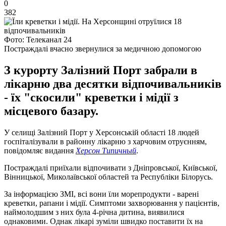
0
382
Фото: Телеканал 24
Постраждалі вчасно звернулися за медичною допомогою
З курорту Залізний Порт забрали в
лікарню два десятки відпочивальників
- їх "скосили" креветки і мідії з
місцевого базару.
У селищі Залізний Порт у Херсонській області 18 людей
госпіталізували в районну лікарню з харчовим отруєнням,
повідомляє видання
Херсон Типичный
.
Постраждалі приїхали відпочивати з Дніпровської, Київської,
Вінницької, Миколаївської областей та Республіки Білорусь.
За інформацією ЗМІ, всі вони їли морепродукти - варені
креветки, рапани і мідії. Симптоми захворювання у пацієнтів,
наймолодшим з них була 4-річна дитина, виявилися
однаковими. Однак лікарі зуміли швидко поставити їх на