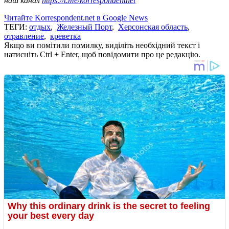
наш канал
https://t.me/korrespondentnet
Читайте Korrespondent.net в Google News
ТЕГИ:
отдых
,
Железный Порт
,
Херсонская область
,
отравление
,
креветка
Якщо ви помітили помилку, виділіть необхідний текст і
натисніть Ctrl + Enter, щоб повідомити про це редакцію.