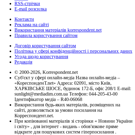
RSS-стрічки
E-mail розсилка
Контакти
Реклама на сайті
Використання матеріалів korrespondent.net
Правила користування сайтом
Договір користування сайтом
Політика у сфері конфіденційності і персональних даних
Угода щодо користування
Редакція
© 2000-2026, Korrespondent.net
Суб'єкт у сфері онлайн-медіа Назва онлайн-медіа –
«КореспонденТ.net» Адреса: 02091, місто Київ,
ХАРКІВСЬКЕ ШОСЕ, будинок 172-Б, офіс 208/1 E-mail:
sunlight@mediadim.com.ua
Телефон: 044-205-43-00
Ідентифікатор медіа – R40-06068
Використання будь-яких матеріалів, розміщених на
сайті, дозволяється за умови посилання на
Корреспондент.net.
При копіюванні матеріалів зі сторінки « Новини України
і світу» , для інтернет - видань - обов'язкове пряме
відкрите для пошукових систем гіперпосилання .