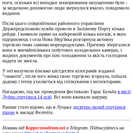
ноги, оскільки всі випадки захворювання запущеними були -
за медичною допомогою люди звернулися вчасно, повідомило
видання.
Після цього співробітники районного управління
Держпродспоживслужби провели в Залізному Порту кілька
рейдів. І виявили прямо на набережній кілька кіосків, в яких
підприємець з села Нова Збур'ївка розгорнула активну
торгівлю тими самими морепродуктами. Причому зберігалися
вони в звичайнісіньких побутових холодильних камерах, і
жодних документів про їхнє походження та якість господиня
надати не змогла.
У неї вилучили близько шістдесяти кілограмів згаданої
"смакоти", після чого жінка свою торгівлю згорнула, поїхала
додому і тепер ухиляється від спілкування з інспекторами.
Нагадаємо, під час проведення фестивалю Тарас Бульба
в місті
Дубно отруїлися 14 осіб
. Всі вони вживали шаурму.
Раніше стало відомо, що в Луцьку
десятеро людей отруїлися
піцою
в закладі Фелічіта.
Новини від
Корреспондент.net
в Telegram. Підписуйтесь на