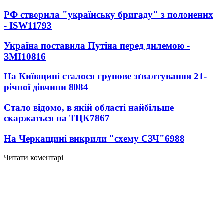
РФ створила "українську бригаду" з полонених
- ISW
11793
Україна поставила Путіна перед дилемою -
ЗМІ
10816
На Київщині сталося групове зґвалтування 21-
річної дівчини
8084
Стало відомо, в якій області найбільше
скаржаться на ТЦК
7867
На Черкащині викрили "схему СЗЧ"
6988
Читати коментарі