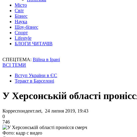
Місто
Світ
Бізнес
Наука
Шоу-бізнес
Спорт
Lifestyle
БЛОГИ ЧИТАЧІВ
СПЕЦТЕМА:
Війна в Ірані
ВСІ ТЕМИ
Вступ України в ЄС
Теракт в Барселоні
У Херсонській області проніс
Корреспондент.net, 24 липня 2019, 19:43
0
746
Фото: кадр с видео