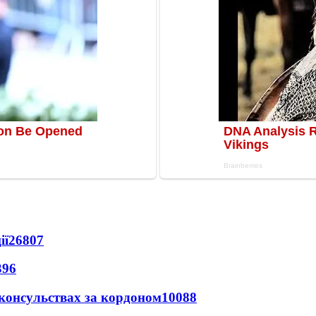
ії
26807
396
 консульствах за кордоном
10088