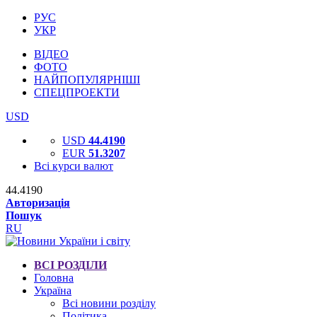
РУС
УКР
ВІДЕО
ФОТО
НАЙПОПУЛЯРНІШІ
СПЕЦПРОЕКТИ
USD
USD
44.4190
EUR
51.3207
Всі курси валют
44.4190
Авторизація
Пошук
RU
ВСІ РОЗДІЛИ
Головна
Україна
Всі новини розділу
Політика