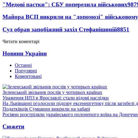
"Медові пастки": СБУ попередила військових
987
Майора ВСП викрили на "допомозі" військовому
Суд обрав запобіжний захід Стефанішиній
8851
Читати коментарі
Новини України
Останні
Популярні
Коментовані
Зеленський звільнив послів у чотирьох країнах
Ураження НПЗ в Ярославлі: стали відомі наслідки
На Львівщині оголосили підозру ексенергетику після загибелі 
Податківців Сумщини викрили на хабарі
Росіяни розстріляли українського полоненого воїна на Донеччи
Сюжети