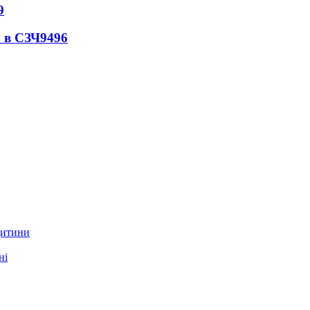
9
 в СЗЧ
9496
дитини
ні