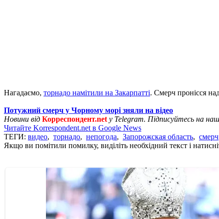
Нагадаємо,
торнадо намітили на Закарпатті
. Смерч пронісся на
Потужний смерч у Чорному морі зняли на відео
Новини від
Корреспондент.net
у Telegram. Підписуйтесь на на
Читайте Korrespondent.net в Google News
ТЕГИ:
видео
,
торнадо
,
непогода
,
Запорожская область
,
смерч
Якщо ви помітили помилку, виділіть необхідний текст і натисніт