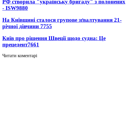
РФ створила "українську бригаду" з полонених
- ISW
9880
На Київщині сталося групове зґвалтування 21-
річної дівчини
7755
Київ про рішення Швеції щодо судна: Це
прецедент
7661
Читати коментарі