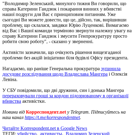
"Володимир Зеленський, минулого тижня Ви говорили, що
справа Катерини Гандзюк і покарання винних у вбивстві
нашої подруги для Вас є принциповим питанням. Уже
сьогодні Ви можете довести, що це, дійсно, так, вирішивши
проблему, що склалася, завдяки Юрію Луценкові. Вимагаємо
від Вас і Вашої команди терміново звернути належну увагу на
справу Катерини Гандзюк і змусити Генпрокуратуру просто
робити свою роботу", - сказано у зверненні.
Активісти зазначили, що очікують рішення вищезгаданої
проблеми без акцій ініціативи біля будівлі Офісу президента.
Нагадаємо, що раніше Генеральна прокуратура
зупинила
досудове розслідування щодо Владислава Мангера
і Олексія
Левіна.
У СБУ повідомили, що дві дружини, син і донька Мангера
перераховували гроші за кордон підозрюваному в організації
вбивства
активістки.
Новини від
Корреспондент.net
у Telegram. Підписуйтесь на
наш канал
https://t.me/korrespondentnet
.
Читайте Korrespondent.net в Google News
ТЕГИ:
убийство
,
активисты
,
Владимир Зеленский