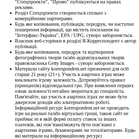
"Спецпроекти", "Промо" публікуються на правах
реклами.
Розділ Спецпроекти створюється спільно з
комерційними партнерами.
Будь яке копіювання, публікація, передрук, чи наступне
поширення інформації, що містить посилання на
"Інтерфакс-Україна", EPA / UPG, суворо забороняється.
Власник веб-сторінки в розділі Я-Корреспондент є автор
публікації.
Будь-яке копіювання, передрук та відтворення
фотографічних творів та/або аудіовізуальних творів
правовласника Getty Images - суворо забороняється.
Матеріали сайту korrespondent.net призначені для осіб
старше 21 року (21+). Участь в азартних іграх може
викликати ігрову залежність. Дотримуйтесь правил
(принципів) відповідальної гри. При виявленні перших
ознак залежності негайно зверніться до спеціаліста.
Пам'ятайте, що участь в азартних іграх не може бути
джерелом доходів або альтернативою роботі.
Інформаційний ресурс korrespondent.net не проводить
ігри на реальні та/або віртуальні гроші, також сайт не
приймає ні в якій формі оплату ставок та інших
платежів, які пов’язані/можуть бути пов’язані з
азартними іграми, букмекерами чи тоталізаторами. Будь-
які матеріали на інформаційному ресурсі