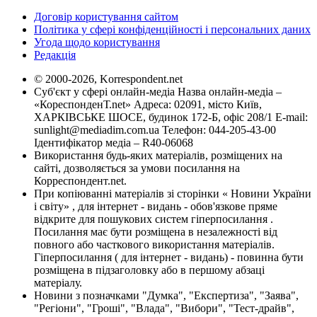
Договір користування сайтом
Політика у сфері конфіденційності і персональних даних
Угода щодо користування
Редакція
© 2000-2026, Korrespondent.net
Суб'єкт у сфері онлайн-медіа Назва онлайн-медіа –
«КореспонденТ.net» Адреса: 02091, місто Київ,
ХАРКІВСЬКЕ ШОСЕ, будинок 172-Б, офіс 208/1 E-mail:
sunlight@mediadim.com.ua
Телефон: 044-205-43-00
Ідентифікатор медіа – R40-06068
Використання будь-яких матеріалів, розміщених на
сайті, дозволяється за умови посилання на
Корреспондент.net.
При копіюванні матеріалів зі сторінки « Новини України
і світу» , для інтернет - видань - обов'язкове пряме
відкрите для пошукових систем гіперпосилання .
Посилання має бути розміщена в незалежності від
повного або часткового використання матеріалів.
Гіперпосилання ( для інтернет - видань) - повинна бути
розміщена в підзаголовку або в першому абзаці
матеріалу.
Новини з позначками "Думка", "Експертиза", "Заява",
"Регіони", "Гроші", "Влада", "Вибори", "Тест-драйв",