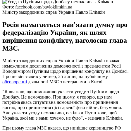
Фото: facebook.com/pavloklimkin.ua
Міністр закордонних справ України Павло Клімкін
Росія намагається нав'язати думку про
федералізацію України, як шлях
вирішення конфлікту, наголосив глава
МЗС.
Міністр закордонних справ України Павло Клімкін вважає
неможливим досягнення домовленості з президентом Росії
Володимиром Путіним щодо вирішення конфлікту на Донбасі.
Про це він заявив у четвер, 25 липня, на публічному
обговоренні
діяльності МЗС з ветеранами в Києві.
"Я вважаю, що неможливо укласти угоду з Путіним щодо
Донбасу. Це неможливо. При цьому, я говорю, що нам
потрібна якась ситуативна домовленість про припинення
вогню, про припинення цієї гарячої фази війни, безумовно.
Але укласти угоду неможливо, оскільки Путін хоче, щоб
Україна, якої ми з вами хочемо, не було", - зазначив Клімкін.
При цьому глава МЗС вказав, що нинішнє керівництво РФ