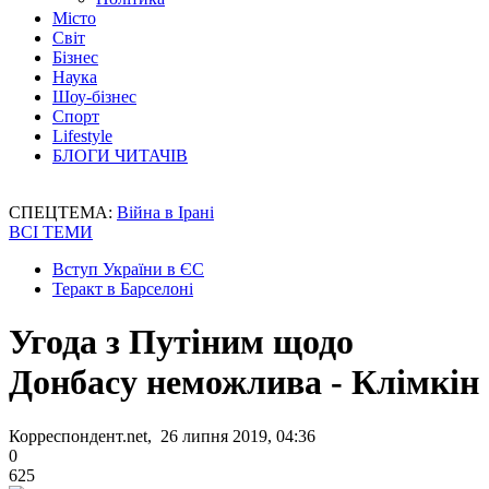
Місто
Світ
Бізнес
Наука
Шоу-бізнес
Спорт
Lifestyle
БЛОГИ ЧИТАЧІВ
СПЕЦТЕМА:
Війна в Ірані
ВСІ ТЕМИ
Вступ України в ЄС
Теракт в Барселоні
Угода з Путіним щодо
Донбасу неможлива - Клімкін
Корреспондент.net, 26 липня 2019, 04:36
0
625