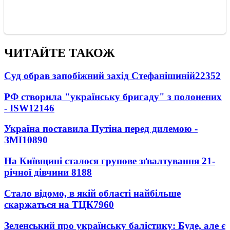
ЧИТАЙТЕ ТАКОЖ
Суд обрав запобіжний захід Стефанішиній
22352
РФ створила "українську бригаду" з полонених
- ISW
12146
Україна поставила Путіна перед дилемою -
ЗМІ
10890
На Київщині сталося групове зґвалтування 21-
річної дівчини
8188
Стало відомо, в якій області найбільше
скаржаться на ТЦК
7960
Зеленський про українську балістику: Буде, але є