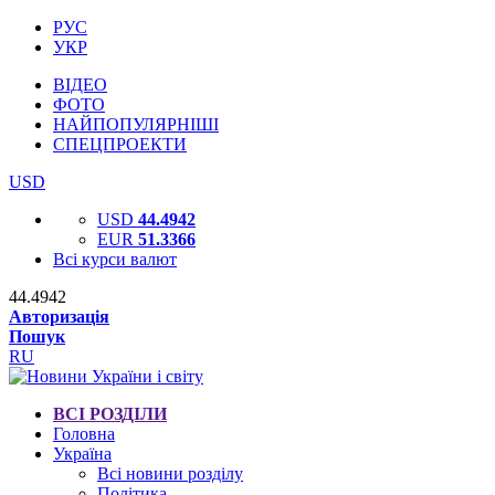
РУС
УКР
ВІДЕО
ФОТО
НАЙПОПУЛЯРНІШІ
СПЕЦПРОЕКТИ
USD
USD
44.4942
EUR
51.3366
Всі курси валют
44.4942
Авторизація
Пошук
RU
ВСІ РОЗДІЛИ
Головна
Україна
Всі новини розділу
Політика