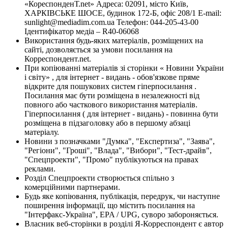
«КореспонденТ.net» Адреса: 02091, місто Київ,
ХАРКІВСЬКЕ ШОСЕ, будинок 172-Б, офіс 208/1 E-mail:
sunlight@mediadim.com.ua
Телефон: 044-205-43-00
Ідентифікатор медіа – R40-06068
Використання будь-яких матеріалів, розміщених на
сайті, дозволяється за умови посилання на
Корреспондент.net.
При копіюванні матеріалів зі сторінки « Новини України
і світу» , для інтернет - видань - обов'язкове пряме
відкрите для пошукових систем гіперпосилання .
Посилання має бути розміщена в незалежності від
повного або часткового використання матеріалів.
Гіперпосилання ( для інтернет - видань) - повинна бути
розміщена в підзаголовку або в першому абзаці
матеріалу.
Новини з позначками "Думка", "Експертиза", "Заява",
"Регіони", "Гроші", "Влада", "Вибори", "Тест-драйв",
"Спецпроекти", "Промо" публікуються на правах
реклами.
Розділ Спецпроекти створюється спільно з
комерційними партнерами.
Будь яке копіювання, публікація, передрук, чи наступне
поширення інформації, що містить посилання на
"Інтерфакс-Україна", EPA / UPG, суворо забороняється.
Власник веб-сторінки в розділі Я-Корреспондент є автор