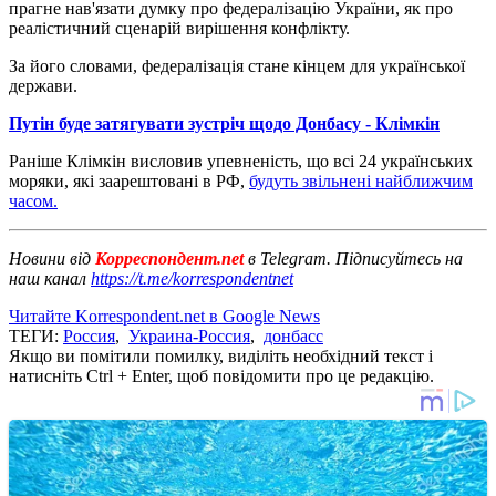
прагне нав'язати думку про федералізацію України, як про
реалістичний сценарій вирішення конфлікту.
За його словами, федералізація стане кінцем для української
держави.
Путін буде затягувати зустріч щодо Донбасу - Клімкін
Раніше Клімкін висловив упевненість, що всі 24 українських
моряки, які заарештовані в РФ,
будуть звільнені найближчим
часом.
Новини від
Корреспондент.net
в Telegram. Підписуйтесь на
наш канал
https://t.me/korrespondentnet
Читайте Korrespondent.net в Google News
ТЕГИ:
Россия
,
Украина-Россия
,
донбасс
Якщо ви помітили помилку, виділіть необхідний текст і
натисніть Ctrl + Enter, щоб повідомити про це редакцію.