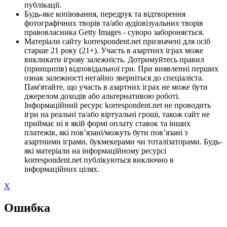
публікації.
Будь-яке копіювання, передрук та відтворення
фотографічних творів та/або аудіовізуальних творів
правовласника Getty Images - суворо забороняється.
Матеріали сайту korrespondent.net призначені для осіб
старше 21 року (21+). Участь в азартних іграх може
викликати ігрову залежність. Дотримуйтесь правил
(принципів) відповідальної гри. При виявленні перших
ознак залежності негайно зверніться до спеціаліста.
Пам'ятайте, що участь в азартних іграх не може бути
джерелом доходів або альтернативою роботі.
Інформаційний ресурс korrespondent.net не проводить
ігри на реальні та/або віртуальні гроші, також сайт не
приймає ні в якій формі оплату ставок та інших
платежів, які пов’язані/можуть бути пов’язані з
азартними іграми, букмекерами чи тоталізаторами. Будь-
які матеріали на інформаційному ресурсі
korrespondent.net публікуються виключно в
інформаційних цілях.
X
Ошибка