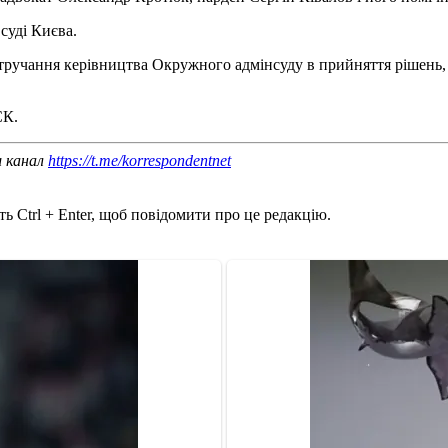
уді Києва.
тручання керівництва Окружного адмінсуду в прийняття рішень, в
СК.
ш канал
https://t.me/korrespondentnet
ь Ctrl + Enter, щоб повідомити про це редакцію.