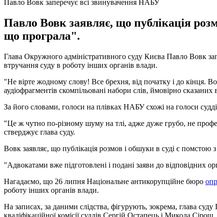
Павло Вовк заперечує всі звинувачення НАБУ
Павло Вовк заявляє, що публікація роз
що програла".
Глава Окружного адміністративного суду Києва Павло Вовк зап
втручання суду в роботу інших органів влади.
"Не вірте жодному слову! Все брехня, від початку і до кінця. В
аудіофрагментів скомпільовані набори слів, ймовірно сказаних в 
За його словами, голоси на плівках НАБУ схожі на голоси суддів 
"Це ж чутно по-різному шуму на тлі, адже дуже грубо, не проф
стверджує глава суду.
Вовк заявляє, що публікація розмов і обшуки в суді є помстою з
"Адвокатами вже підготовлені і подані заяви до відповідних ор
Нагадаємо, що 26 липня Національне антикорупційне бюро
опр
роботу інших органів влади.
На записах, за даними слідства, фігурують, зокрема, глава суд
кваліфікаційної комісії суддів Сергій Остапець і Микола Сірош