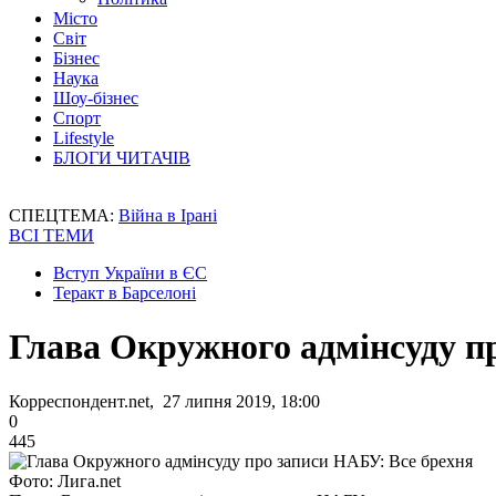
Місто
Світ
Бізнес
Наука
Шоу-бізнес
Спорт
Lifestyle
БЛОГИ ЧИТАЧІВ
СПЕЦТЕМА:
Війна в Ірані
ВСІ ТЕМИ
Вступ України в ЄС
Теракт в Барселоні
Глава Окружного адмінсуду п
Корреспондент.net, 27 липня 2019, 18:00
0
445
Фото: Лига.net