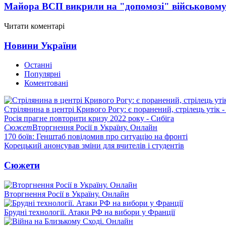
Майора ВСП викрили на "допомозі" військовому
Читати коментарі
Новини України
Останні
Популярні
Коментовані
Стрілянина в центрі Кривого Рогу: є поранений, стрілець утік -
Росія прагне повторити кризу 2022 року - Сибіга
Сюжет
Вторгнення Росії в Україну. Онлайн
170 боїв: Генштаб повідомив про ситуацію на фронті
Корецький анонсував зміни для вчителів і студентів
Сюжети
Вторгнення Росії в Україну. Онлайн
Брудні технології. Атаки РФ на вибори у Франції