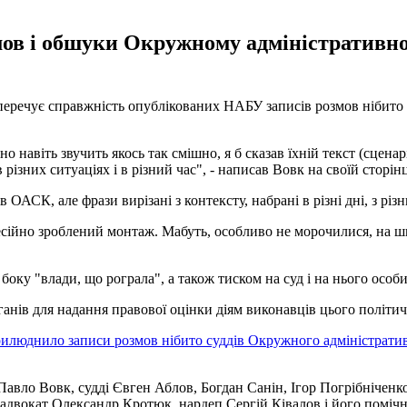
мов і обшуки Окружному адміністративном
еречує справжність опублікованих НАБУ записів розмов нібито с
оно навіть звучить якось так смішно, я б сказав їхній текст (сц
різних ситуаціях і в різний час", - написав Вовк на своїй сторінц
ОАСК, але фрази вирізані з контексту, набрані в різні дні, з різн
есійно зроблений монтаж. Мабуть, особливо не морочилися, на шви
 боку "влади, що рограла", а також тиском на суд і на нього особи
ганів для надання правової оцінки діям виконавців цього політич
илюднило записи розмов нібито суддів Окружного адміністрати
у Павло Вовк, судді Євген Аблов, Богдан Санін, Ігор Погрібніче
, адвокат Олександр Кротюк, нардеп Сергій Ківалов і його поміч