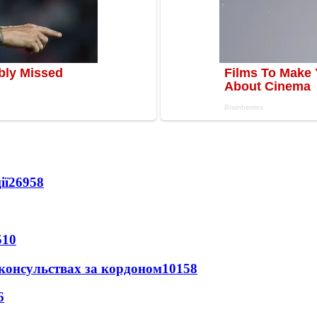
ії
26958
510
 консульствах за кордоном
10158
6