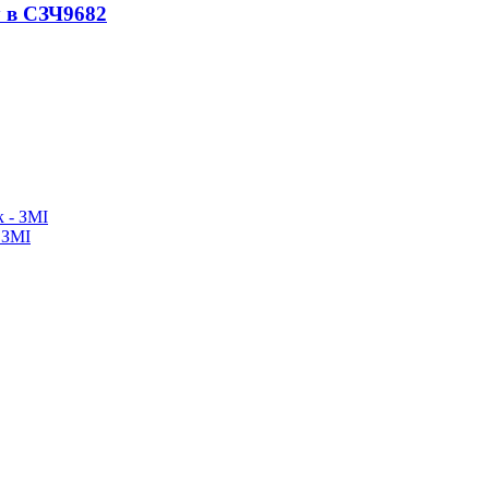
 в СЗЧ
9682
 ЗМІ