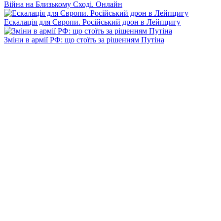
Війна на Близькому Сході. Онлайн
Ескалація для Європи. Російський дрон в Лейпцигу
Зміни в армії РФ: що стоїть за рішенням Путіна