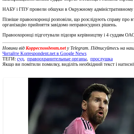
НАБУ і ГПУ провели обшуки в Окружному адміністративному с
Пізніше правоохоронці розповіли, що розслідують справу про в
організацію прийняття завідомо неправосудних рішень.
Правоохоронці підготували підозри керівництву і 4 суддям ОА
Новини від
Корреспондент.net
у Telegram. Підписуйтесь на на
Читайте Korrespondent.net в Google News
ТЕГИ:
суд
,
правоохранительные органы
,
прослушка
Якщо ви помітили помилку, виділіть необхідний текст і натисніт