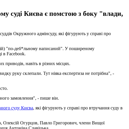
у суді Києва є помстою з боку "влади,
уддів Окружного адмінсуду, які фігурують у справі про
енарій) "по-деб*льному написаний". У поширеному
і в Facebook.
их приводів, навіть в різних місцях.
дку руку склепали. Тут ніяка експертиза не потрібна", -
сто.
ного замовлення", - пише він.
вного суду Києва
, які фігурують у справі про втручання суду в
нко, Олексій Огурцов, Павло Григорович, члени Вищої
ниця Антоніна Славіцька.