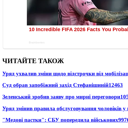
ЧИТАЙТЕ ТАКОЖ
Уряд ухвалив зміни щодо відстрочки від мобілізац
Суд обрав запобіжний захід Стефанішиній
12463
Зеленський зробив заяву про мирні переговори
10
Уряд змінив правила обслуговування чоловіків у
"Медові пастки": СБУ попередила військових
997