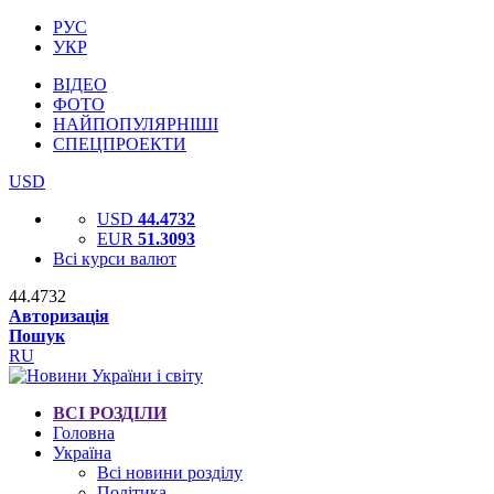
РУС
УКР
ВІДЕО
ФОТО
НАЙПОПУЛЯРНІШІ
СПЕЦПРОЕКТИ
USD
USD
44.4732
EUR
51.3093
Всі курси валют
44.4732
Авторизація
Пошук
RU
ВСІ РОЗДІЛИ
Головна
Україна
Всі новини розділу
Політика