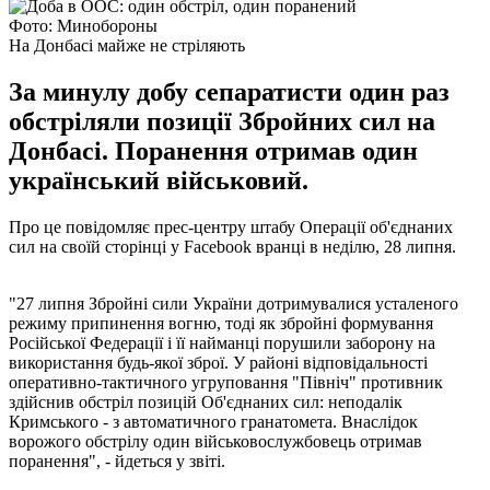
Фото: Минобороны
На Донбасі майже не стріляють
За минулу добу сепаратисти один раз
обстріляли позиції Збройних сил на
Донбасі. Поранення отримав один
український військовий.
Про це повідомляє прес-центру штабу Операції об'єднаних
сил на своїй сторінці у Facebook вранці в неділю, 28 липня.
"27 липня Збройні сили України дотримувалися усталеного
режиму припинення вогню, тоді як збройні формування
Російської Федерації і її найманці порушили заборону на
використання будь-якої зброї. У районі відповідальності
оперативно-тактичного угруповання "Північ" противник
здійснив обстріл позицій Об'єднаних сил: неподалік
Кримського - з автоматичного гранатомета. Внаслідок
ворожого обстрілу один військовослужбовець отримав
поранення", - йдеться у звіті.