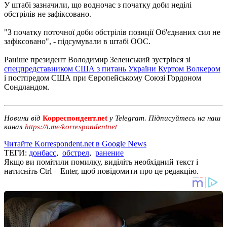
У штабі зазначили, що водночас з початку доби неділі
обстрілів не зафіксовано.
"З початку поточної доби обстрілів позиції Об'єднаних сил не
зафіксовано", - підсумували в штабі ООС.
Раніше президент Володимир Зеленський зустрівся зі
спецпредставником США з питань України Куртом Волкером
і постпредом США при Європейському Союзі Гордоном
Сондландом.
Новини від
Корреспондент.net
у Telegram. Підписуйтесь на наш
канал
https://t.me/korrespondentnet
Читайте Korrespondent.net в Google News
ТЕГИ:
донбасс
,
обстрел
,
ранение
Якщо ви помітили помилку, виділіть необхідний текст і
натисніть Ctrl + Enter, щоб повідомити про це редакцію.