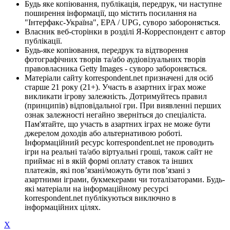
Будь яке копіювання, публікація, передрук, чи наступне
поширення інформації, що містить посилання на
"Інтерфакс-Україна", EPA / UPG, суворо забороняється.
Власник веб-сторінки в розділі Я-Корреспондент є автор
публікації.
Будь-яке копіювання, передрук та відтворення
фотографічних творів та/або аудіовізуальних творів
правовласника Getty Images - суворо забороняється.
Матеріали сайту korrespondent.net призначені для осіб
старше 21 року (21+). Участь в азартних іграх може
викликати ігрову залежність. Дотримуйтесь правил
(принципів) відповідальної гри. При виявленні перших
ознак залежності негайно зверніться до спеціаліста.
Пам'ятайте, що участь в азартних іграх не може бути
джерелом доходів або альтернативою роботі.
Інформаційний ресурс korrespondent.net не проводить
ігри на реальні та/або віртуальні гроші, також сайт не
приймає ні в якій формі оплату ставок та інших
платежів, які пов’язані/можуть бути пов’язані з
азартними іграми, букмекерами чи тоталізаторами. Будь-
які матеріали на інформаційному ресурсі
korrespondent.net публікуються виключно в
інформаційних цілях.
X