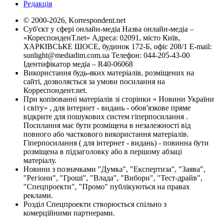
Редакція
© 2000-2026, Korrespondent.net
Суб'єкт у сфері онлайн-медіа Назва онлайн-медіа –
«КореспонденТ.net» Адреса: 02091, місто Київ,
ХАРКІВСЬКЕ ШОСЕ, будинок 172-Б, офіс 208/1 E-mail:
sunlight@mediadim.com.ua
Телефон: 044-205-43-00
Ідентифікатор медіа – R40-06068
Використання будь-яких матеріалів, розміщених на
сайті, дозволяється за умови посилання на
Корреспондент.net.
При копіюванні матеріалів зі сторінки « Новини України
і світу» , для інтернет - видань - обов'язкове пряме
відкрите для пошукових систем гіперпосилання .
Посилання має бути розміщена в незалежності від
повного або часткового використання матеріалів.
Гіперпосилання ( для інтернет - видань) - повинна бути
розміщена в підзаголовку або в першому абзаці
матеріалу.
Новини з позначками "Думка", "Експертиза", "Заява",
"Регіони", "Гроші", "Влада", "Вибори", "Тест-драйв",
"Спецпроекти", "Промо" публікуються на правах
реклами.
Розділ Спецпроекти створюється спільно з
комерційними партнерами.