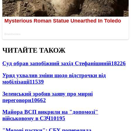
ЧИТАЙТЕ ТАКОЖ
Суд обрав запобіжний захід Стефанішиній
18226
Уряд ухвалив зміни щодо відстрочки від
мобілізації
11539
Зеленський зробив заяву про мирні
переговори
10662
Майора ВСП викрили на "допомозі"
військовому в СЗЧ
10195
"Медові пастки": СБУ попередила