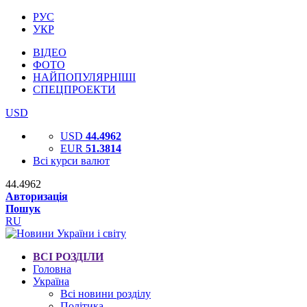
РУС
УКР
ВІДЕО
ФОТО
НАЙПОПУЛЯРНІШІ
СПЕЦПРОЕКТИ
USD
USD
44.4962
EUR
51.3814
Всі курси валют
44.4962
Авторизація
Пошук
RU
ВСІ РОЗДІЛИ
Головна
Україна
Всі новини розділу
Політика