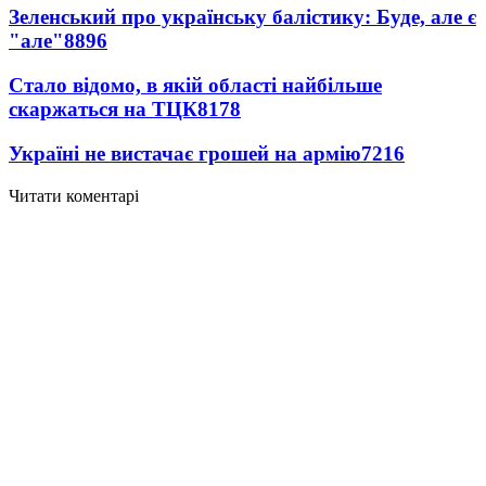
Зеленський про українську балістику: Буде, але є
"але"
8896
Стало відомо, в якій області найбільше
скаржаться на ТЦК
8178
Україні не вистачає грошей на армію
7216
Читати коментарі