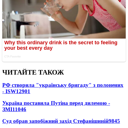
ЧИТАЙТЕ ТАКОЖ
РФ створила "українську бригаду" з полонених
- ISW
12901
Україна поставила Путіна перед дилемою -
ЗМІ
11046
Суд обрав запобіжний захід Стефанішиній
9845