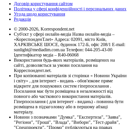
Договір користування сайтом
Політика у сфері конфіденційності і персональних даних
Угода щодо користування
Редакція
© 2000-2026, Korrespondent.net
Суб'єкт у сфері онлайн-медіа Назва онлайн-медіа –
«КореспонденТ.net» Адреса: 02091, місто Київ,
ХАРКІВСЬКЕ ШОСЕ, будинок 172-Б, офіс 208/1 E-mail:
sunlight@mediadim.com.ua
Телефон: 044-205-43-00
Ідентифікатор медіа – R40-06068
Використання будь-яких матеріалів, розміщених на
сайті, дозволяється за умови посилання на
Корреспондент.net.
При копіюванні матеріалів зі сторінки « Новини України
і світу» , для інтернет - видань - обов'язкове пряме
відкрите для пошукових систем гіперпосилання .
Посилання має бути розміщена в незалежності від
повного або часткового використання матеріалів.
Гіперпосилання ( для інтернет - видань) - повинна бути
розміщена в підзаголовку або в першому абзаці
матеріалу.
Новини з позначками "Думка", "Експертиза", "Заява",
"Регіони", "Гроші", "Влада", "Вибори", "Тест-драйв",
"Спецпроекти", "Промо" публікуються на правах