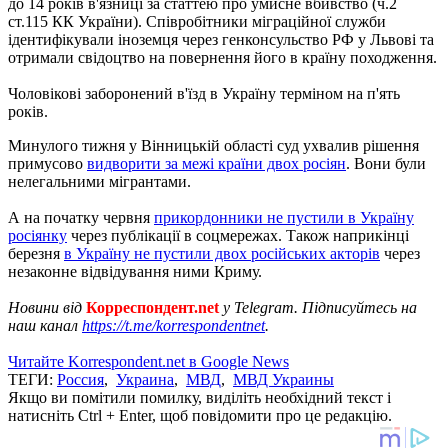
до 14 років в'язниці за статтею про умисне вбивство (ч.2
ст.115 КК України). Співробітники міграційної служби
ідентифікували іноземця через генконсульство РФ у Львові та
отримали свідоцтво на повернення його в країну походження.
Чоловікові заборонений в'їзд в Україну терміном на п'ять
років.
Минулого тижня у Вінницькій області суд ухвалив рішення
примусово
видворити за межі країни двох росіян
. Вони були
нелегальними мігрантами.
А на початку червня
прикордонники не пустили в Україну
росіянку
через публікації в соцмережах. Також наприкінці
березня
в Україну не пустили двох російських акторів
через
незаконне відвідування ними Криму.
Новини від
Корреспондент.net
у Telegram. Підписуйтесь на
наш канал
https://t.me/korrespondentnet
.
Читайте Korrespondent.net в Google News
ТЕГИ:
Россия
,
Украина
,
МВД
,
МВД Украины
Якщо ви помітили помилку, виділіть необхідний текст і
натисніть Ctrl + Enter, щоб повідомити про це редакцію.