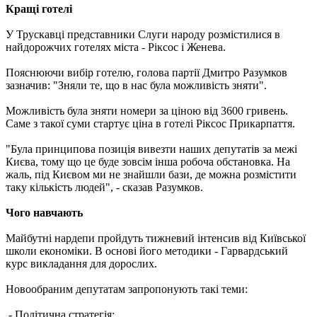
Кращі готелі
У Трускавці представники Слуги народу розмістилися в
найдорожчих готелях міста - Ріксос і Женева.
Пояснюючи вибір готелю, голова партії Дмитро Разумков
зазначив: "Зняли те, що в нас була можливість зняти".
Можливість була зняти номери за ціною від 3600 гривень.
Саме з такої суми стартує ціна в готелі Ріксос Прикарпаття.
"Була принципова позиція вивезти наших депутатів за межі
Києва, тому що це буде зовсім інша робоча обстановка. На
жаль, під Києвом ми не знайшли бази, де можна розмістити
таку кількість людей", - сказав Разумков.
Чого навчають
Майбутні нардепи пройдуть тижневий інтенсив від Київської
школи економіки. В основі його методики - Гарвардський
курс викладання для дорослих.
Новообраним депутатам запропонують такі теми:
- Політична стратегія;