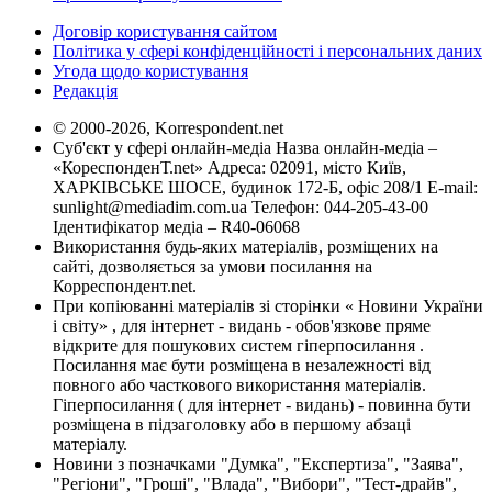
Договір користування сайтом
Політика у сфері конфіденційності і персональних даних
Угода щодо користування
Редакція
© 2000-2026, Korrespondent.net
Суб'єкт у сфері онлайн-медіа Назва онлайн-медіа –
«КореспонденТ.net» Адреса: 02091, місто Київ,
ХАРКІВСЬКЕ ШОСЕ, будинок 172-Б, офіс 208/1 E-mail:
sunlight@mediadim.com.ua
Телефон: 044-205-43-00
Ідентифікатор медіа – R40-06068
Використання будь-яких матеріалів, розміщених на
сайті, дозволяється за умови посилання на
Корреспондент.net.
При копіюванні матеріалів зі сторінки « Новини України
і світу» , для інтернет - видань - обов'язкове пряме
відкрите для пошукових систем гіперпосилання .
Посилання має бути розміщена в незалежності від
повного або часткового використання матеріалів.
Гіперпосилання ( для інтернет - видань) - повинна бути
розміщена в підзаголовку або в першому абзаці
матеріалу.
Новини з позначками "Думка", "Експертиза", "Заява",
"Регіони", "Гроші", "Влада", "Вибори", "Тест-драйв",