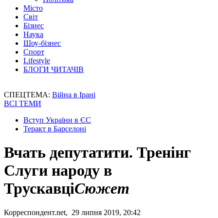
Місто
Світ
Бізнес
Наука
Шоу-бізнес
Спорт
Lifestyle
БЛОГИ ЧИТАЧІВ
СПЕЦТЕМА:
Війна в Ірані
ВСІ ТЕМИ
Вступ України в ЄС
Теракт в Барселоні
Вчать депутатити. Тренінг
Слуги народу в
Трускавці
Сюжет
Корреспондент.net, 29 липня 2019, 20:42