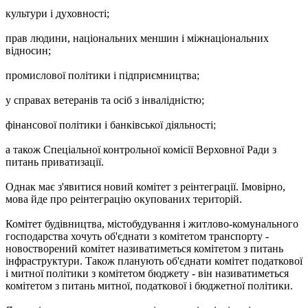
культури і духовності;
прав людини, національних меншин і міжнаціональних
відносин;
промислової політики і підприємництва;
у справах ветеранів та осіб з інвалідністю;
фінансової політики і банківської діяльності;
а також Спеціальної контрольної комісії Верховної Ради з
питань приватизації.
Однак має з'явитися новий комітет з реінтеграції. Імовірно,
мова йде про реінтеграцію окупованих територій.
Комітет будівництва, містобудування і житлово-комунального
господарства хочуть об'єднати з комітетом транспорту -
новостворений комітет називатиметься комітетом з питань
інфраструктури. Також планують об'єднати комітет податкової
і митної політики з комітетом бюджету - він називатиметься
комітетом з питань митної, податкової і бюджетної політики.