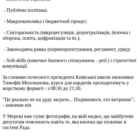
- Публічна політика;
- Макроекономіка і бюджетний процес;
- Секторальність (мікрорегуляція, децентралізація, безпека і
оборона, освіта, цифровізація та ін.);
- Законодавча рамка (нормопроєктування, регламент, уряд);
- Soft-skills (навички базового спілкування. -
ред.
) і стратегічні
комунікації.
За словами почесного президента Київської школи економіки
Тимофія Милованова, курси для нардепів проходитимуть у
жорсткому форматі - з 08:30 до 21:30.
"Це реально не на дуду заграти... Подивимося, хто витримає",
- зазначив він.
У Мережі вже гуляє фотографія, на якій видно, що майбутнім
депутатам пояснюють навіть те, яка кнопка що позначає в
системі Рада.