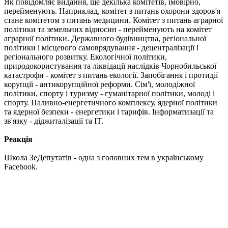
Як повідомляє видання, ще декілька комітетів, імовірно,
перейменують. Наприклад, комітет з питань охорони здоров'я
стане комітетом з питань медицини. Комітет з питань аграрної
політики та земельних відносин - перейменують на комітет
аграрної політики. Державного будівництва, регіональної
політики і місцевого самоврядування - децентралізації і
регіонального розвитку. Екологічної політики,
природокористування та ліквідації наслідків Чорнобильської
катастрофи - комітет з питань екології. Запобігання і протидії
корупції - антикорупційної реформи. Сім'ї, молодіжної
політики, спорту і туризму - гуманітарної політики, молоді і
спорту. Паливно-енергетичного комплексу, ядерної політики
та ядерної безпеки - енергетики і тарифів. Інформатизації та
зв'язку - діджиталізації та IT.
Реакція
Школа ЗеДепутатів - одна з головних тем в українському
Facebook.