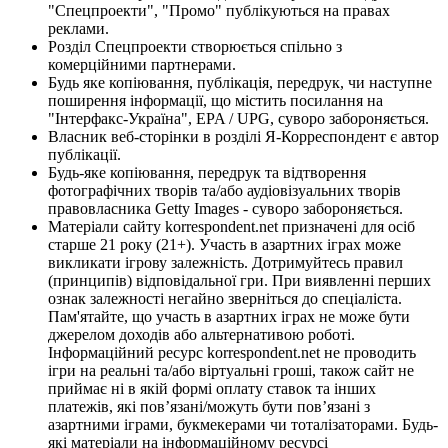
"Спецпроекти", "Промо" публікуються на правах
реклами.
Розділ Спецпроекти створюється спільно з
комерційними партнерами.
Будь яке копіювання, публікація, передрук, чи наступне
поширення інформації, що містить посилання на
"Інтерфакс-Україна", EPA / UPG, суворо забороняється.
Власник веб-сторінки в розділі Я-Корреспондент є автор
публікації.
Будь-яке копіювання, передрук та відтворення
фотографічних творів та/або аудіовізуальних творів
правовласника Getty Images - суворо забороняється.
Матеріали сайту korrespondent.net призначені для осіб
старше 21 року (21+). Участь в азартних іграх може
викликати ігрову залежність. Дотримуйтесь правил
(принципів) відповідальної гри. При виявленні перших
ознак залежності негайно зверніться до спеціаліста.
Пам'ятайте, що участь в азартних іграх не може бути
джерелом доходів або альтернативою роботі.
Інформаційний ресурс korrespondent.net не проводить
ігри на реальні та/або віртуальні гроші, також сайт не
приймає ні в якій формі оплату ставок та інших
платежів, які пов’язані/можуть бути пов’язані з
азартними іграми, букмекерами чи тоталізаторами. Будь-
які матеріали на інформаційному ресурсі