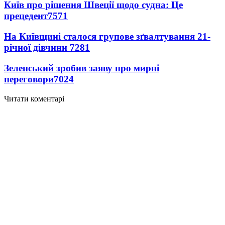
Київ про рішення Швеції щодо судна: Це
прецедент
7571
На Київщині сталося групове зґвалтування 21-
річної дівчини
7281
Зеленський зробив заяву про мирні
переговори
7024
Читати коментарі