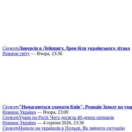
Сюжет
Диверсія в Лейпцигу. Дрон біля українського літака
Новини світу
— Вчора, 23:36
Сюжет
"Намагаються зламати Київ". Реакція Заходу на уда
Новини України
— Вчора, 23:09
Сюжет
Удари по Росії. Чого досягла 40-денна операція
Новини України
— 4 серпня 2026, 23:36
Сюжет
Напади на українців в Польщі. Як змінити ситуацію