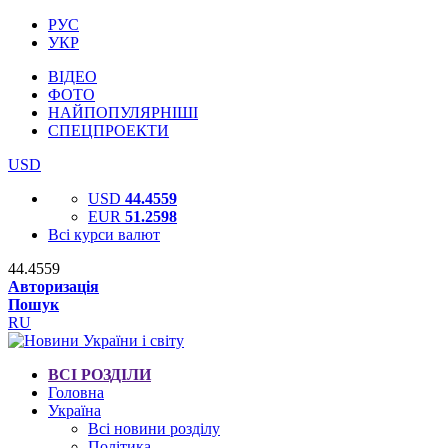
РУС
УКР
ВІДЕО
ФОТО
НАЙПОПУЛЯРНІШІ
СПЕЦПРОЕКТИ
USD
USD
44.4559
EUR
51.2598
Всі курси валют
44.4559
Авторизація
Пошук
RU
ВСІ РОЗДІЛИ
Головна
Україна
Всі новини розділу
Політика