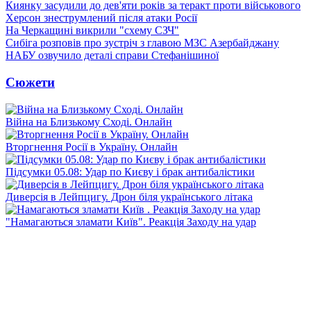
Киянку засудили до дев'яти років за теракт проти військового
Херсон знеструмлений після атаки Росії
На Черкащині викрили "схему СЗЧ"
Сибіга розповів про зустріч з главою МЗС Азербайджану
НАБУ озвучило деталі справи Стефанішиної
Сюжети
Війна на Близькому Сході. Онлайн
Вторгнення Росії в Україну. Онлайн
Підсумки 05.08: Удар по Києву і брак антибалістики
Диверсія в Лейпцигу. Дрон біля українського літака
"Намагаються зламати Київ". Реакція Заходу на удар