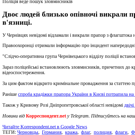
Поліція веде пошук зловмисників
Двоє людей близько опівночі викрали пр
в'язниці.
У Чернівцях невідомі відламали і викрали прапор з флагштока 
Правоохоронці отримали інформацію про інцидент напередодні
"Слідчо-оперативна група Чернівецького відділу поліції встано
Зараз поліцейські встановлюють зловмисників, причетних до кр
відеоспостереження.
За цим фактом відкрито кримінальне провадження за статтею пр
Раніше
спроба крадіжки прапора України в Києві потрапила на 
Також у Кривому Розі Дніпропетровської області невідомі
двічі
Новини від
Корреспондент.net
у Telegram. Підписуйтесь на на
Читайте Korrespondent.net в Google News
ТЕГИ:
Черновцы
,
Германия
,
кража
,
флаг
,
полиция
,
флаги
,
Ф