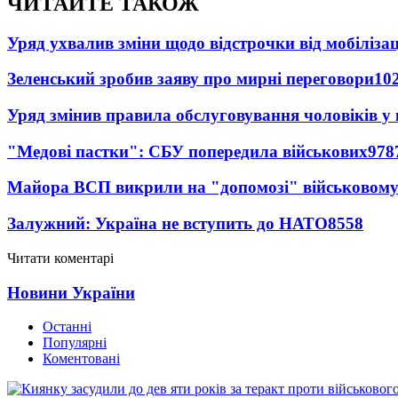
ЧИТАЙТЕ ТАКОЖ
Уряд ухвалив зміни щодо відстрочки від мобілізац
Зеленський зробив заяву про мирні переговори
10
Уряд змінив правила обслуговування чоловіків у
"Медові пастки": СБУ попередила військових
978
Майора ВСП викрили на "допомозі" військовому
Залужний: Україна не вступить до НАТО
8558
Читати коментарі
Новини України
Останні
Популярні
Коментовані