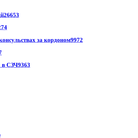
ії
26653
274
 консульствах за кордоном
9972
7
 в СЗЧ
9363