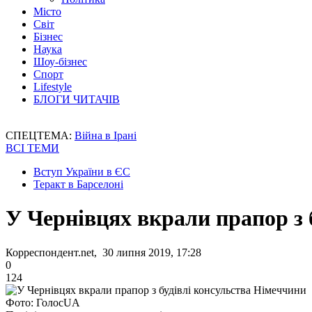
Місто
Світ
Бізнес
Наука
Шоу-бізнес
Спорт
Lifestyle
БЛОГИ ЧИТАЧІВ
СПЕЦТЕМА:
Війна в Ірані
ВСІ ТЕМИ
Вступ України в ЄС
Теракт в Барселоні
У Чернівцях вкрали прапор з 
Корреспондент.net, 30 липня 2019, 17:28
0
124
Фото: ГолосUA