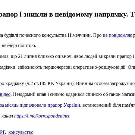
апор і зникли в невідомому напрямку. Те
на будівлі почесного консульства Німеччини. Про це
повідомляє
р
 ввечері поштою.
вила, що 21 липня близько опівночі двоє людей викрали прапор і
адіжки, здійснюють першочергові оперативно-розшукові дії. Опи
о крадіжку (ч.2 ст.185 КК України). Винним особам загрожує до 
відео
. Невідомий впав і сильно вдарився спиною об ґанок магази
 за місяць підпалювали прапор України
, встановлений біля пам'я
ш канал
https://t.me/korrespondentnet
.
РГ
,
консульство