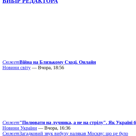
ВИБІР РЕДАКТОРА
Сюжет
Війна на Близькому Сході. Онлайн
Новини світу
— Вчора, 18:56
Сюжет
"Полювати на лучника, а не на стрілу". Як Україні 
Новини України
— Вчора, 16:36
Сюжет
Загадковий звук вибуху налякав Москву: що це було