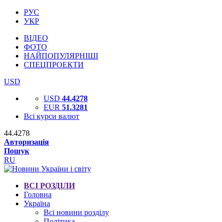
РУС
УКР
ВІДЕО
ФОТО
НАЙПОПУЛЯРНІШІ
СПЕЦПРОЕКТИ
USD
USD
44.4278
EUR
51.3281
Всі курси валют
44.4278
Авторизація
Пошук
RU
ВСІ РОЗДІЛИ
Головна
Україна
Всі новини розділу
Політика