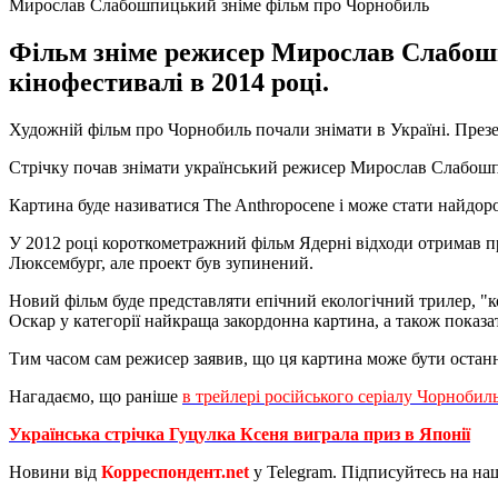
Мирослав Слабошпицький зніме фільм про Чорнобиль
Фільм зніме режисер Мирослав Слабошп
кінофестивалі в 2014 році.
Художній фільм про Чорнобиль почали знімати в Україні. Презе
Стрічку почав знімати український режисер Мирослав Слабошпи
Картина буде називатися The Anthropocene і може стати найдо
У 2012 році короткометражний фільм Ядерні відходи отримав 
Люксембург, але проект був зупинений.
Новий фільм буде представляти епічний екологічний трилер, "
Оскар у категорії найкраща закордонна картина, а також показ
Тим часом сам режисер заявив, що ця картина може бути останн
Нагадаємо, що раніше
в трейлері російського серіалу Чорнобил
Українська стрічка Гуцулка Ксеня виграла приз в Японії
Новини від
Корреспондент.net
у Telegram. Підписуйтесь на на