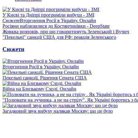
У Києві та Дніпрі прогриміли вибухи - ЗМІ
Сюжет
Вторгнення Росії в Україну. Онлайн
Росіяни наблизилися до Костянтинівки - DeepState
Жовква розповів, про що говоритимуть Зеленський і Вучич
"Пекельні" санкції США для РФ: реакція Зеленського
Сюжети
Вторгнення Росії в Україну. Онлайн
Пекельні санкції. Рішення Сената США
Війна на Близькому Сході. Онлайн
"Полювати на лучника, а не на стрілу". Як Україні боротись з 
Загадковий звук вибуху налякав Москву: що це було