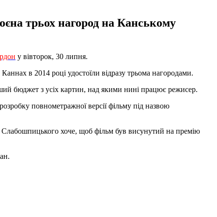
оєна трьох нагород на Канському
рдон
у вівторок, 30 липня.
аннах в 2014 році удостоїли відразу трьома нагородами.
ший бюджет з усіх картин, над якими нині працює режисер.
озробку повнометражної версії фільму під назвою
да Слабошпицького хоче, щоб фільм був висунутий на премію
ан.