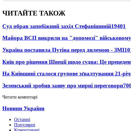
ЧИТАЙТЕ ТАКОЖ
Суд обрав запобіжний захід Стефанішиній
19401
Майора ВСП викрили на "допомозі" військовому
Україна поставила Путіна перед дилемою - ЗМІ
10
Київ про рішення Швеції щодо судна: Це прецеден
На Київщині сталося групове зґвалтування 21-річ
Зеленський зробив заяву про мирні переговори
70
Читати коментарі
Новини України
Останні
Популярні
Коментовані