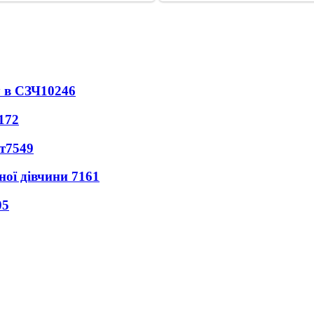
 в СЗЧ
10246
172
т
7549
ної дівчини
7161
05