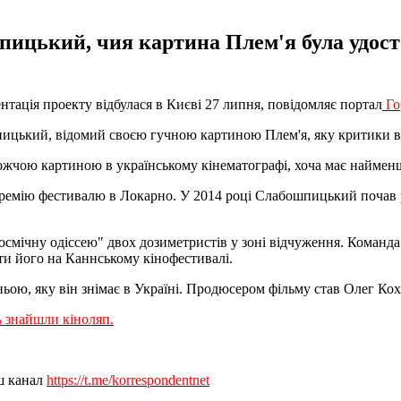
ицький, чия картина Плем'я була удост
нтація проекту відбулася в Києві 27 липня, повідомляє портал
Го
цький, відомий своєю гучною картиною Плем'я, яку критики в К
рожчою картиною в українському кінематографі, хоча має наймен
премію фестивалю в Локарно. У 2014 році Слабошпицький почав р
космічну одіссею" двох дозиметристів у зоні відчуження. Коман
ати його на Каннському кінофестивалі.
ьою, яку він знімає в Україні. Продюсером фільму став Олег Кох
ь знайшли кіноляп.
ш канал
https://t.me/korrespondentnet