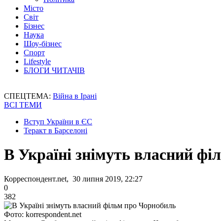
Місто
Світ
Бізнес
Наука
Шоу-бізнес
Спорт
Lifestyle
БЛОГИ ЧИТАЧІВ
СПЕЦТЕМА:
Війна в Ірані
ВСІ ТЕМИ
Вступ України в ЄС
Теракт в Барселоні
В Україні знімуть власний фі
Корреспондент.net, 30 липня 2019, 22:27
0
382
Фото: korrespondent.net