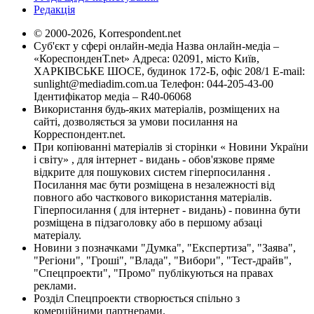
Редакція
© 2000-2026, Korrespondent.net
Суб'єкт у сфері онлайн-медіа Назва онлайн-медіа –
«КореспонденТ.net» Адреса: 02091, місто Київ,
ХАРКІВСЬКЕ ШОСЕ, будинок 172-Б, офіс 208/1 E-mail:
sunlight@mediadim.com.ua
Телефон: 044-205-43-00
Ідентифікатор медіа – R40-06068
Використання будь-яких матеріалів, розміщених на
сайті, дозволяється за умови посилання на
Корреспондент.net.
При копіюванні матеріалів зі сторінки « Новини України
і світу» , для інтернет - видань - обов'язкове пряме
відкрите для пошукових систем гіперпосилання .
Посилання має бути розміщена в незалежності від
повного або часткового використання матеріалів.
Гіперпосилання ( для інтернет - видань) - повинна бути
розміщена в підзаголовку або в першому абзаці
матеріалу.
Новини з позначками "Думка", "Експертиза", "Заява",
"Регіони", "Гроші", "Влада", "Вибори", "Тест-драйв",
"Спецпроекти", "Промо" публікуються на правах
реклами.
Розділ Спецпроекти створюється спільно з
комерційними партнерами.