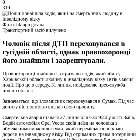
0
319
Фото: hk.npu.gov.ua
Транспортний засіб вилучено
Чоловік після ДТП переховувався в
сусідній області, однак правоохоронці
його знайшли і заарештували.
Правоохоронці знайшли і затримали водія, який збив у
Харківській області людину в інвалідному візку і втік з місця
події. Про це в середу, 31 липня, повідомляє прес-служба
поліції області.
Зазначається, що зловмисник переховувався в Сумах. Під час
допиту він повністю визнав свою провину.
Смертельна аварія сталася 27 липня близько 9:40 у місті Зміїв.
Водій автомобіля Opel Vectra скоїв наїзд на чоловіка з
обмеженими можливостями, який переміщався по краю
дороги на інвалідному візку. Від отриманих травм потерпілий
помер. Водій втік з місця події і був оголошений в розшук.