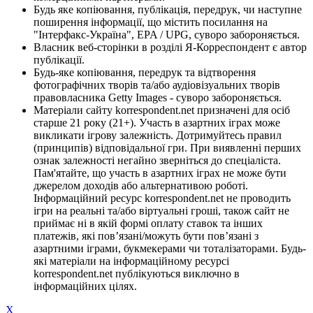
Будь яке копіювання, публікація, передрук, чи наступне
поширення інформації, що містить посилання на
"Інтерфакс-Україна", EPA / UPG, суворо забороняється.
Власник веб-сторінки в розділі Я-Корреспондент є автор
публікації.
Будь-яке копіювання, передрук та відтворення
фотографічних творів та/або аудіовізуальних творів
правовласника Getty Images - суворо забороняється.
Матеріали сайту korrespondent.net призначені для осіб
старше 21 року (21+). Участь в азартних іграх може
викликати ігрову залежність. Дотримуйтесь правил
(принципів) відповідальної гри. При виявленні перших
ознак залежності негайно зверніться до спеціаліста.
Пам'ятайте, що участь в азартних іграх не може бути
джерелом доходів або альтернативою роботі.
Інформаційний ресурс korrespondent.net не проводить
ігри на реальні та/або віртуальні гроші, також сайт не
приймає ні в якій формі оплату ставок та інших
платежів, які пов’язані/можуть бути пов’язані з
азартними іграми, букмекерами чи тоталізаторами. Будь-
які матеріали на інформаційному ресурсі
korrespondent.net публікуються виключно в
інформаційних цілях.
X