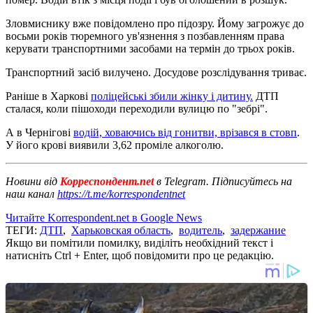
Зловмиснику вже повідомлено про підозру. Йому загрожує до
восьми років тюремного ув'язнення з позбавленням права
керувати транспортними засобами на термін до трьох років.
Транспортний засіб вилучено. Досудове розслідування триває.
Раніше в Харкові
поліцейські збили жінку і дитину.
ДТП
сталася, коли пішоходи переходили вулицю по "зебрі".
А в Чернігові
водій, ховаючись від гонитви, врізався в стовп
.
У його крові виявили 3,62 проміле алкоголю.
Новини від
Корреспондент.net
в Telegram. Підписуйтесь на
наш канал
https://t.me/korrespondentnet
Читайте Korrespondent.net в Google News
ТЕГИ:
ДТП
,
Харьковская область
,
водитель
,
задержание
Якщо ви помітили помилку, виділіть необхідний текст і
натисніть Ctrl + Enter, щоб повідомити про це редакцію.