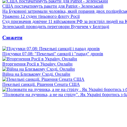
США постачатимуть ракети для Patriot - Зеленський
На Буковині затримали чоловіка, який поранив двох поліцейсь
Уражено 12 суден тіньового флоту Росії
Суд призначив довічне 11 військовим РФ за розстріл людей на 
Зеленський проводить переговори Вучичем у Белграді
Сюжети
Підсумки 07.08: "Пекельні" санкції і "парад" дронів
Вторгнення Росії в Україну. Онлайн
Війна на Близькому Сході. Онлайн
Пекельні санкції. Рішення Сената США
"Полювати на лучника, а не на стрілу". Як Україні боротись з 