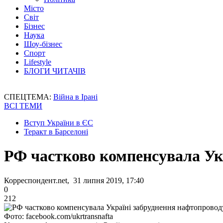
Місто
Світ
Бізнес
Наука
Шоу-бізнес
Спорт
Lifestyle
БЛОГИ ЧИТАЧІВ
СПЕЦТЕМА:
Війна в Ірані
ВСІ ТЕМИ
Вступ України в ЄС
Теракт в Барселоні
РФ частково компенсувала Ук
Корреспондент.net, 31 липня 2019, 17:40
0
212
Фото: facebook.com/ukrtransnafta