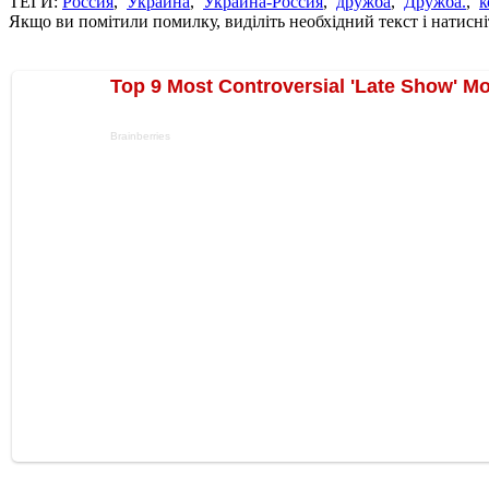
ТЕГИ:
Россия
,
Украина
,
Украина-Россия
,
дружба
,
Дружба.
,
к
Якщо ви помітили помилку, виділіть необхідний текст і натисніт