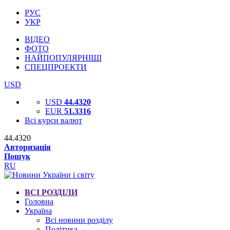
РУС
УКР
ВІДЕО
ФОТО
НАЙПОПУЛЯРНІШІ
СПЕЦПРОЕКТИ
USD
USD
44.4320
EUR
51.3316
Всі курси валют
44.4320
Авторизація
Пошук
RU
ВСІ РОЗДІЛИ
Головна
Україна
Всі новини розділу
Політика