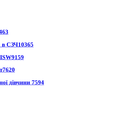
463
 в СЗЧ
10365
 ISW
9159
т
7620
ної дівчини
7594