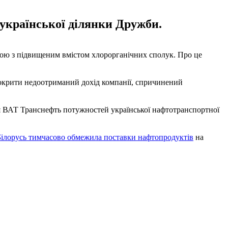
 української ділянки Дружби.
фтою з підвищеним вмістом хлорорганічних сполук. Про це
 покрити недоотриманий дохід компанії, спричинений
ння ВАТ Транснефть потужностей української нафтотранспортної
Білорусь тимчасово обмежила поставки нафтопродуктів
на