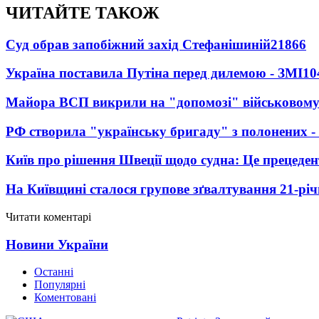
ЧИТАЙТЕ ТАКОЖ
Суд обрав запобіжний захід Стефанішиній
21866
Україна поставила Путіна перед дилемою - ЗМІ
10
Майора ВСП викрили на "допомозі" військовому
РФ створила "українську бригаду" з полонених -
Київ про рішення Швеції щодо судна: Це прецеден
На Київщині сталося групове зґвалтування 21-річ
Читати коментарі
Новини України
Останні
Популярні
Коментовані