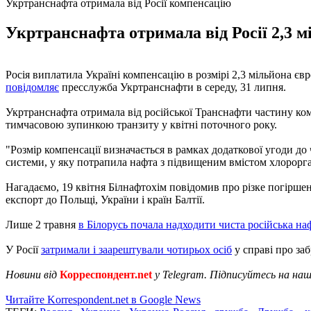
Укртранснафта отримала від Росії компенсацію
Укртранснафта отримала від Росії 2,3 м
Росія виплатила Україні компенсацію в розмірі 2,3 мільйона є
повідомляє
пресслужба Укртранснафти в середу, 31 липня.
Укртранснафта отримала від російської Транснафти частину ком
тимчасовою зупинкою транзиту у квітні поточного року.
"Розмір компенсації визначається в рамках додаткової угоди д
системи, у яку потрапила нафта з підвищеним вмістом хлорорган
Нагадаємо, 19 квітня Білнафтохім повідомив про різке погіршен
експорт до Польщі, України і країн Балтії.
Лише 2 травня
в Білорусь почала надходити чиста російська на
У Росії
затримали і заарештували чотирьох осіб
у справі про за
Новини від
Корреспондент.net
у Telegram. Підписуйтесь на на
Читайте Korrespondent.net в Google News