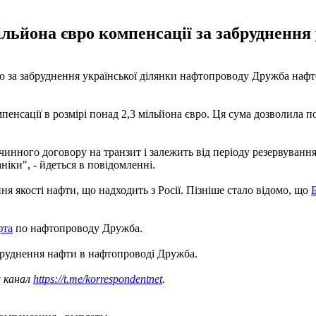
ільйона євро компенсації за забруднення
вро за забруднення української ділянки нафтопроводу Дружба на
пенсації в розмірі понад 2,3 мільйона євро. Ця сума дозволила
о чинного договору на транзит і залежить від періоду резервува
іки", - йдеться в повідомленні.
ня якості нафти, що надходить з Росії. Пізніше стало відомо, що
фта
по нафтопроводу Дружба.
бруднення нафти в нафтопроводі Дружба.
ш канал
https://t.me/korrespondentnet
.