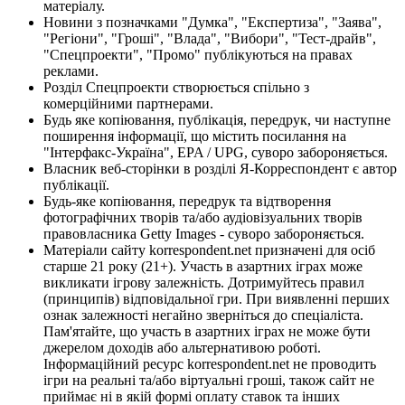
матеріалу.
Новини з позначками "Думка", "Експертиза", "Заява",
"Регіони", "Гроші", "Влада", "Вибори", "Тест-драйв",
"Спецпроекти", "Промо" публікуються на правах
реклами.
Розділ Спецпроекти створюється спільно з
комерційними партнерами.
Будь яке копіювання, публікація, передрук, чи наступне
поширення інформації, що містить посилання на
"Інтерфакс-Україна", EPA / UPG, суворо забороняється.
Власник веб-сторінки в розділі Я-Корреспондент є автор
публікації.
Будь-яке копіювання, передрук та відтворення
фотографічних творів та/або аудіовізуальних творів
правовласника Getty Images - суворо забороняється.
Матеріали сайту korrespondent.net призначені для осіб
старше 21 року (21+). Участь в азартних іграх може
викликати ігрову залежність. Дотримуйтесь правил
(принципів) відповідальної гри. При виявленні перших
ознак залежності негайно зверніться до спеціаліста.
Пам'ятайте, що участь в азартних іграх не може бути
джерелом доходів або альтернативою роботі.
Інформаційний ресурс korrespondent.net не проводить
ігри на реальні та/або віртуальні гроші, також сайт не
приймає ні в якій формі оплату ставок та інших