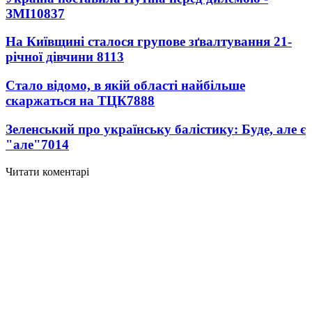
ЗМІ
10837
На Київщині сталося групове зґвалтування 21-
річної дівчини
8113
Стало відомо, в якій області найбільше
скаржаться на ТЦК
7888
Зеленський про українську балістику: Буде, але є
"але"
7014
Читати коментарі