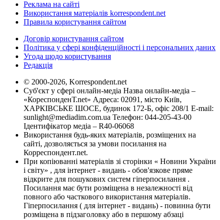
Реклама на сайті
Використання матеріалів korrespondent.net
Правила користування сайтом
Договір користування сайтом
Політика у сфері конфіденційності і персональних даних
Угода щодо користування
Редакція
© 2000-2026, Korrespondent.net
Суб'єкт у сфері онлайн-медіа Назва онлайн-медіа –
«КореспонденТ.net» Адреса: 02091, місто Київ,
ХАРКІВСЬКЕ ШОСЕ, будинок 172-Б, офіс 208/1 E-mail:
sunlight@mediadim.com.ua
Телефон: 044-205-43-00
Ідентифікатор медіа – R40-06068
Використання будь-яких матеріалів, розміщених на
сайті, дозволяється за умови посилання на
Корреспондент.net.
При копіюванні матеріалів зі сторінки « Новини України
і світу» , для інтернет - видань - обов'язкове пряме
відкрите для пошукових систем гіперпосилання .
Посилання має бути розміщена в незалежності від
повного або часткового використання матеріалів.
Гіперпосилання ( для інтернет - видань) - повинна бути
розміщена в підзаголовку або в першому абзаці