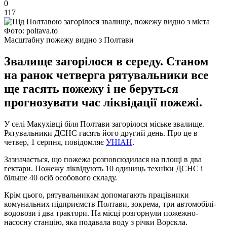
0
117
Фото: poltava.to
Масштабну пожежу видно з Полтави
Звалище загорілося в середу. Станом
на ранок четверга рятувальники все
ще гасять пожежу і не беруться
прогнозувати час ліквідації пожежі.
У селі Макухівці біля Полтави загорілося міське звалище.
Рятувальники ДСНС гасять його другий день. Про це в
четвер, 1 серпня, повідомляє
УНІАН
.
Зазначається, що пожежа розповсюдилася на площі в два
гектари. Пожежу ліквідують 10 одиниць техніки ДСНС і
більше 40 осіб особового складу.
Крім цього, рятувальникам допомагають працівники
комунальних підприємств Полтави, зокрема, три автомобілі-
водовози і два трактори. На місці розгорнули пожежно-
насосну станцію, яка подавала воду з річки Ворскла.