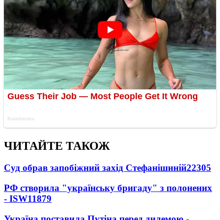
ЧИТАЙТЕ ТАКОЖ
Суд обрав запобіжний захід Стефанішиній
22305
РФ створила "українську бригаду" з полонених
- ISW
11879
Україна поставила Путіна перед дилемою -