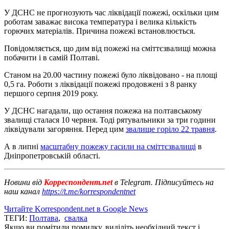
У ДСНС не прогнозують час ліквідації пожежі, оскільки цим
роботам заважає висока температура і велика кількість
горючих матеріалів. Причина пожежі встановлюється.
Повідомляється, що дим від пожежі на сміттєзвалищі можна
побачити і в самій Полтаві.
Станом на 20.00 частину пожежі було ліквідовано - на площі
0,5 га. Роботи з ліквідації пожежі продовжені з 8 ранку
першого серпня 2019 року.
У ДСНС нагадали, що остання пожежа на полтавському
звалищі сталася 10 червня. Тоді рятувальники за три години
ліквідували загоряння. Перед цим
звалище горіло 22 травня
.
А в липні
масштабну пожежу гасили на сміттєзвалищі
в
Дніпропетровській області.
Новини від
Корреспондент.net
в Telegram. Підписуйтесь на
наш канал
https://t.me/korrespondentnet
Читайте Korrespondent.net в Google News
ТЕГИ:
Полтава
,
свалка
Якщо ви помітили помилку, виділіть необхідний текст і