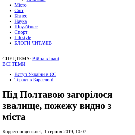
Місто
Світ
Бізнес
Наука
Шоу-бізнес
Спорт
Lifestyle
БЛОГИ ЧИТАЧІВ
СПЕЦТЕМА:
Війна в Ірані
ВСІ ТЕМИ
Вступ України в ЄС
Теракт в Барселоні
Під Полтавою загорілося
звалище, пожежу видно з
міста
Корреспондент.net, 1 серпня 2019, 10:07