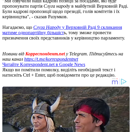
"Ми озвучили наші кадрові позиції за посадами, які буде
пропонувати партія
Слуга народу
в майбутній Верховній Раді.
Були кадрові пропозиції щодо президії, голів комітетів і їх
керівництва", - сказав Разумков.
Нагадаємо, що
Слуга Народу
у Верховній Раді 9 скликання
матиме однопартійну більшіст
ь, тому зможе провести
призначення своїх представників у керівництво парламенту.
Новини від
Корреспондент.net
у Telegram. Підписуйтесь на
наш канал
https://t.me/korrespondentnet
Читайте Korrespondent.net в Google News
Якщо ви помітили помилку, виділіть необхідний текст і
натисніть Ctrl + Enter, щоб повідомити про це редакцію.