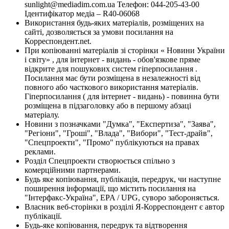
sunlight@mediadim.com.ua
Телефон: 044-205-43-00
Ідентифікатор медіа – R40-06068
Використання будь-яких матеріалів, розміщених на
сайті, дозволяється за умови посилання на
Корреспондент.net.
При копіюванні матеріалів зі сторінки « Новини України
і світу» , для інтернет - видань - обов'язкове пряме
відкрите для пошукових систем гіперпосилання .
Посилання має бути розміщена в незалежності від
повного або часткового використання матеріалів.
Гіперпосилання ( для інтернет - видань) - повинна бути
розміщена в підзаголовку або в першому абзаці
матеріалу.
Новини з позначками "Думка", "Експертиза", "Заява",
"Регіони", "Гроші", "Влада", "Вибори", "Тест-драйв",
"Спецпроекти", "Промо" публікуються на правах
реклами.
Розділ Спецпроекти створюється спільно з
комерційними партнерами.
Будь яке копіювання, публікація, передрук, чи наступне
поширення інформації, що містить посилання на
"Інтерфакс-Україна", EPA / UPG, суворо забороняється.
Власник веб-сторінки в розділі Я-Корреспондент є автор
публікації.
Будь-яке копіювання, передрук та відтворення