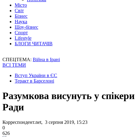
Місто
Світ
Бізнес
Наука
Шоу-бізнес
Спорт
Lifestyle
БЛОГИ ЧИТАЧІВ
СПЕЦТЕМА:
Війна в Ірані
ВСІ ТЕМИ
Вступ України в ЄС
Теракт в Барселоні
Разумкова висунуть у спікери
Ради
Корреспондент.net, 3 серпня 2019, 15:23
0
626