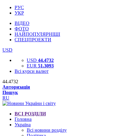
РУС
УКР
ВІДЕО
ФОТО
НАЙПОПУЛЯРНІШІ
СПЕЦПРОЕКТИ
USD
USD
44.4732
EUR
51.3093
Всі курси валют
44.4732
Авторизація
Пошук
RU
ВСІ РОЗДІЛИ
Головна
Україна
Всі новини розділу
Політика