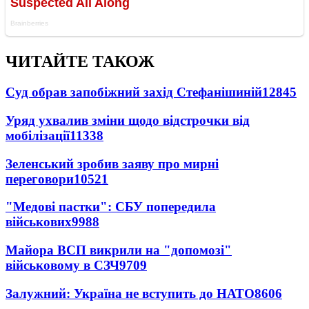
ЧИТАЙТЕ ТАКОЖ
Суд обрав запобіжний захід Стефанішиній
12845
Уряд ухвалив зміни щодо відстрочки від
мобілізації
11338
Зеленський зробив заяву про мирні
переговори
10521
"Медові пастки": СБУ попередила
військових
9988
Майора ВСП викрили на "допомозі"
військовому в СЗЧ
9709
Залужний: Україна не вступить до НАТО
8606