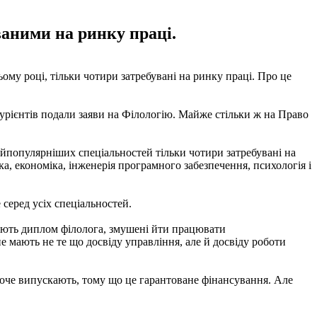
ваними на ринку праці.
ьому році, тільки чотири затребувані на ринку праці. Про це
урієнтів подали заяви на Філологію. Майже стільки ж на Право
найпопулярніших спеціальностей тільки чотири затребувані на
а, економіка, інженерія програмного забезпечення, психологія і
 серед усіх спеціальностей.
і мають диплом філолога, змушені йти працювати
не мають не те що досвіду управління, але й досвіду роботи
охоче випускають, тому що це гарантоване фінансування. Але