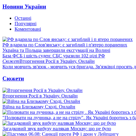
Новини України
Останні
Популярні
Коментовані
РФ вдарила по Слов'янську: є загиблий і п'ятеро поранених
Україна та Польща завершили ексгумації на Волині
База ФСБ і шість суден: СБС уразили 102 цілі РФ
Сюжет
Вторгнення Росії в Україну. Онлайн
Коли мовчить зв'язок - мовчить уся бригада. Зв'язківці просять
Сюжети
Вторгнення Росії в Україну. Онлайн
Війна на Близькому Сході. Онлайн
"Полювати на лучника, а не на стрілу". Як Україні боротись з 
Загадковий звук вибуху налякав Москву: що це було