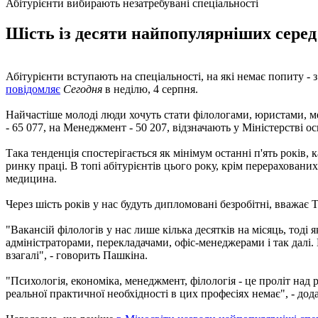
Абітурієнти вибирають незатребувані спеціальності
Шість із десяти найпопулярніших серед 
Абітурієнти вступають на спеціальності, на які немає попиту - 
повідомляє
Сегодня
в неділю, 4 серпня.
Найчастіше молоді люди хочуть стати філологами, юристами, ме
- 65 077, на Менеджмент - 50 207, відзначають у Міністерстві ос
Така тенденція спостерігається як мінімум останні п'ять років
ринку праці. В топі абітурієнтів цього року, крім перерахован
медицина.
Через шість років у нас будуть дипломовані безробітні, вважає 
"Вакансій філологів у нас лише кілька десятків на місяць, тоді
адміністраторами, перекладачами, офіс-менеджерами і так далі. 
взагалі", - говорить Пашкіна.
"Психологія, економіка, менеджмент, філологія - це проліт над
реальної практичної необхідності в цих професіях немає", - дод