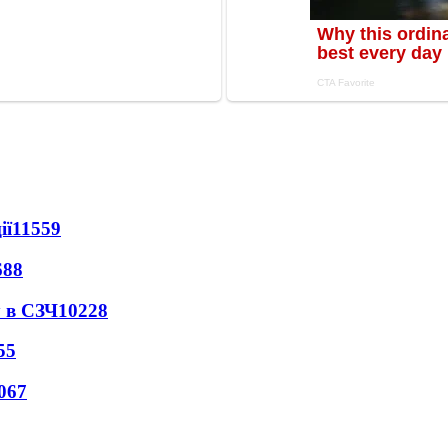
ії
11559
688
 в СЗЧ
10228
55
067