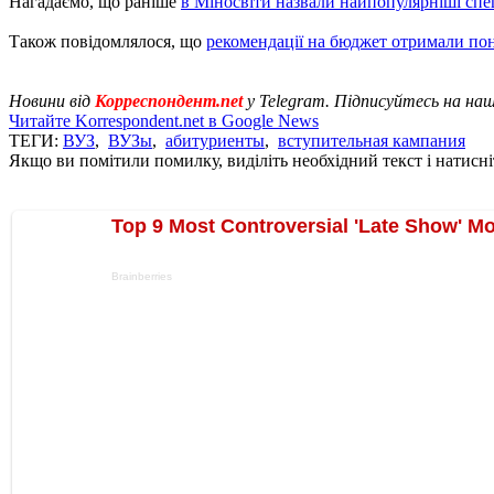
Нагадаємо, що раніше
в Міносвіти назвали найпопулярніші спе
Також повідомлялося, що
рекомендації на бюджет отримали пона
Новини від
Корреспондент.net
у Telegram. Підписуйтесь на на
Читайте Korrespondent.net в Google News
ТЕГИ:
ВУЗ
,
ВУЗы
,
абитуриенты
,
вступительная кампания
Якщо ви помітили помилку, виділіть необхідний текст і натисніт