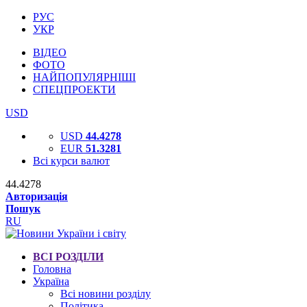
РУС
УКР
ВІДЕО
ФОТО
НАЙПОПУЛЯРНІШІ
СПЕЦПРОЕКТИ
USD
USD
44.4278
EUR
51.3281
Всі курси валют
44.4278
Авторизація
Пошук
RU
ВСІ РОЗДІЛИ
Головна
Україна
Всі новини розділу
Політика