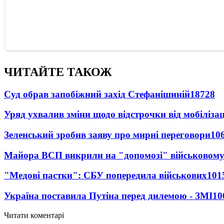
ЧИТАЙТЕ ТАКОЖ
Суд обрав запобіжний захід Стефанішиній
18728
Уряд ухвалив зміни щодо відстрочки від мобілізац
Зеленський зробив заяву про мирні переговори
10
Майора ВСП викрили на "допомозі" військовому
"Медові пастки": СБУ попередила військових
101
Україна поставила Путіна перед дилемою - ЗМІ
10
Читати коментарі