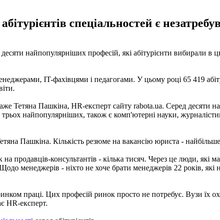
абітурієнтів спеціальностей є незатребу
з десяти найпопулярніших професій, які абітурієнти вибирали в ц
неджерами, IT-фахівцями і педагогами. У цьому році 65 419 абіт
віти.
, каже Тетяна Пашкіна, HR-експерт сайту rabota.ua. Серед десяти 
их трьох найпопулярніших, також є комп'ютерні науки, журналістик
Тетяна Пашкіна. Кількість резюме на вакансію юриста - найбільше
 як на продавців-консультантів - кілька тисяч. Через це люди, як
Щодо менеджерів - ніхто не хоче брати менеджерів 22 років, які 
 ринком праці. Цих професій ринок просто не потребує. Вузи їх 
ає HR-експерт.