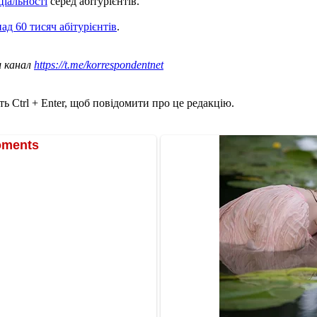
ціальності
серед абітурієнтів.
д 60 тисяч абітурієнтів
.
ш канал
https://t.me/korrespondentnet
ь Ctrl + Enter, щоб повідомити про це редакцію.