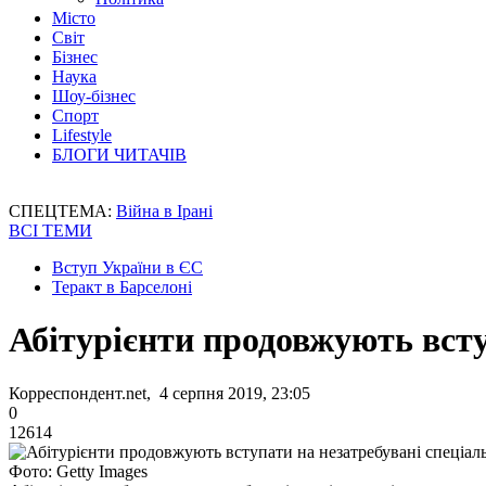
Місто
Світ
Бізнес
Наука
Шоу-бізнес
Спорт
Lifestyle
БЛОГИ ЧИТАЧІВ
СПЕЦТЕМА:
Війна в Ірані
ВСІ ТЕМИ
Вступ України в ЄС
Теракт в Барселоні
Абітурієнти продовжують всту
Корреспондент.net, 4 серпня 2019, 23:05
0
12614
Фото: Getty Images