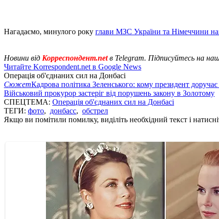
Нагадаємо, минулого року
глави МЗС України та Німеччини н
Новини від
Корреспондент.net
в Telegram. Підписуйтесь на на
Читайте Korrespondent.net в Google News
Операція об'єднаних сил на Донбасі
Сюжет
Кадрова політика Зеленського: кому президент доручає
Військовий прокурор застеріг від порушень закону в Золотому
СПЕЦТЕМА:
Операція об'єднаних сил на Донбасі
ТЕГИ:
фото
,
донбасс
,
обстрел
Якщо ви помітили помилку, виділіть необхідний текст і натисніт