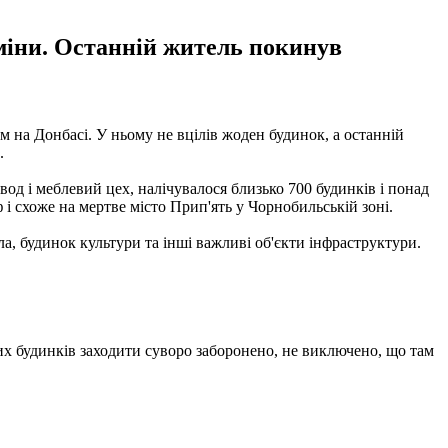
 міни. Останній житель покинув
 на Донбасі. У ньому не вцілів жоден будинок, а останній
.
д і меблевий цех, налічувалося близько 700 будинків і понад
і схоже на мертве місто Прип'ять у Чорнобильській зоні.
ола, будинок культури та інші важливі об'єкти інфраструктури.
их будинків заходити суворо заборонено, не виключено, що там