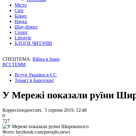
Місто
Світ
Бізнес
Наука
Шоу-бізнес
Спорт
Lifestyle
БЛОГИ ЧИТАЧІВ
СПЕЦТЕМА:
Війна в Ірані
ВСІ ТЕМИ
Вступ України в ЄС
Теракт в Барселоні
У Мережі показали руїни Ши
Корреспондент.net, 5 серпня 2019, 12:46
0
727
Фото: facebook.com/pressjfo.news