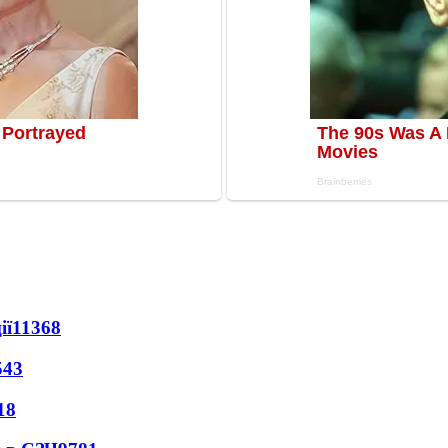
ії
11368
543
18