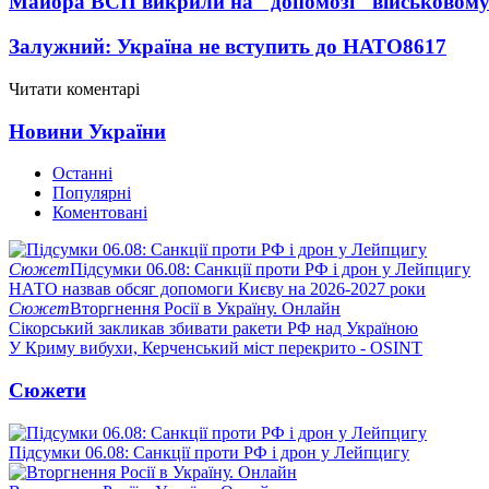
Майора ВСП викрили на "допомозі" військовому
Залужний: Україна не вступить до НАТО
8617
Читати коментарі
Новини України
Останні
Популярні
Коментовані
Сюжет
Підсумки 06.08: Санкції проти РФ і дрон у Лейпцигу
НАТО назвав обсяг допомоги Києву на 2026-2027 роки
Сюжет
Вторгнення Росії в Україну. Онлайн
Сікорський закликав збивати ракети РФ над Україною
У Криму вибухи, Керченський міст перекрито - OSINT
Сюжети
Підсумки 06.08: Санкції проти РФ і дрон у Лейпцигу