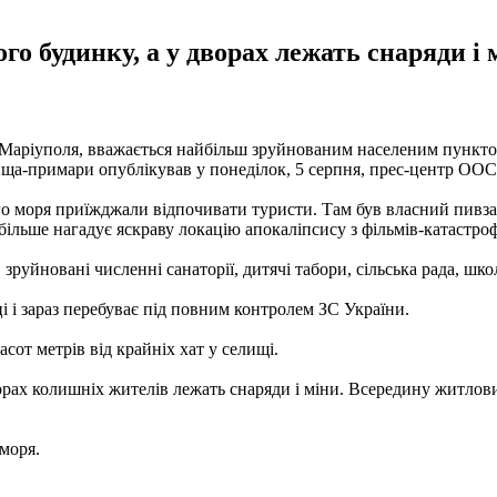
го будинку, а у дворах лежать снаряди і
 Маріуполя, вважається найбільш зруйнованим населеним пунктом
ща-примари опублікував у понеділок, 5 серпня, прес-центр ООС
 моря приїжджали відпочивати туристи. Там був власний пивзаво
льше нагадує яскраву локацію апокаліпсису з фільмів-катастроф 
 зруйновані численні санаторії, дитячі табори, сільська рада, шк
 і зараз перебуває під повним контролем ЗС України.
асот метрів від крайніх хат у селищі.
ворах колишніх жителів лежать снаряди і міни. Всередину житлов
моря.