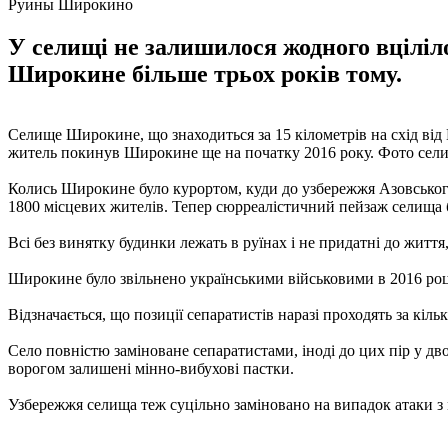
Руины Широкино
У селищі не залишилося жодного вціліло
Широкине більше трьох років тому.
Селище Широкине, що знаходиться за 15 кілометрів на схід від
житель покинув Широкине ще на початку 2016 року. Фото сели
Колись Широкине було курортом, куди до узбережжя Азовського
1800 місцевих жителів. Тепер сюрреалістичний пейзаж селища бі
Всі без винятку будинки лежать в руїнах і не придатні до життя,
Широкине було звільнено українськими військовими в 2016 році
Відзначається, що позиції сепаратистів наразі проходять за кільк
Село повністю заміноване сепаратистами, іноді до цих пір у д
ворогом залишені мінно-вибухові пастки.
Узбережжя селища теж суцільно заміновано на випадок атаки з 