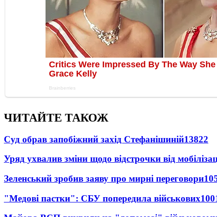
ЧИТАЙТЕ ТАКОЖ
Суд обрав запобіжний захід Стефанішиній
13822
Уряд ухвалив зміни щодо відстрочки від мобілізац
Зеленський зробив заяву про мирні переговори
10
"Медові пастки": СБУ попередила військових
100