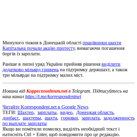
Минулого тижня в Донецькій області
працівники шахти
Капітальна почали акцію протесту
, вимагаючи погашення
боргів із зарплати.
Раніше в липні уряд України прийняв рішення
виділити
додатково мільярд гривень
на підтримку держшахт, а також
три мільярди на підтримку малих міст.
Новини від
Корреспондент.net
в Telegram. Підписуйтесь на
наш канал
https://t.me/korrespondentnet
Читайте Korrespondent.net в Google News
ТЕГИ:
Шахтер
,
зарплаты
,
видео
,
Донецкая область
,
донбасс
,
шахтеры
,
шахта
,
горняки
,
зарплата
,
задолженность
по выплате зарплаты
Якщо ви помітили помилку, виділіть необхідний текст і
натисніть Ctrl + Enter, щоб повідомити про це редакцію.