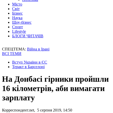
Місто
Світ
Бізнес
Наука
Шоу-бізнес
Спорт
Lifestyle
БЛОГИ ЧИТАЧІВ
СПЕЦТЕМА:
Війна в Ірані
ВСІ ТЕМИ
Вступ України в ЄС
Теракт в Барселоні
На Донбасі гірники пройшли
16 кілометрів, аби вимагати
зарплату
Корреспондент.net, 5 серпня 2019, 14:50