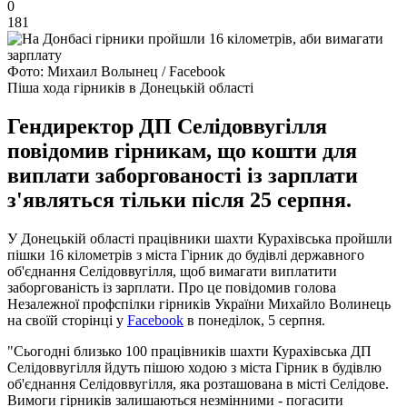
0
181
Фото: Михаил Волынец / Facebook
Піша хода гірників в Донецькій області
Гендиректор ДП Селідоввугілля
повідомив гірникам, що кошти для
виплати заборгованості із зарплати
з'являться тільки після 25 серпня.
У Донецькій області працівники шахти Курахівська пройшли
пішки 16 кілометрів з міста Гірник до будівлі державного
об'єднання Селідоввугілля, щоб вимагати виплатити
заборгованість із зарплати. Про це повідомив голова
Незалежної профспілки гірників України Михайло Волинець
на своїй сторінці у
Facebook
в понеділок, 5 серпня.
"Сьогодні близько 100 працівників шахти Курахівська ДП
Селідоввугілля йдуть пішою ходою з міста Гірник в будівлю
об'єднання Селідоввугілля, яка розташована в місті Селідове.
Вимоги гірників залишаються незмінними - погасити