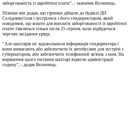
заборгованість із заробітної плати", - зазначив Волинець.
Пізніше він додав, що гірники дійшли до будівлі ДП
Селідоввугілля і зустрілися з його гендиректором, який
повідомив, що кошти для виплати заборгованості із заробітної
плати з'являться тільки після 25 серпня, коли відбудеться
чергове засідання уряду.
"Але шахтарів не задовольнила інформація гендиректора і
вони вимагають або забезпечити їх автобусами для зустрічі з
губернатором, або забезпечити телефонний зв'язок з ним. На
вирішення цього питання шахтарі відвели адміністрації
годину", - додав Волинець.