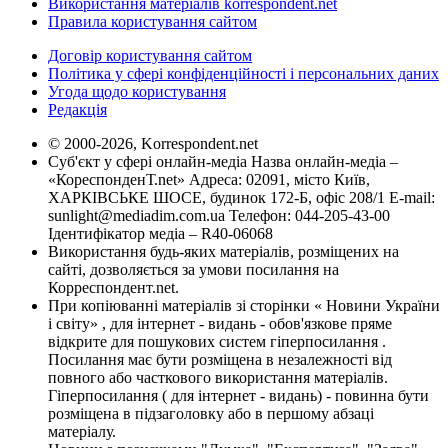
Використання матеріалів korrespondent.net
Правила користування сайтом
Договір користування сайтом
Політика у сфері конфіденційності і персональних даних
Угода щодо користування
Редакція
© 2000-2026, Korrespondent.net
Суб'єкт у сфері онлайн-медіа Назва онлайн-медіа –
«КореспонденТ.net» Адреса: 02091, місто Київ,
ХАРКІВСЬКЕ ШОСЕ, будинок 172-Б, офіс 208/1 E-mail:
sunlight@mediadim.com.ua
Телефон: 044-205-43-00
Ідентифікатор медіа – R40-06068
Використання будь-яких матеріалів, розміщених на
сайті, дозволяється за умови посилання на
Корреспондент.net.
При копіюванні матеріалів зі сторінки « Новини України
і світу» , для інтернет - видань - обов'язкове пряме
відкрите для пошукових систем гіперпосилання .
Посилання має бути розміщена в незалежності від
повного або часткового використання матеріалів.
Гіперпосилання ( для інтернет - видань) - повинна бути
розміщена в підзаголовку або в першому абзаці
матеріалу.