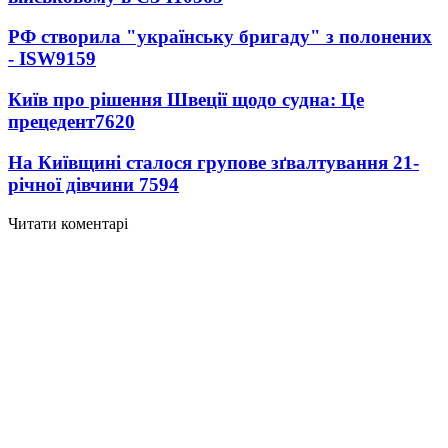
РФ створила "українську бригаду" з полонених
- ISW
9159
Київ про рішення Швеції щодо судна: Це
прецедент
7620
На Київщині сталося групове зґвалтування 21-
річної дівчини
7594
Читати коментарі