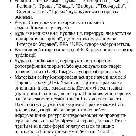
Новини з позначками "Думка", "Експертиза", "Заява",
"Регіони", "Гроші", "Влада", "Вибори", "Тест-драйв",
"Спецпроекти", "Промо" публікуються на правах
реклами.
Розділ Спецпроекти створюється спільно з
комерційними партнерами.
Будь яке копіювання, публікація, передрук, чи наступне
поширення інформації, що містить посилання на
"Інтерфакс-Україна", EPA / UPG, суворо забороняється.
Власник веб-сторінки в розділі Я-Корреспондент є автор
публікації.
Будь-яке копіювання, передрук та відтворення
фотографічних творів та/або аудіовізуальних творів
правовласника Getty Images - суворо забороняється.
Матеріали сайту korrespondent.net призначені для осіб
старше 21 року (21+). Участь в азартних іграх може
викликати ігрову залежність. Дотримуйтесь правил
(принципів) відповідальної гри. При виявленні перших
ознак залежності негайно зверніться до спеціаліста.
Пам'ятайте, що участь в азартних іграх не може бути
джерелом доходів або альтернативою роботі.
Інформаційний ресурс korrespondent.net не проводить
ігри на реальні та/або віртуальні гроші, також сайт не
приймає ні в якій формі оплату ставок та інших
платежів, які пов’язані/можуть бути пов’язані з