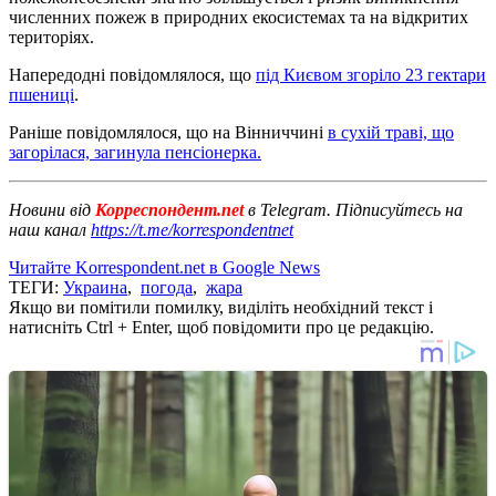
численних пожеж в природних екосистемах та на відкритих
територіях.
Напередодні повідомлялося, що
під Києвом згоріло 23 гектари
пшениці
.
Раніше повідомлялося, що на Вінниччині
в сухій траві, що
загорілася, загинула пенсіонерка.
Новини від
Корреспондент.net
в Telegram. Підписуйтесь на
наш канал
https://t.me/korrespondentnet
Читайте Korrespondent.net в Google News
ТЕГИ:
Украина
,
погода
,
жара
Якщо ви помітили помилку, виділіть необхідний текст і
натисніть Ctrl + Enter, щоб повідомити про це редакцію.