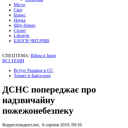
Місто
Світ
Бізнес
Наука
Шоу-бізнес
Спорт
Lifestyle
БЛОГИ ЧИТАЧІВ
СПЕЦТЕМА:
Війна в Ірані
ВСІ ТЕМИ
Вступ України в ЄС
Теракт в Барселоні
ДСНС попереджає про
надзвичайну
пожежонебезпеку
Корреспондент.net, 6 серпня 2019, 09:10