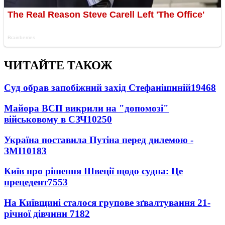
ЧИТАЙТЕ ТАКОЖ
Суд обрав запобіжний захід Стефанішиній
19468
Майора ВСП викрили на "допомозі"
військовому в СЗЧ
10250
Україна поставила Путіна перед дилемою -
ЗМІ
10183
Київ про рішення Швеції щодо судна: Це
прецедент
7553
На Київщині сталося групове зґвалтування 21-
річної дівчини
7182