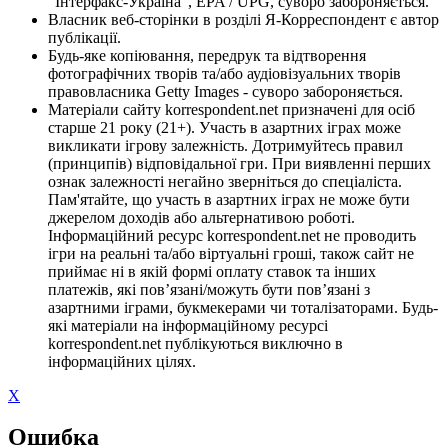
"Інтерфакс-Україна", EPA / UPG, суворо забороняється.
Власник веб-сторінки в розділі Я-Корреспондент є автор
публікації.
Будь-яке копіювання, передрук та відтворення
фотографічних творів та/або аудіовізуальних творів
правовласника Getty Images - суворо забороняється.
Матеріали сайту korrespondent.net призначені для осіб
старше 21 року (21+). Участь в азартних іграх може
викликати ігрову залежність. Дотримуйтесь правил
(принципів) відповідальної гри. При виявленні перших
ознак залежності негайно зверніться до спеціаліста.
Пам'ятайте, що участь в азартних іграх не може бути
джерелом доходів або альтернативою роботі.
Інформаційний ресурс korrespondent.net не проводить
ігри на реальні та/або віртуальні гроші, також сайт не
приймає ні в якій формі оплату ставок та інших
платежів, які пов’язані/можуть бути пов’язані з
азартними іграми, букмекерами чи тоталізаторами. Будь-
які матеріали на інформаційному ресурсі
korrespondent.net публікуються виключно в
інформаційних цілях.
X
Ошибка