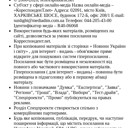
Суб'єкт у сфері онлайн-медіа Назва онлайн-медіа –
«КореспонденТ.net» Адреса: 02091, місто Київ,
ХАРКІВСЬКЕ ШОСЕ, будинок 172-Б, офіс 208/1 E-mail:
sunlight@mediadim.com.ua
Телефон: 044-205-43-00
Ідентифікатор медіа – R40-06068
Використання будь-яких матеріалів, розміщених на
сайті, дозволяється за умови посилання на
Корреспондент.net.
При копіюванні матеріалів зі сторінки « Новини України
і світу» , для інтернет - видань - обов'язкове пряме
відкрите для пошукових систем гіперпосилання .
Посилання має бути розміщена в незалежності від
повного або часткового використання матеріалів.
Гіперпосилання ( для інтернет - видань) - повинна бути
розміщена в підзаголовку або в першому абзаці
матеріалу.
Новини з позначками "Думка", "Експертиза", "Заява",
"Регіони", "Гроші", "Влада", "Вибори", "Тест-драйв",
"Спецпроекти", "Промо" публікуються на правах
реклами.
Розділ Спецпроекти створюється спільно з
комерційними партнерами.
Будь яке копіювання, публікація, передрук, чи наступне
поширення інформації, що містить посилання на