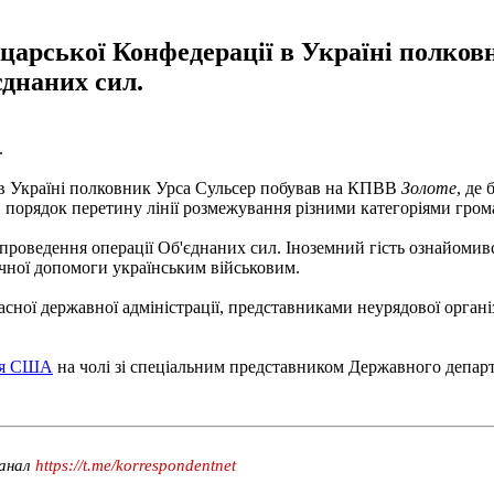
арської Конфедерації в Україні полковн
єднаних сил.
.
 в Україні полковник Урса Сульсер побував на КПВВ
Золоте
, де
, порядок перетину лінії розмежування різними категоріями грома
ні проведення операції Об'єднаних сил. Іноземний гість ознайом
ної допомоги українським військовим.
асної державної адміністрації, представниками неурядової орган
ція США
на чолі зі спеціальним представником Державного депар
канал
https://t.me/korrespondentnet