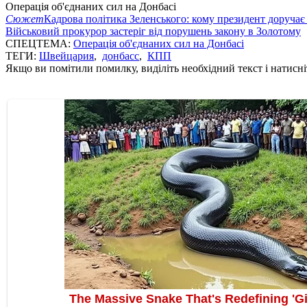
Операція об'єднаних сил на Донбасі
Сюжет
Кадрова політика Зеленського: кому президент доручає
Військовий прокурор застеріг від порушень закону в Золотому
СПЕЦТЕМА:
Операція об'єднаних сил на Донбасі
ТЕГИ:
Швейцария
,
донбасс
,
КПП
Якщо ви помітили помилку, виділіть необхідний текст і натисніт