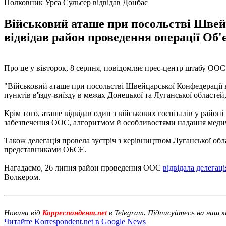
Полковник Урса Сульсер відвідав Донбас
Військовий аташе при посольстві Швейц
відвідав район проведення операції Об'
Про це у вівторок, 8 серпня, повідомляє прес-центр штабу ООС
"Військовий аташе при посольстві Швейцарської Конфедерації
пунктів в'їзду-виїзду в межах Донецької та Луганської областей
Крім того, аташе відвідав один з військових госпіталів у райо
забезпечення ООС, алгоритмом й особливостями надання медич
Також делегація провела зустріч з керівництвом Луганської обл
представниками ОБСЄ.
Нагадаємо, 26 липня район проведення ООС
відвідала делега
Волкером.
Новини від
Корреспондент.net
в Telegram. Підписуйтесь на наш 
Читайте Korrespondent.net в Google News