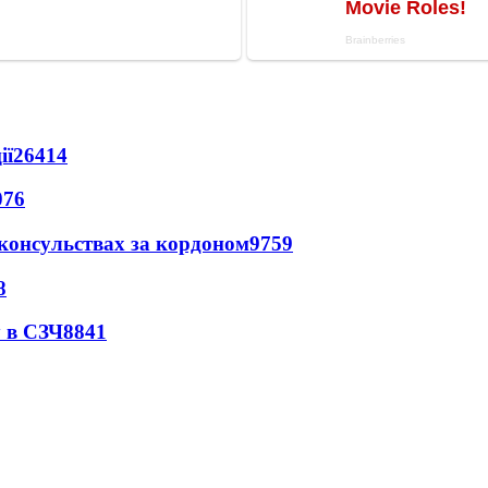
ії
26414
076
 консульствах за кордоном
9759
8
 в СЗЧ
8841