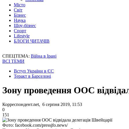
Місто
Світ
Бізнес
Наука
Шоу-бізнес
Спорт
Lifestyle
БЛОГИ ЧИТАЧІВ
СПЕЦТЕМА:
Війна в Ірані
ВСІ ТЕМИ
Вступ України в ЄС
Теракт в Барселоні
Зону проведення ООС відвідал
Корреспондент.net, 6 серпня 2019, 11:53
0
151
Фото: facebook.com/pressjfo.news/