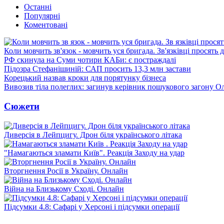
Останні
Популярні
Коментовані
Коли мовчить зв'язок - мовчить уся бригада. Зв'язківці просять
РФ скинула на Суми чотири КАБи: є постраждалі
Підозра Стефанішиній: САП просить 13,3 млн застави
Корецький назвав кроки для порятунку бізнеса
Вивозив тіла полеглих: загинув керівник пошукового загону О
Сюжети
Диверсія в Лейпцигу. Дрон біля українського літака
"Намагаються зламати Київ". Реакція Заходу на удар
Вторгнення Росії в Україну. Онлайн
Війна на Близькому Сході. Онлайн
Підсумки 4.8: Сафарі у Херсоні і підсумки операції