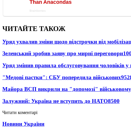
ЧИТАЙТЕ ТАКОЖ
Уряд ухвалив зміни щодо відстрочки від мобілізац
Зеленський зробив заяву про мирні переговори
10
Уряд змінив правила обслуговування чоловіків у
"Медові пастки": СБУ попередила військових
952
Майора ВСП викрили на "допомозі" військовому
Залужний: Україна не вступить до НАТО
8500
Читати коментарі
Новини України