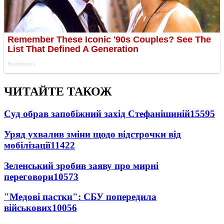
ЧИТАЙТЕ ТАКОЖ
Суд обрав запобіжний захід Стефанішиній
15595
Уряд ухвалив зміни щодо відстрочки від
мобілізації
11422
Зеленський зробив заяву про мирні
переговори
10573
"Медові пастки": СБУ попередила
військових
10056