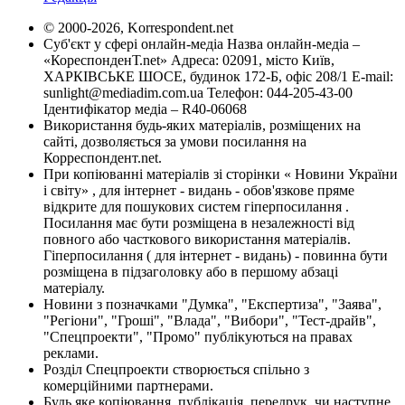
© 2000-2026, Korrespondent.net
Суб'єкт у сфері онлайн-медіа Назва онлайн-медіа –
«КореспонденТ.net» Адреса: 02091, місто Київ,
ХАРКІВСЬКЕ ШОСЕ, будинок 172-Б, офіс 208/1 E-mail:
sunlight@mediadim.com.ua
Телефон: 044-205-43-00
Ідентифікатор медіа – R40-06068
Використання будь-яких матеріалів, розміщених на
сайті, дозволяється за умови посилання на
Корреспондент.net.
При копіюванні матеріалів зі сторінки « Новини України
і світу» , для інтернет - видань - обов'язкове пряме
відкрите для пошукових систем гіперпосилання .
Посилання має бути розміщена в незалежності від
повного або часткового використання матеріалів.
Гіперпосилання ( для інтернет - видань) - повинна бути
розміщена в підзаголовку або в першому абзаці
матеріалу.
Новини з позначками "Думка", "Експертиза", "Заява",
"Регіони", "Гроші", "Влада", "Вибори", "Тест-драйв",
"Спецпроекти", "Промо" публікуються на правах
реклами.
Розділ Спецпроекти створюється спільно з
комерційними партнерами.
Будь яке копіювання, публікація, передрук, чи наступне