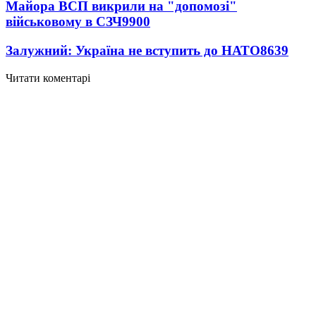
Майора ВСП викрили на "допомозі"
військовому в СЗЧ
9900
Залужний: Україна не вступить до НАТО
8639
Читати коментарі