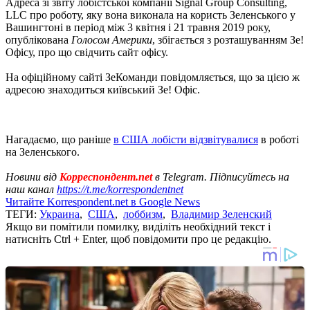
Адреса зі звіту лобістської компанії Signal Group Consulting,
LLC про роботу, яку вона виконала на користь Зеленського у
Вашингтоні в період між 3 квітня і 21 травня 2019 року,
опублікована
Голосом Америки
, збігається з розташуванням Зе!
Офісу, про що свідчить сайт офісу.
На офіційному сайті ЗеКоманди повідомляється, що за цією ж
адресою знаходиться київський Зе! Офіс.
Нагадаємо, що раніше
в США лобісти відзвітувалися
в роботі
на Зеленського.
Новини від
Корреспондент.net
в Telegram. Підписуйтесь на
наш канал
https://t.me/korrespondentnet
Читайте Korrespondent.net в Google News
ТЕГИ:
Украина
,
США
,
лоббизм
,
Владимир Зеленский
Якщо ви помітили помилку, виділіть необхідний текст і
натисніть Ctrl + Enter, щоб повідомити про це редакцію.