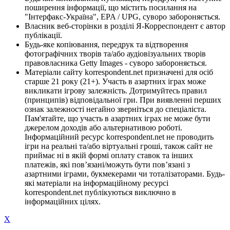
поширення інформації, що містить посилання на
"Інтерфакс-Україна", EPA / UPG, суворо забороняється.
Власник веб-сторінки в розділі Я-Корреспондент є автор
публікації.
Будь-яке копіювання, передрук та відтворення
фотографічних творів та/або аудіовізуальних творів
правовласника Getty Images - суворо забороняється.
Матеріали сайту korrespondent.net призначені для осіб
старше 21 року (21+). Участь в азартних іграх може
викликати ігрову залежність. Дотримуйтесь правил
(принципів) відповідальної гри. При виявленні перших
ознак залежності негайно зверніться до спеціаліста.
Пам'ятайте, що участь в азартних іграх не може бути
джерелом доходів або альтернативою роботі.
Інформаційний ресурс korrespondent.net не проводить
ігри на реальні та/або віртуальні гроші, також сайт не
приймає ні в якій формі оплату ставок та інших
платежів, які пов’язані/можуть бути пов’язані з
азартними іграми, букмекерами чи тоталізаторами. Будь-
які матеріали на інформаційному ресурсі
korrespondent.net публікуються виключно в
інформаційних цілях.
X