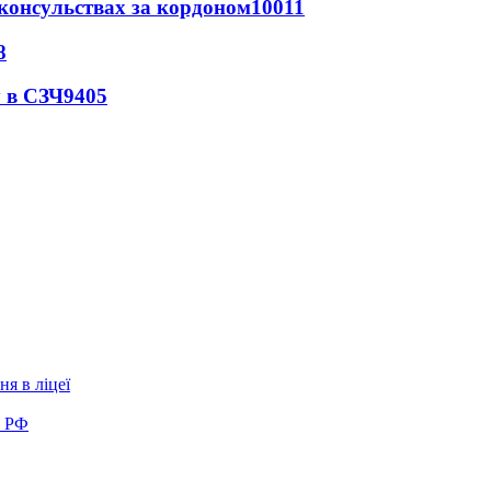
 консульствах за кордоном
10011
8
 в СЗЧ
9405
я в ліцеї
в РФ