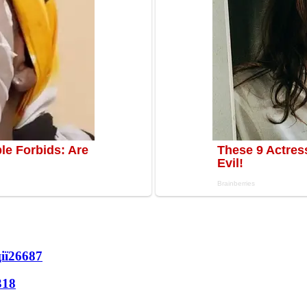
ії
26687
318