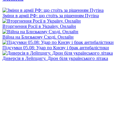
Зміни в армії РФ: що стоїть за рішенням Путіна
Вторгнення Росії в Україну. Онлайн
Війна на Близькому Сході. Онлайн
Підсумки 05.08: Удар по Києву і брак антибалістики
Диверсія в Лейпцигу. Дрон біля українського літака