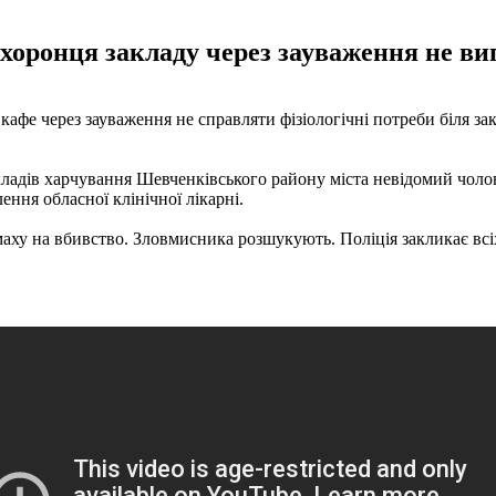
хоронця закладу через зауваження не ви
кафе через зауваження не справляти фізіологічні потреби біля за
закладів харчування Шевченківського району міста невідомий чоло
ння обласної клінічної лікарні.
ху на вбивство. Зловмисника розшукують. Поліція закликає всіх,