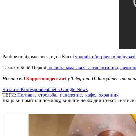
Раніше повідомлялося, що в Києві
чоловік обстріляв відвідувач
Також у Білій Церкві
чоловік намагався застрелити продавчин
Новини від
Корреспондент.net
у Telegram. Підписуйтесь на на
Читайте Korrespondent.net в Google News
ТЕГИ:
Полтава
,
стрельба
,
нападение
,
кафе
,
охранник
Якщо ви помітили помилку, виділіть необхідний текст і натисніт