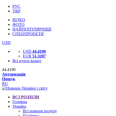
РУС
УКР
ВІДЕО
ФОТО
НАЙПОПУЛЯРНІШІ
СПЕЦПРОЕКТИ
USD
USD
44.4190
EUR
51.3207
Всі курси валют
44.4190
Авторизація
Пошук
RU
ВСІ РОЗДІЛИ
Головна
Україна
Всі новини розділу
Політика