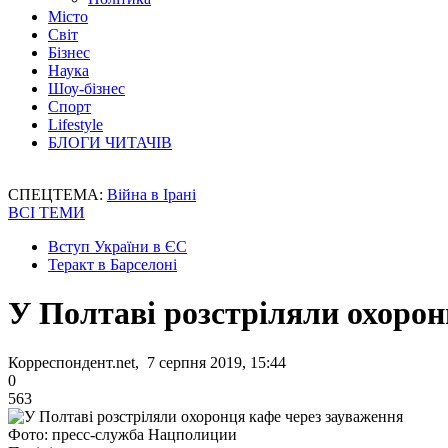
Місто
Світ
Бізнес
Наука
Шоу-бізнес
Спорт
Lifestyle
БЛОГИ ЧИТАЧІВ
СПЕЦТЕМА:
Війна в Ірані
ВСІ ТЕМИ
Вступ України в ЄС
Теракт в Барселоні
У Полтаві розстріляли охорон
Корреспондент.net, 7 серпня 2019, 15:44
0
563
Фото: пресс-служба Нацполиции