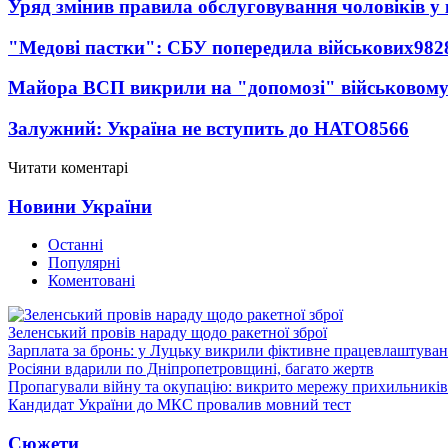
Уряд змінив правила обслуговування чоловіків у
"Медові пастки": СБУ попередила військових
982
Майора ВСП викрили на "допомозі" військовому
Залужний: Україна не вступить до НАТО
8566
Читати коментарі
Новини України
Останні
Популярні
Коментовані
Зеленський провів нараду щодо ракетної зброї
Зарплата за бронь: у Луцьку викрили фіктивне працевлаштуванн
Росіяни вдарили по Дніпропетровщині, багато жертв
Пропагували війну та окупацію: викрито мережу прихильникі
Кандидат України до МКС провалив мовний тест
Сюжети