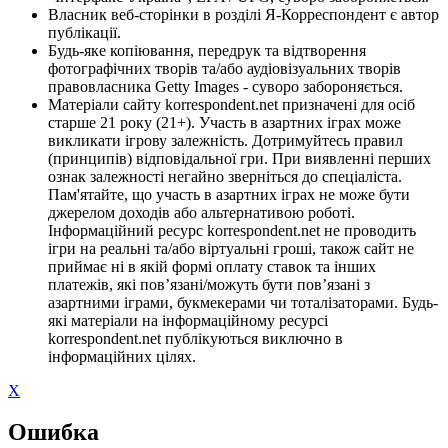
Власник веб-сторінки в розділі Я-Корреспондент є автор
публікації.
Будь-яке копіювання, передрук та відтворення
фотографічних творів та/або аудіовізуальних творів
правовласника Getty Images - суворо забороняється.
Матеріали сайту korrespondent.net призначені для осіб
старше 21 року (21+). Участь в азартних іграх може
викликати ігрову залежність. Дотримуйтесь правил
(принципів) відповідальної гри. При виявленні перших
ознак залежності негайно зверніться до спеціаліста.
Пам'ятайте, що участь в азартних іграх не може бути
джерелом доходів або альтернативою роботі.
Інформаційний ресурс korrespondent.net не проводить
ігри на реальні та/або віртуальні гроші, також сайт не
приймає ні в якій формі оплату ставок та інших
платежів, які пов’язані/можуть бути пов’язані з
азартними іграми, букмекерами чи тоталізаторами. Будь-
які матеріали на інформаційному ресурсі
korrespondent.net публікуються виключно в
інформаційних цілях.
X
Ошибка