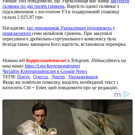
Раніше ЗМІ повідомили, що
Укрзалізниця
має намір
закупити
склянки по дві тисячі гривень
. Вартість однієї склянки з
підсклянником з логотипом УЗ в подарунковій упаковці
склала 2 025,97 грн.
Нагадаємо,
екс-чиновників
Укрзалізниці
підозрюють у
привласненні
семи мільйонів гривень. При закупівлі
пересувного дробильно-сортувального комплексу була
безпідставно завищена його вартість, встановила перевірка.
Новини від
Корреспондент.net
в Telegram. Підписуйтесь на
наш канал
https://t.me/korrespondentnet
Читайте Korrespondent.net в Google News
ТЕГИ:
Поезд
,
Одесса
,
Днепр
,
Укрзализныця
Якщо ви помітили помилку, виділіть необхідний текст і
натисніть Ctrl + Enter, щоб повідомити про це редакцію.