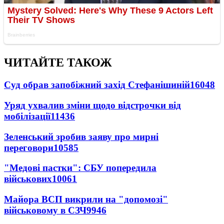
ЧИТАЙТЕ ТАКОЖ
Суд обрав запобіжний захід Стефанішиній
16048
Уряд ухвалив зміни щодо відстрочки від
мобілізації
11436
Зеленський зробив заяву про мирні
переговори
10585
"Медові пастки": СБУ попередила
військових
10061
Майора ВСП викрили на "допомозі"
військовому в СЗЧ
9946