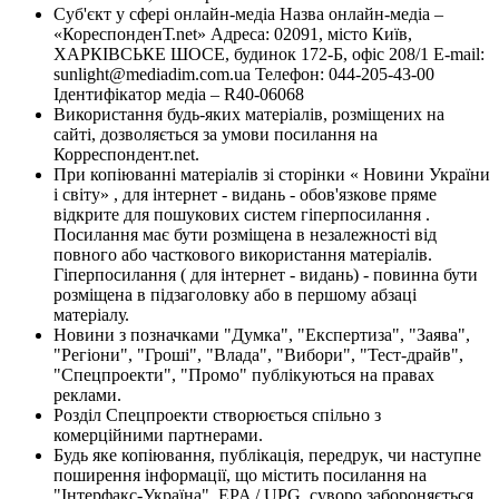
Суб'єкт у сфері онлайн-медіа Назва онлайн-медіа –
«КореспонденТ.net» Адреса: 02091, місто Київ,
ХАРКІВСЬКЕ ШОСЕ, будинок 172-Б, офіс 208/1 E-mail:
sunlight@mediadim.com.ua
Телефон: 044-205-43-00
Ідентифікатор медіа – R40-06068
Використання будь-яких матеріалів, розміщених на
сайті, дозволяється за умови посилання на
Корреспондент.net.
При копіюванні матеріалів зі сторінки « Новини України
і світу» , для інтернет - видань - обов'язкове пряме
відкрите для пошукових систем гіперпосилання .
Посилання має бути розміщена в незалежності від
повного або часткового використання матеріалів.
Гіперпосилання ( для інтернет - видань) - повинна бути
розміщена в підзаголовку або в першому абзаці
матеріалу.
Новини з позначками "Думка", "Експертиза", "Заява",
"Регіони", "Гроші", "Влада", "Вибори", "Тест-драйв",
"Спецпроекти", "Промо" публікуються на правах
реклами.
Розділ Спецпроекти створюється спільно з
комерційними партнерами.
Будь яке копіювання, публікація, передрук, чи наступне
поширення інформації, що містить посилання на
"Інтерфакс-Україна", EPA / UPG, суворо забороняється.