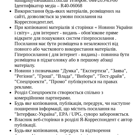
sunlight@mediadim.com.ua
Телефон: 044-205-43-00
Ідентифікатор медіа – R40-06068
Використання будь-яких матеріалів, розміщених на
сайті, дозволяється за умови посилання на
Корреспондент.net.
При копіюванні матеріалів зі сторінки « Новини України
і світу» , для інтернет - видань - обов'язкове пряме
відкрите для пошукових систем гіперпосилання .
Посилання має бути розміщена в незалежності від
повного або часткового використання матеріалів.
Гіперпосилання ( для інтернет - видань) - повинна бути
розміщена в підзаголовку або в першому абзаці
матеріалу.
Новини з позначками "Думка", "Експертиза", "Заява",
"Регіони", "Гроші", "Влада", "Вибори", "Тест-драйв",
"Спецпроекти", "Промо" публікуються на правах
реклами.
Розділ Спецпроекти створюється спільно з
комерційними партнерами.
Будь яке копіювання, публікація, передрук, чи наступне
поширення інформації, що містить посилання на
"Інтерфакс-Україна", EPA / UPG, суворо забороняється.
Власник веб-сторінки в розділі Я-Корреспондент є автор
публікації.
Будь-яке копіювання, передрук та відтворення