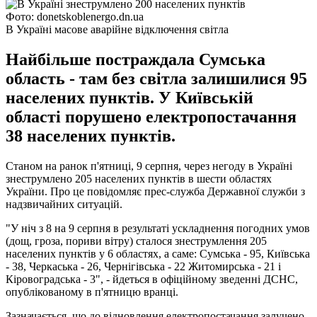
Фото: donetskoblenergo.dn.ua
В Україні масове аварійне відключення світла
Найбільше постраждала Сумська
область - там без світла залишилися 95
населених пунктів. У Київській
області порушено електропостачання
38 населених пунктів.
Станом на ранок п'ятниці, 9 серпня, через негоду в Україні
знеструмлено 205 населених пунктів в шести областях
України. Про це повідомляє прес-служба Державної служби з
надзвичайних ситуацій.
"У ніч з 8 на 9 серпня в результаті ускладнення погодних умов
(дощ, гроза, пориви вітру) сталося знеструмлення 205
населених пунктів у 6 областях, а саме: Сумська - 95, Київська
- 38, Черкаська - 26, Чернігівська - 22 Житомирська - 21 і
Кіровоградська - 3", - йдеться в офіційному зведенні ДСНС,
опублікованому в п'ятницю вранці.
Зазначається, що до відновлення електропостачання залучено