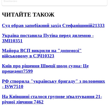
ЧИТАЙТЕ ТАКОЖ
Суд обрав запобіжний захід Стефанішиній
21333
Україна поставила Путіна перед дилемою -
ЗМІ
10351
Майора ВСП викрили на "допомозі"
військовому в СЗЧ
10323
Київ про рішення Швеції щодо судна: Це
прецедент
7599
РФ створила "українську бригаду" з полонених
- ISW
7510
На Київщині сталося групове зґвалтування 21-
річної дівчини
7462