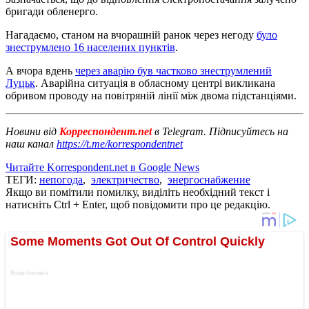
бригади обленерго.
Нагадаємо, станом на вчорашній ранок через негоду
було
знеструмлено 16 населених пунктів
.
А вчора вдень
через аварію був частково знеструмлений
Луцьк
. Аварійна ситуація в обласному центрі викликана
обривом проводу на повітряній лінії між двома підстанціями.
Новини від
Корреспондент.net
в Telegram. Підписуйтесь на
наш канал
https://t.me/korrespondentnet
Читайте Korrespondent.net в Google News
ТЕГИ:
непогода
,
электричество
,
энергоснабжение
Якщо ви помітили помилку, виділіть необхідний текст і
натисніть Ctrl + Enter, щоб повідомити про це редакцію.