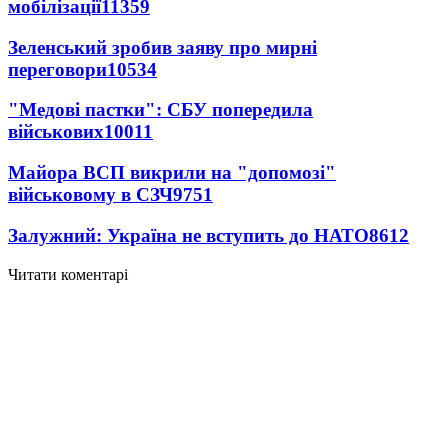
мобілізації
11359
Зеленський зробив заяву про мирні
переговори
10534
"Медові пастки": СБУ попередила
військових
10011
Майора ВСП викрили на "допомозі"
військовому в СЗЧ
9751
Залужний: Україна не вступить до НАТО
8612
Читати коментарі