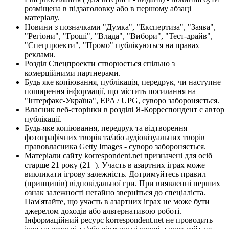
розміщена в підзаголовку або в першому абзаці
матеріалу.
Новини з позначками "Думка", "Експертиза", "Заява",
"Регіони", "Гроші", "Влада", "Вибори", "Тест-драйв",
"Спецпроекти", "Промо" публікуються на правах
реклами.
Розділ Спецпроекти створюється спільно з
комерційними партнерами.
Будь яке копіювання, публікація, передрук, чи наступне
поширення інформації, що містить посилання на
"Інтерфакс-Україна", EPA / UPG, суворо забороняється.
Власник веб-сторінки в розділі Я-Корреспондент є автор
публікації.
Будь-яке копіювання, передрук та відтворення
фотографічних творів та/або аудіовізуальних творів
правовласника Getty Images - суворо забороняється.
Матеріали сайту korrespondent.net призначені для осіб
старше 21 року (21+). Участь в азартних іграх може
викликати ігрову залежність. Дотримуйтесь правил
(принципів) відповідальної гри. При виявленні перших
ознак залежності негайно зверніться до спеціаліста.
Пам'ятайте, що участь в азартних іграх не може бути
джерелом доходів або альтернативою роботі.
Інформаційний ресурс korrespondent.net не проводить