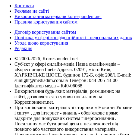
Контакти
Реклама на сайті
Використання матеріалів korrespondent.net
Правила користування сайтом
Договір користування сайтом
Політика у сфері конфіденційності і персональних даних
Угода щодо користування
Редакція
© 2000-2026, Korrespondent.net
Суб'єкт у сфері онлайн-медіа Назва онлайн-медіа –
«КореспонденТ.net» Адреса: 02091, місто Київ,
ХАРКІВСЬКЕ ШОСЕ, будинок 172-Б, офіс 208/1 E-mail:
sunlight@mediadim.com.ua
Телефон: 044-205-43-00
Ідентифікатор медіа – R40-06068
Використання будь-яких матеріалів, розміщених на
сайті, дозволяється за умови посилання на
Корреспондент.net.
При копіюванні матеріалів зі сторінки « Новини України
і світу» , для інтернет - видань - обов'язкове пряме
відкрите для пошукових систем гіперпосилання .
Посилання має бути розміщена в незалежності від
повного або часткового використання матеріалів.
Гіперпосилання ( для інтернет - видань) - повинна бути