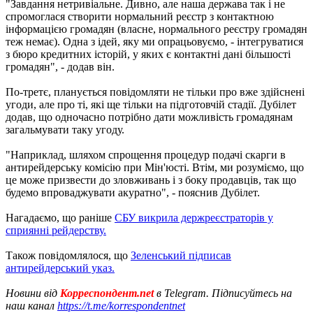
"Завдання нетривіальне. Дивно, але наша держава так і не
спромоглася створити нормальний реєстр з контактною
інформацією громадян (власне, нормального реєстру громадян
теж немає). Одна з ідей, яку ми опрацьовуємо, - інтегруватися
з бюро кредитних історій, у яких є контактні дані більшості
громадян", - додав він.
По-третє, планується повідомляти не тільки про вже здійснені
угоди, але про ті, які ще тільки на підготовчій стадії. Дубілет
додав, що одночасно потрібно дати можливість громадянам
загальмувати таку угоду.
"Наприклад, шляхом спрощення процедур подачі скарги в
антирейдерську комісію при Мін'юсті. Втім, ми розуміємо, що
це може призвести до зловживань і з боку продавців, так що
будемо впроваджувати акуратно", - пояснив Дубілет.
Нагадаємо, що раніше
СБУ викрила держреєстраторів у
сприянні рейдерству.
Також повідомлялося, що
Зеленський підписав
антирейдерський указ.
Новини від
Корреспондент.net
в Telegram. Підписуйтесь на
наш канал
https://t.me/korrespondentnet