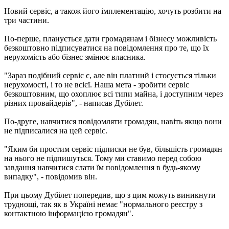
Новий сервіс, а також його імплементацію, хочуть розбити на
три частини.
По-перше, планується дати громадянам і бізнесу можливість
безкоштовно підписуватися на повідомлення про те, що їх
нерухомість або бізнес змінює власника.
"Зараз подібний сервіс є, але він платний і стосується тільки
нерухомості, і то не всієї. Наша мета - зробити сервіс
безкоштовним, що охоплює всі типи майна, і доступним через
різних провайдерів", - написав Дубілет.
По-друге, навчитися повідомляти громадян, навіть якщо вони
не підписалися на цей сервіс.
"Яким би простим сервіс підписки не був, більшість громадян
на нього не підпишуться. Тому ми ставимо перед собою
завдання навчитися слати їм повідомлення в будь-якому
випадку", - повідомив він.
При цьому Дубілет попередив, що з цим можуть виникнути
труднощі, так як в Україні немає "нормального реєстру з
контактною інформацією громадян".