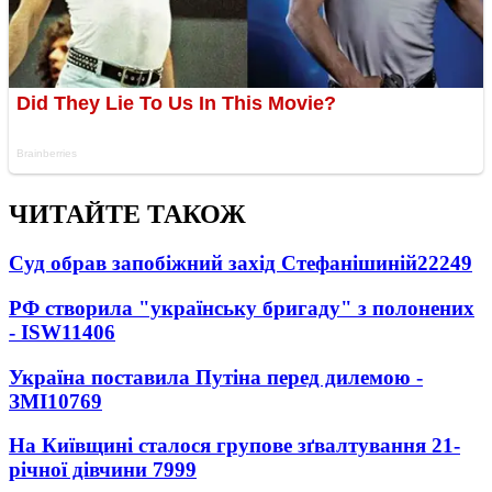
ЧИТАЙТЕ ТАКОЖ
Суд обрав запобіжний захід Стефанішиній
22249
РФ створила "українську бригаду" з полонених
- ISW
11406
Україна поставила Путіна перед дилемою -
ЗМІ
10769
На Київщині сталося групове зґвалтування 21-
річної дівчини
7999