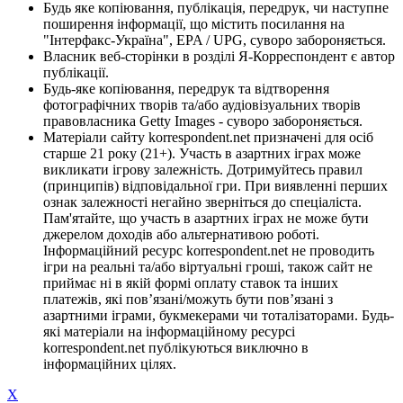
Будь яке копіювання, публікація, передрук, чи наступне
поширення інформації, що містить посилання на
"Інтерфакс-Україна", EPA / UPG, суворо забороняється.
Власник веб-сторінки в розділі Я-Корреспондент є автор
публікації.
Будь-яке копіювання, передрук та відтворення
фотографічних творів та/або аудіовізуальних творів
правовласника Getty Images - суворо забороняється.
Матеріали сайту korrespondent.net призначені для осіб
старше 21 року (21+). Участь в азартних іграх може
викликати ігрову залежність. Дотримуйтесь правил
(принципів) відповідальної гри. При виявленні перших
ознак залежності негайно зверніться до спеціаліста.
Пам'ятайте, що участь в азартних іграх не може бути
джерелом доходів або альтернативою роботі.
Інформаційний ресурс korrespondent.net не проводить
ігри на реальні та/або віртуальні гроші, також сайт не
приймає ні в якій формі оплату ставок та інших
платежів, які пов’язані/можуть бути пов’язані з
азартними іграми, букмекерами чи тоталізаторами. Будь-
які матеріали на інформаційному ресурсі
korrespondent.net публікуються виключно в
інформаційних цілях.
X