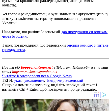
Буської та Бродівської райдержадміністрацій (Львівська
область).
Усі голови райадміністрацій були звільнені з аргументацією "у
зв'язку із закінченням терміну повноважень президента
України".
Нагадаємо, що раніше Зеленський
дав прочуханки силовикам
через бурштин
.
Також повідомлялося, що Зеленський
оновив комісію з питань
громадянства
.
Новини від
Корреспондент.net
в Telegram. Підписуйтесь на наш
канал
https://t.me/korrespondentnet
Читайте Korrespondent.net в Google News
ТЕГИ:
указ
,
увольнение
,
Владимир Зеленский
Якщо ви помітили помилку, виділіть необхідний текст і
натисніть Ctrl + Enter, щоб повідомити про це редакцію.