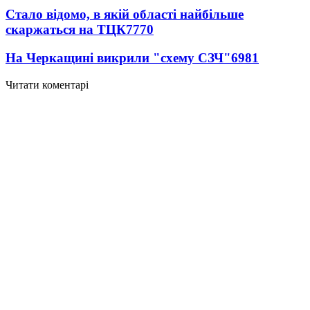
Стало відомо, в якій області найбільше
скаржаться на ТЦК
7770
На Черкащині викрили "схему СЗЧ"
6981
Читати коментарі