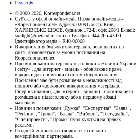
Редакція
© 2000-2026, Korrespondent.net
Суб'єкт у сфері онлайн-медіа Назва онлайн-медіа –
«КореспонденТ.net» Адреса: 02091, місто Київ,
ХАРКІВСЬКЕ ШОСЕ, будинок 172-Б, офіс 208/1 E-mail:
sunlight@mediadim.com.ua
Телефон: 044-205-43-00
Ідентифікатор медіа – R40-06068
Використання будь-яких матеріалів, розміщених на
сайті, дозволяється за умови посилання на
Корреспондент.net.
При копіюванні матеріалів зі сторінки « Новини України
і світу» , для інтернет - видань - обов'язкове пряме
відкрите для пошукових систем гіперпосилання .
Посилання має бути розміщена в незалежності від
повного або часткового використання матеріалів.
Гіперпосилання ( для інтернет - видань) - повинна бути
розміщена в підзаголовку або в першому абзаці
матеріалу.
Новини з позначками "Думка", "Експертиза", "Заява",
"Регіони", "Гроші", "Влада", "Вибори", "Тест-драйв",
"Спецпроекти", "Промо" публікуються на правах
реклами.
Розділ Спецпроекти створюється спільно з
комерційними партнерами.