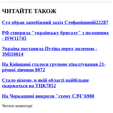
ЧИТАЙТЕ ТАКОЖ
Суд обрав запобіжний захід Стефанішиній
22287
РФ створила "українську бригаду" з полонених
- ISW
11745
Україна поставила Путіна перед дилемою -
ЗМІ
10814
На Київщині сталося групове зґвалтування 21-
річної дівчини
8072
Стало відомо, в якій області найбільше
скаржаться на ТЦК
7852
На Черкащині викрили "схему СЗЧ"
6988
Читати коментарі