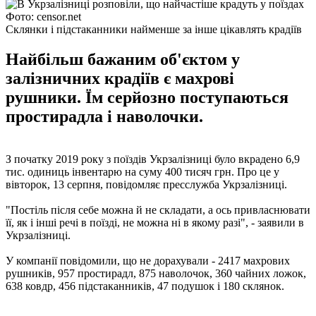
Фото: censor.net
Склянки і підстаканники найменше за інше цікавлять крадіїв
Найбільш бажаним об'єктом у
залізничних крадіїв є махрові
рушники. Їм серйозно поступаються
простирадла і наволочки.
З початку 2019 року з поїздів Укрзалізниці було вкрадено 6,9
тис. одиниць інвентарю на суму 400 тисяч грн. Про це у
вівторок, 13 серпня, повідомляє пресслужба Укрзалізниці.
"Постіль після себе можна й не складати, а ось привласнювати
її, як і інші речі в поїзді, не можна ні в якому разі", - заявили в
Укрзалізниці.
У компанії повідомили, що не дорахували - 2417 махрових
рушників, 957 простирадл, 875 наволочок, 360 чайних ложок,
638 ковдр, 456 підстаканників, 47 подушок і 180 склянок.