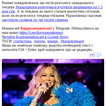
Раніше повідомлялося, що після розголосу скандального
тендера
Укрзалізниця передумала купувати вишиванки на 1,5
млн грн
. А за тиждень до цього сталася аналогічна ситуація,
коли після розголосу тендера очільник Укрзалізниці скасував
закупівлю склянок по дві тисячі гривень
.
Новини від
Корреспондент.net
у Telegram. Підписуйтесь на
наш канал
https://t.me/korrespondentnet
.
Читайте Korrespondent.net в Google News
ТЕГИ:
статистика
,
поезда
,
кражи
,
Укрзализныця
Якщо ви помітили помилку, виділіть необхідний текст і
натисніть Ctrl + Enter, щоб повідомити про це редакцію.