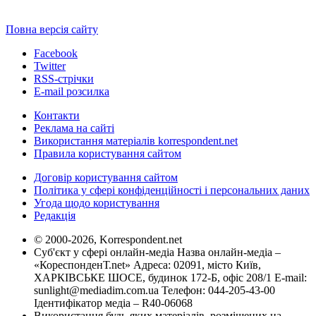
Повна версія сайту
Facebook
Twitter
RSS-стрічки
E-mail розсилка
Контакти
Реклама на сайті
Використання матеріалів korrespondent.net
Правила користування сайтом
Договір користування сайтом
Політика у сфері конфіденційності і персональних даних
Угода щодо користування
Редакція
© 2000-2026, Korrespondent.net
Суб'єкт у сфері онлайн-медіа Назва онлайн-медіа –
«КореспонденТ.net» Адреса: 02091, місто Київ,
ХАРКІВСЬКЕ ШОСЕ, будинок 172-Б, офіс 208/1 E-mail:
sunlight@mediadim.com.ua
Телефон: 044-205-43-00
Ідентифікатор медіа – R40-06068
Використання будь-яких матеріалів, розміщених на