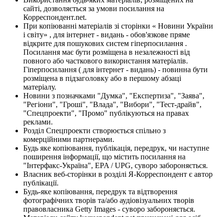
сайті, дозволяється за умови посилання на
Корреспондент.net.
При копіюванні матеріалів зі сторінки « Новини України
і світу» , для інтернет - видань - обов'язкове пряме
відкрите для пошукових систем гіперпосилання .
Посилання має бути розміщена в незалежності від
повного або часткового використання матеріалів.
Гіперпосилання ( для інтернет - видань) - повинна бути
розміщена в підзаголовку або в першому абзаці
матеріалу.
Новини з позначками "Думка", "Експертиза", "Заява",
"Регіони", "Гроші", "Влада", "Вибори", "Тест-драйв",
"Спецпроекти", "Промо" публікуються на правах
реклами.
Розділ Спецпроекти створюється спільно з
комерційними партнерами.
Будь яке копіювання, публікація, передрук, чи наступне
поширення інформації, що містить посилання на
"Інтерфакс-Україна", EPA / UPG, суворо забороняється.
Власник веб-сторінки в розділі Я-Корреспондент є автор
публікації.
Будь-яке копіювання, передрук та відтворення
фотографічних творів та/або аудіовізуальних творів
правовласника Getty Images - суворо забороняється.