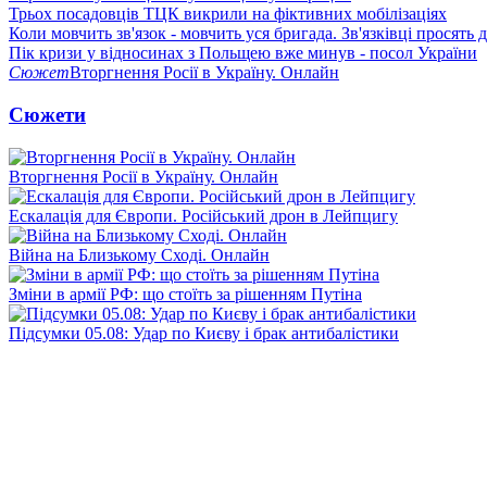
Трьох посадовців ТЦК викрили на фіктивних мобілізаціях
Коли мовчить зв'язок - мовчить уся бригада. Зв'язківці просять
Пік кризи у відносинах з Польщею вже минув - посол України
Сюжет
Вторгнення Росії в Україну. Онлайн
Сюжети
Вторгнення Росії в Україну. Онлайн
Ескалація для Європи. Російський дрон в Лейпцигу
Війна на Близькому Сході. Онлайн
Зміни в армії РФ: що стоїть за рішенням Путіна
Підсумки 05.08: Удар по Києву і брак антибалістики