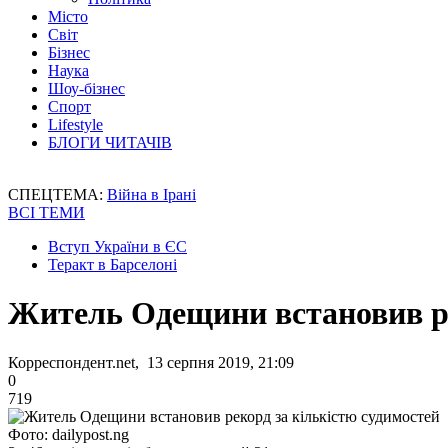
Місто
Світ
Бізнес
Наука
Шоу-бізнес
Спорт
Lifestyle
БЛОГИ ЧИТАЧІВ
СПЕЦТЕМА:
Війна в Ірані
ВСІ ТЕМИ
Вступ України в ЄС
Теракт в Барселоні
Житель Одещини встановив ре
Корреспондент.net, 13 серпня 2019, 21:09
0
719
Фото: dailypost.ng