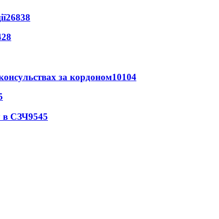
ії
26838
428
 консульствах за кордоном
10104
5
 в СЗЧ
9545