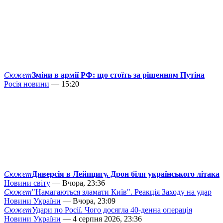
Сюжет
Зміни в армії РФ: що стоїть за рішенням Путіна
Росія новини
— 15:20
Сюжет
Диверсія в Лейпцигу. Дрон біля українського літака
Новини світу
— Вчора, 23:36
Сюжет
"Намагаються зламати Київ". Реакція Заходу на удар
Новини України
— Вчора, 23:09
Сюжет
Удари по Росії. Чого досягла 40-денна операція
Новини України
— 4 серпня 2026, 23:36