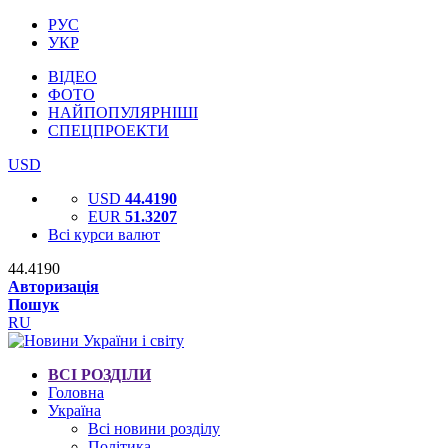
РУС
УКР
ВІДЕО
ФОТО
НАЙПОПУЛЯРНІШІ
СПЕЦПРОЕКТИ
USD
USD
44.4190
EUR
51.3207
Всі курси валют
44.4190
Авторизація
Пошук
RU
ВСІ РОЗДІЛИ
Головна
Україна
Всі новини розділу
Політика