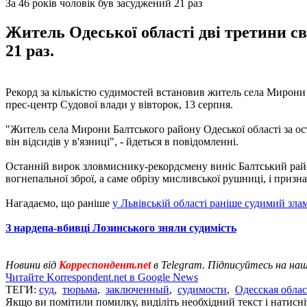
За 46 років чоловік був засуджений 21 раз
Житель Одеської області дві третини сво
21 раз.
Рекорд за кількістю судимостей встановив житель села Мирони Од
прес-центр Судової влади у вівторок, 13 серпня.
"Житель села Мирони Балтського району Одеської області за ост
він відсидів у в'язниці", - йдеться в повідомленні.
Останній вирок зловмиснику-рекордсмену виніс Балтський район
вогнепальної зброї, а саме обрізу мисливської рушниці, і призн
Нагадаємо, що раніше
у Львівській області раніше судимий злам
З нардепа-вбивці Лозинського зняли судимість
Новини від
Корреспондент.net
в Telegram. Підписуйтесь на на
Читайте Korrespondent.net в Google News
ТЕГИ:
суд
,
тюрьма
,
заключенный
,
судимости
,
Одесская облас
Якщо ви помітили помилку, виділіть необхідний текст і натисніт