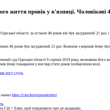
го життя провів у в'язниці. Чоловікові 
еської області: за останні 46 років він був засуджений 21 раз, і
анні 46 років був засуджений 21 раз. Кожним з вироків йому бул
ний суд Одеської області 9 серпня 2019 року, визнавши його вин
ачив йому покарання у вигляді п'яти років позбавлення волі.
ав ногу судді.
ш канал
https://t.me/korrespondentnet
ть
ь Ctrl + Enter, щоб повідомити про це редакцію.