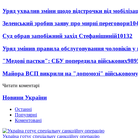
Уряд ухвалив зміни щодо відстрочки від мобілізац
Зеленський зробив заяву про мирні переговори
10
Суд обрав запобіжний захід Стефанішиній
10132
Уряд змінив правила обслуговування чоловіків у
"Медові пастки": СБУ попередила військових
989
Майора ВСП викрили на "допомозі" військовому
Читати коментарі
Новини України
Останні
Популярні
Коментовані
Україна готує спеціальну санкційну операцію