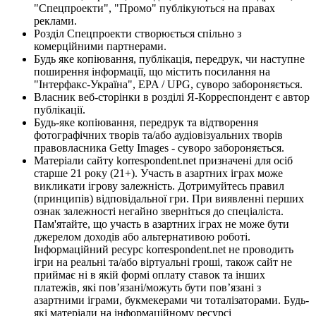
"Спецпроекти", "Промо" публікуються на правах
реклами.
Розділ Спецпроекти створюється спільно з
комерційними партнерами.
Будь яке копіювання, публікація, передрук, чи наступне
поширення інформації, що містить посилання на
"Інтерфакс-Україна", EPA / UPG, суворо забороняється.
Власник веб-сторінки в розділі Я-Корреспондент є автор
публікації.
Будь-яке копіювання, передрук та відтворення
фотографічних творів та/або аудіовізуальних творів
правовласника Getty Images - суворо забороняється.
Матеріали сайту korrespondent.net призначені для осіб
старше 21 року (21+). Участь в азартних іграх може
викликати ігрову залежність. Дотримуйтесь правил
(принципів) відповідальної гри. При виявленні перших
ознак залежності негайно зверніться до спеціаліста.
Пам'ятайте, що участь в азартних іграх не може бути
джерелом доходів або альтернативою роботі.
Інформаційний ресурс korrespondent.net не проводить
ігри на реальні та/або віртуальні гроші, також сайт не
приймає ні в якій формі оплату ставок та інших
платежів, які пов’язані/можуть бути пов’язані з
азартними іграми, букмекерами чи тоталізаторами. Будь-
які матеріали на інформаційному ресурсі