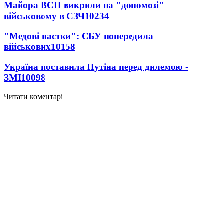
Майора ВСП викрили на "допомозі"
військовому в СЗЧ
10234
"Медові пастки": СБУ попередила
військових
10158
Україна поставила Путіна перед дилемою -
ЗМІ
10098
Читати коментарі