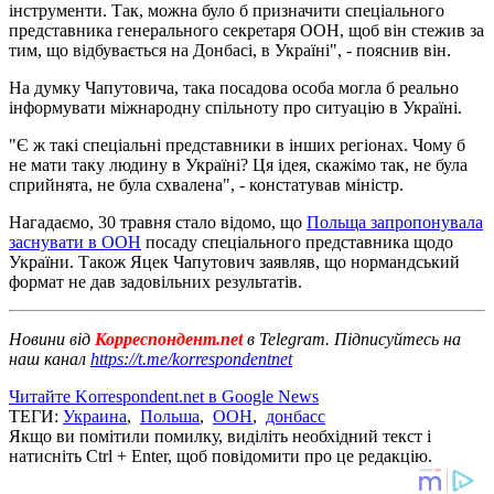
інструменти. Так, можна було б призначити спеціального
представника генерального секретаря ООН, щоб він стежив за
тим, що відбувається на Донбасі, в Україні", - пояснив він.
На думку Чапутовича, така посадова особа могла б реально
інформувати міжнародну спільноту про ситуацію в Україні.
"Є ж такі спеціальні представники в інших регіонах. Чому б
не мати таку людину в Україні? Ця ідея, скажімо так, не була
сприйнята, не була схвалена", - констатував міністр.
Нагадаємо, 30 травня стало відомо, що
Польща запропонувала
заснувати в ООН
посаду спеціального представника щодо
України. Також Яцек Чапутович заявляв, що нормандський
формат не дав задовільних результатів.
Новини від
Корреспондент.net
в Telegram. Підписуйтесь на
наш канал
https://t.me/korrespondentnet
Читайте Korrespondent.net в Google News
ТЕГИ:
Украина
,
Польша
,
ООН
,
донбасс
Якщо ви помітили помилку, виділіть необхідний текст і
натисніть Ctrl + Enter, щоб повідомити про це редакцію.