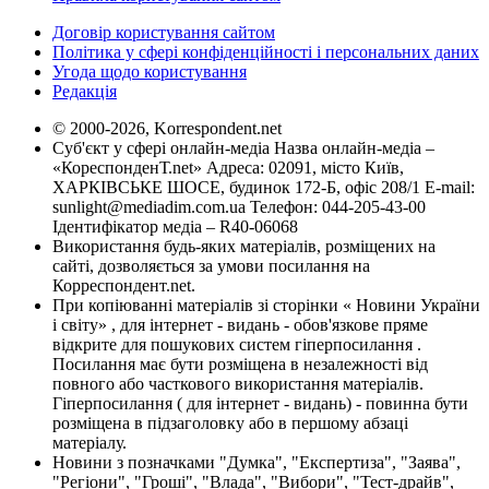
Договір користування сайтом
Політика у сфері конфіденційності і персональних даних
Угода щодо користування
Редакція
© 2000-2026, Korrespondent.net
Суб'єкт у сфері онлайн-медіа Назва онлайн-медіа –
«КореспонденТ.net» Адреса: 02091, місто Київ,
ХАРКІВСЬКЕ ШОСЕ, будинок 172-Б, офіс 208/1 E-mail:
sunlight@mediadim.com.ua
Телефон: 044-205-43-00
Ідентифікатор медіа – R40-06068
Використання будь-яких матеріалів, розміщених на
сайті, дозволяється за умови посилання на
Корреспондент.net.
При копіюванні матеріалів зі сторінки « Новини України
і світу» , для інтернет - видань - обов'язкове пряме
відкрите для пошукових систем гіперпосилання .
Посилання має бути розміщена в незалежності від
повного або часткового використання матеріалів.
Гіперпосилання ( для інтернет - видань) - повинна бути
розміщена в підзаголовку або в першому абзаці
матеріалу.
Новини з позначками "Думка", "Експертиза", "Заява",
"Регіони", "Гроші", "Влада", "Вибори", "Тест-драйв",