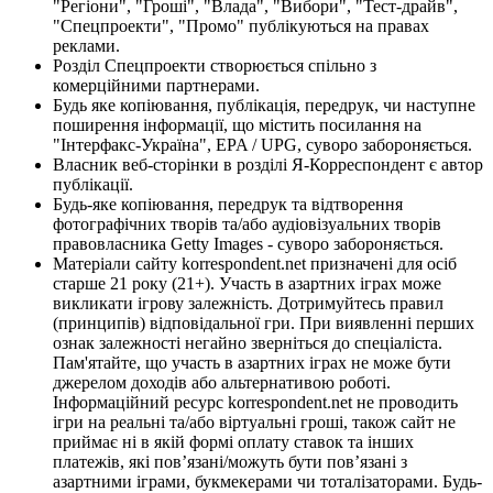
"Регіони", "Гроші", "Влада", "Вибори", "Тест-драйв",
"Спецпроекти", "Промо" публікуються на правах
реклами.
Розділ Спецпроекти створюється спільно з
комерційними партнерами.
Будь яке копіювання, публікація, передрук, чи наступне
поширення інформації, що містить посилання на
"Інтерфакс-Україна", EPA / UPG, суворо забороняється.
Власник веб-сторінки в розділі Я-Корреспондент є автор
публікації.
Будь-яке копіювання, передрук та відтворення
фотографічних творів та/або аудіовізуальних творів
правовласника Getty Images - суворо забороняється.
Матеріали сайту korrespondent.net призначені для осіб
старше 21 року (21+). Участь в азартних іграх може
викликати ігрову залежність. Дотримуйтесь правил
(принципів) відповідальної гри. При виявленні перших
ознак залежності негайно зверніться до спеціаліста.
Пам'ятайте, що участь в азартних іграх не може бути
джерелом доходів або альтернативою роботі.
Інформаційний ресурс korrespondent.net не проводить
ігри на реальні та/або віртуальні гроші, також сайт не
приймає ні в якій формі оплату ставок та інших
платежів, які пов’язані/можуть бути пов’язані з
азартними іграми, букмекерами чи тоталізаторами. Будь-