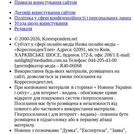
Правила користування сайтом
Договір користування сайтом
Політика у сфері конфіденційності і персональних даних
Угода щодо користування
Редакція
© 2000-2026, Korrespondent.net
Суб'єкт у сфері онлайн-медіа Назва онлайн-медіа –
«КореспонденТ.net» Адреса: 02091, місто Київ,
ХАРКІВСЬКЕ ШОСЕ, будинок 172-Б, офіс 208/1 E-mail:
sunlight@mediadim.com.ua
Телефон: 044-205-43-00
Ідентифікатор медіа – R40-06068
Використання будь-яких матеріалів, розміщених на
сайті, дозволяється за умови посилання на
Корреспондент.net.
При копіюванні матеріалів зі сторінки « Новини України
і світу» , для інтернет - видань - обов'язкове пряме
відкрите для пошукових систем гіперпосилання .
Посилання має бути розміщена в незалежності від
повного або часткового використання матеріалів.
Гіперпосилання ( для інтернет - видань) - повинна бути
розміщена в підзаголовку або в першому абзаці
матеріалу.
Новини з позначками "Думка", "Експертиза", "Заява",