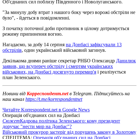
Об'єднаних сил поблизу Південного і Новолуганського.
"За минулу добу втрат з нашого боку через ворожі обстріли не
було", - йдеться в повідомленні.
З початку поточної доби противник в цілому дотримується
режиму припинення вогню.
Нагадаємо, за добу 14 серпня
на Донбасі зафіксували 13
обстрілів
, один український військовий загинув.
Декількома днями раніше секретар РНБО Олександр
Данилюк
заявив, що всупереч обстрілу і смертям українських
військових, на Донбасі досягнуто перемир'я
і реалізується
план Зеленського.
Новини від
Корреспондент.net
в Telegram. Підписуйтесь на
наш канал
https://t.me/korrespondentnet
Читайте Korrespondent.net в Google News
Операція об'єднаних сил на Донбасі
Сюжет
Кадрова політика Зеленського: кому президент
доручає "нести мир на Донбас"?
Військовий прокурор застеріг від порушень закону в Золотому
СПЕЦТЕМА:
Операція об'єднаних сил на Донбасі