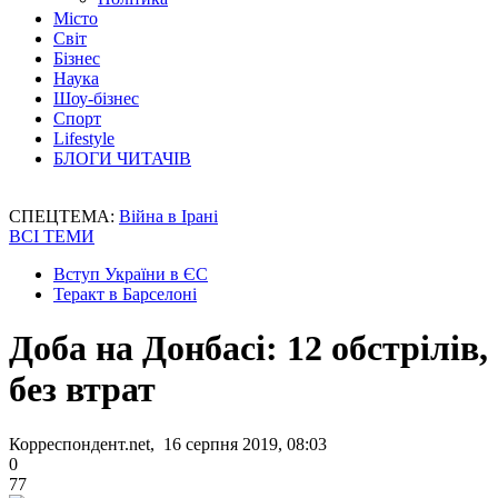
Місто
Світ
Бізнес
Наука
Шоу-бізнес
Спорт
Lifestyle
БЛОГИ ЧИТАЧІВ
СПЕЦТЕМА:
Війна в Ірані
ВСІ ТЕМИ
Вступ України в ЄС
Теракт в Барселоні
Доба на Донбасі: 12 обстрілів,
без втрат
Корреспондент.net, 16 серпня 2019, 08:03
0
77