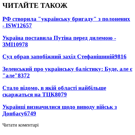
ЧИТАЙТЕ ТАКОЖ
РФ створила "українську бригаду" з полонених
- ISW
12657
Україна поставила Путіна перед дилемою -
ЗМІ
10978
Суд обрав запобіжний захід Стефанішиній
9816
Зеленський про українську балістику: Буде, але є
"але"
8372
Стало відомо, в якій області найбільше
скаржаться на ТЦК
8079
Українці визначилися щодо виводу військ з
Донбасу
6749
Читати коментарі