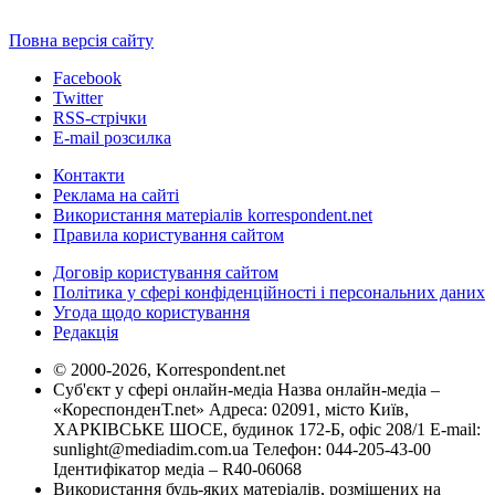
Повна версія сайту
Facebook
Twitter
RSS-стрічки
E-mail розсилка
Контакти
Реклама на сайті
Використання матеріалів korrespondent.net
Правила користування сайтом
Договір користування сайтом
Політика у сфері конфіденційності і персональних даних
Угода щодо користування
Редакція
© 2000-2026, Korrespondent.net
Суб'єкт у сфері онлайн-медіа Назва онлайн-медіа –
«КореспонденТ.net» Адреса: 02091, місто Київ,
ХАРКІВСЬКЕ ШОСЕ, будинок 172-Б, офіс 208/1 E-mail:
sunlight@mediadim.com.ua
Телефон: 044-205-43-00
Ідентифікатор медіа – R40-06068
Використання будь-яких матеріалів, розміщених на