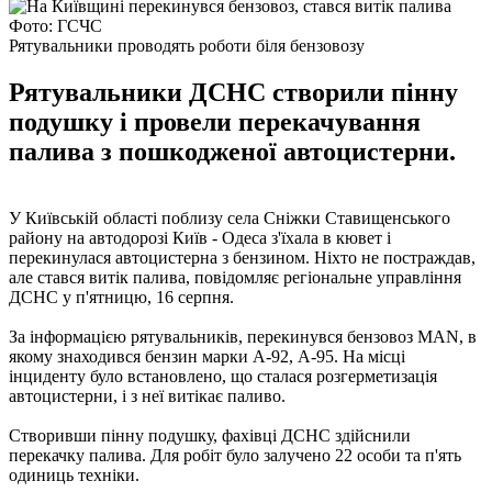
Фото: ГСЧС
Рятувальники проводять роботи біля бензовозу
Рятувальники ДСНС створили пінну
подушку і провели перекачування
палива з пошкодженої автоцистерни.
У Київській області поблизу села Сніжки Ставищенського
району на автодорозі Київ - Одеса з'їхала в кювет і
перекинулася автоцистерна з бензином. Ніхто не постраждав,
але стався витік палива, повідомляє регіональне управління
ДСНС у п'ятницю, 16 серпня.
За інформацією рятувальників, перекинувся бензовоз MAN, в
якому знаходився бензин марки А-92, А-95. На місці
інциденту було встановлено, що сталася розгерметизація
автоцистерни, і з неї витікає паливо.
Створивши пінну подушку, фахівці ДСНС здійснили
перекачку палива. Для робіт було залучено 22 особи та п'ять
одиниць техніки.