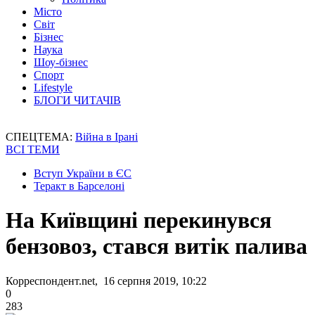
Місто
Світ
Бізнес
Наука
Шоу-бізнес
Спорт
Lifestyle
БЛОГИ ЧИТАЧІВ
СПЕЦТЕМА:
Війна в Ірані
ВСІ ТЕМИ
Вступ України в ЄС
Теракт в Барселоні
На Київщині перекинувся
бензовоз, стався витік палива
Корреспондент.net, 16 серпня 2019, 10:22
0
283