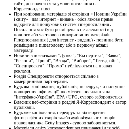
сайті, дозволяється за умови посилання на
Корреспондент.net.
При копіюванні матеріалів зі сторінки « Новини України
і світу» , для інтернет - видань - обов'язкове пряме
відкрите для пошукових систем гіперпосилання .
Посилання має бути розміщена в незалежності від
повного або часткового використання матеріалів.
Гіперпосилання ( для інтернет - видань) - повинна бути
розміщена в підзаголовку або в першому абзаці
матеріалу.
Новини з позначками "Думка", "Експертиза", "Заява",
"Регіони", "Гроші", "Влада", "Вибори", "Тест-драйв",
"Спецпроекти", "Промо" публікуються на правах
реклами.
Розділ Спецпроекти створюється спільно з
комерційними партнерами.
Будь яке копіювання, публікація, передрук, чи наступне
поширення інформації, що містить посилання на
"Інтерфакс-Україна", EPA / UPG, суворо забороняється.
Власник веб-сторінки в розділі Я-Корреспондент є автор
публікації.
Будь-яке копіювання, передрук та відтворення
фотографічних творів та/або аудіовізуальних творів
правовласника Getty Images - суворо забороняється.
Матеріали сайту korrespondent.net призначені для осіб