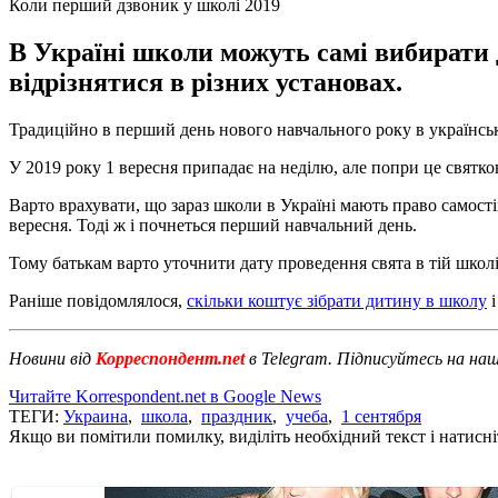
Коли перший дзвоник у школі 2019
В Україні школи можуть самі вибирати 
відрізнятися в різних установах.
Традиційно в перший день нового навчального року в українськи
У 2019 року 1 вересня припадає на неділю, але попри це святков
Варто врахувати, що зараз школи в Україні мають право самост
вересня. Тоді ж і почнеться перший навчальний день.
Тому батькам варто уточнити дату проведення свята в тій школі,
Раніше повідомлялося,
скільки коштує зібрати дитину в школу
і
Новини від
Корреспондент.net
в Telegram. Підписуйтесь на на
Читайте Korrespondent.net в Google News
ТЕГИ:
Украина
,
школа
,
праздник
,
учеба
,
1 сентября
Якщо ви помітили помилку, виділіть необхідний текст і натисніт