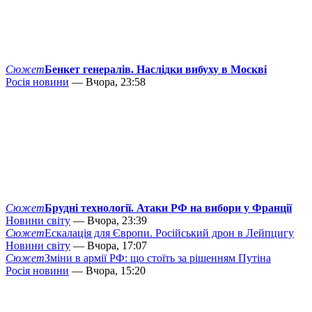
Сюжет
Бенкет генералів. Наслідки вибуху в Москві
Росія новини
— Вчора, 23:58
Сюжет
Брудні технології. Атаки РФ на вибори у Франції
Новини світу
— Вчора, 23:39
Сюжет
Ескалація для Європи. Російський дрон в Лейпцигу
Новини світу
— Вчора, 17:07
Сюжет
Зміни в армії РФ: що стоїть за рішенням Путіна
Росія новини
— Вчора, 15:20