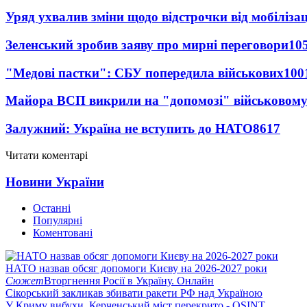
Уряд ухвалив зміни щодо відстрочки від мобілізац
Зеленський зробив заяву про мирні переговори
10
"Медові пастки": СБУ попередила військових
100
Майора ВСП викрили на "допомозі" військовому
Залужний: Україна не вступить до НАТО
8617
Читати коментарі
Новини України
Останні
Популярні
Коментовані
НАТО назвав обсяг допомоги Києву на 2026-2027 роки
Сюжет
Вторгнення Росії в Україну. Онлайн
Сікорський закликав збивати ракети РФ над Україною
У Криму вибухи, Керченський міст перекрито - OSINT