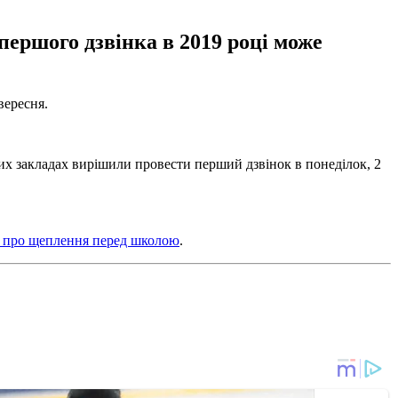
першого дзвінка в 2019 році може
вересня.
них закладах вирішили провести перший дзвінок в понеділок, 2
 про щеплення перед школою
.