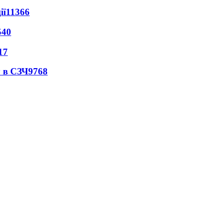
ії
11366
540
17
 в СЗЧ
9768