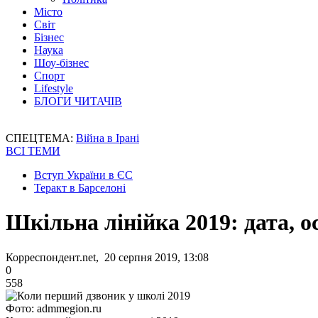
Місто
Світ
Бізнес
Наука
Шоу-бізнес
Спорт
Lifestyle
БЛОГИ ЧИТАЧІВ
СПЕЦТЕМА:
Війна в Ірані
ВСІ ТЕМИ
Вступ України в ЄС
Теракт в Барселоні
Шкільна лінійка 2019: дата, о
Корреспондент.net, 20 серпня 2019, 13:08
0
558
Фото: admmegion.ru