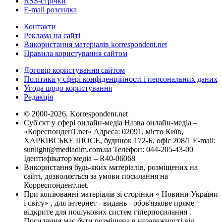
RSS-стрічки
E-mail розсилка
Контакти
Реклама на сайті
Використання матеріалів korrespondent.net
Правила користування сайтом
Договір користування сайтом
Політика у сфері конфіденційності і персональних даних
Угода щодо користування
Редакція
© 2000-2026, Korrespondent.net
Суб'єкт у сфері онлайн-медіа Назва онлайн-медіа –
«КореспонденТ.net» Адреса: 02091, місто Київ,
ХАРКІВСЬКЕ ШОСЕ, будинок 172-Б, офіс 208/1 E-mail:
sunlight@mediadim.com.ua
Телефон: 044-205-43-00
Ідентифікатор медіа – R40-06068
Використання будь-яких матеріалів, розміщених на
сайті, дозволяється за умови посилання на
Корреспондент.net.
При копіюванні матеріалів зі сторінки « Новини України
і світу» , для інтернет - видань - обов'язкове пряме
відкрите для пошукових систем гіперпосилання .
Посилання має бути розміщена в незалежності від