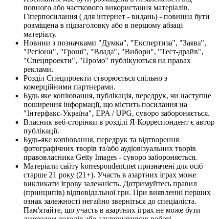
повного або часткового використання матеріалів.
Гіперпосилання ( для інтернет - видань) - повинна бути
розміщена в підзаголовку або в першому абзаці
матеріалу.
Новини з позначками "Думка", "Експертиза", "Заява",
"Регіони", "Гроші", "Влада", "Вибори", "Тест-драйв",
"Спецпроекти", "Промо" публікуються на правах
реклами.
Розділ Спецпроекти створюється спільно з
комерційними партнерами.
Будь яке копіювання, публікація, передрук, чи наступне
поширення інформації, що містить посилання на
"Інтерфакс-Україна", EPA / UPG, суворо забороняється.
Власник веб-сторінки в розділі Я-Корреспондент є автор
публікації.
Будь-яке копіювання, передрук та відтворення
фотографічних творів та/або аудіовізуальних творів
правовласника Getty Images - суворо забороняється.
Матеріали сайту korrespondent.net призначені для осіб
старше 21 року (21+). Участь в азартних іграх може
викликати ігрову залежність. Дотримуйтесь правил
(принципів) відповідальної гри. При виявленні перших
ознак залежності негайно зверніться до спеціаліста.
Пам'ятайте, що участь в азартних іграх не може бути
джерелом доходів або альтернативою роботі.