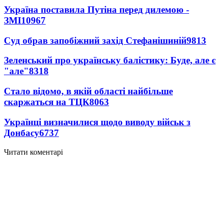
Україна поставила Путіна перед дилемою -
ЗМІ
10967
Суд обрав запобіжний захід Стефанішиній
9813
Зеленський про українську балістику: Буде, але є
"але"
8318
Стало відомо, в якій області найбільше
скаржаться на ТЦК
8063
Українці визначилися щодо виводу військ з
Донбасу
6737
Читати коментарі