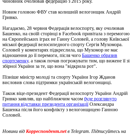
чиновник очолював федерацію з 2015 року.
Новим головою ФВУ став колишній велогонщик Андрій
Гривко.
Нагадаємо, 28 червня Федерація велоспорту, яку очолював
Башенко, на своїй сторінці в Facebook привітала з перемогою
на Європейських іграх не Ганну Соловей, а голову Київської
міської федерації велосипедного спорту Сергія Мухомора.
Соловей у коментарях підкреслила, що Мухомор не має
відношення до її перемоги, після чого
Башенко образив
спортсменку
, а також почав погрожувати тим, що вижене її зі
збірної України за те, що вона "відкрила рот".
Пізніше міністр молоді та спорту України Ігор Жданов
висловив слова підтримки українській велогонщиці.
Також віце-президент Федерації велоспорту України Андрій
Гривко заявляв, що найближчим часом
буде розглянуто
питання відставки президента організації
Олександра
Башенка після його конфлікту з велогонщицею Ганною
Соловей.
Новини від
Корреспондент.net
в Telegra
m. Підписуйтесь на