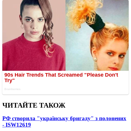
ЧИТАЙТЕ ТАКОЖ
РФ створила "українську бригаду" з полонених
- ISW
12619