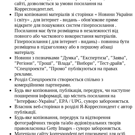
сайті, дозволяється за умови посилання на
Корреспондент.net.
При копіюванні матеріалів зі сторінки « Новини України
і світу» , для інтернет - видань - обов'язкове пряме
відкрите для пошукових систем гіперпосилання .
Посилання має бути розміщена в незалежності від
повного або часткового використання матеріалів.
Гіперпосилання ( для інтернет - видань) - повинна бути
розміщена в підзаголовку або в першому абзаці
матеріалу.
Новини з позначками "Думка", "Експертиза", "Заява",
"Регіони", "Гроші", "Влада", "Вибори", "Тест-драйв",
"Спецпроекти", "Промо" публікуються на правах
реклами.
Розділ Спецпроекти створюється спільно з
комерційними партнерами.
Будь яке копіювання, публікація, передрук, чи наступне
поширення інформації, що містить посилання на
"Інтерфакс-Україна", EPA / UPG, суворо забороняється.
Власник веб-сторінки в розділі Я-Корреспондент є автор
публікації.
Будь-яке копіювання, передрук та відтворення
фотографічних творів та/або аудіовізуальних творів
правовласника Getty Images - суворо забороняється.
Матеріали сайту korrespondent.net призначені для осіб