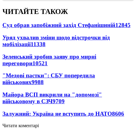
ЧИТАЙТЕ ТАКОЖ
Суд обрав запобіжний захід Стефанішиній
12845
Уряд ухвалив зміни щодо відстрочки від
мобілізації
11338
Зеленський зробив заяву про мирні
переговори
10521
"Медові пастки": СБУ попередила
військових
9988
Майора ВСП викрили на "допомозі"
військовому в СЗЧ
9709
Залужний: Україна не вступить до НАТО
8606
Читати коментарі