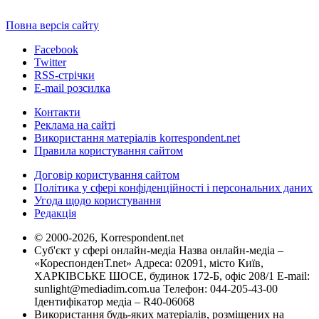
Повна версія сайту
Facebook
Twitter
RSS-стрічки
E-mail розсилка
Контакти
Реклама на сайті
Використання матеріалів korrespondent.net
Правила користування сайтом
Договір користування сайтом
Політика у сфері конфіденційності і персональних даних
Угода щодо користування
Редакція
© 2000-2026, Korrespondent.net
Суб'єкт у сфері онлайн-медіа Назва онлайн-медіа –
«КореспонденТ.net» Адреса: 02091, місто Київ,
ХАРКІВСЬКЕ ШОСЕ, будинок 172-Б, офіс 208/1 E-mail:
sunlight@mediadim.com.ua
Телефон: 044-205-43-00
Ідентифікатор медіа – R40-06068
Використання будь-яких матеріалів, розміщених на