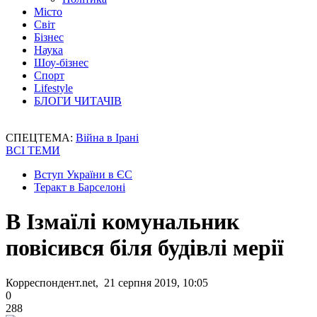
Місто
Світ
Бізнес
Наука
Шоу-бізнес
Спорт
Lifestyle
БЛОГИ ЧИТАЧІВ
СПЕЦТЕМА:
Війна в Ірані
ВСІ ТЕМИ
Вступ України в ЄС
Теракт в Барселоні
В Ізмаїлі комунальник
повісився біля будівлі мерії
Корреспондент.net, 21 серпня 2019, 10:05
0
288