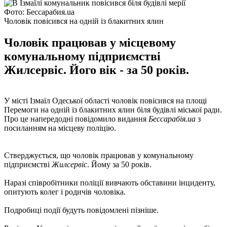
Фото: Бессарабия.ua
Чоловік повісився на одній із блакитних ялин
Чоловік працював у місцевому
комунальному підприємстві
Жилсервіс. Його вік - за 50 років.
У місті Ізмаїл Одеської області чоловік повісився на площі
Перемоги на одній із блакитних ялин біля будівлі міської ради.
Про це напередодні повідомило видання
Бессарабія.ua
з
посиланням на місцеву поліцію.
Стверджується, що чоловік працював у комунальному
підприємстві
Жилсервіс
. Йому за 50 років.
Наразі співробітники поліції вивчають обставини інциденту,
опитують колег і родичів чоловіка.
Подробиці події будуть повідомлені пізніше.