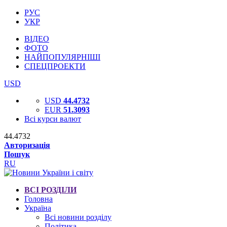
РУС
УКР
ВІДЕО
ФОТО
НАЙПОПУЛЯРНІШІ
СПЕЦПРОЕКТИ
USD
USD
44.4732
EUR
51.3093
Всі курси валют
44.4732
Авторизація
Пошук
RU
ВСІ РОЗДІЛИ
Головна
Україна
Всі новини розділу
Політика