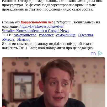
Раніше в Ужгороді помер чоловік, який скоїв самопідпал біля
прокуратури. За фактом події зареєстровано кримінальне
провадження за статтею про доведення до самогубства.
Новини від
Корреспондент.net
в Telegram. Підписуйтесь на
наш канал
https://t.me/korrespondentnet
Читайте Korrespondent.net в Google News
ТЕГИ:
самоубийство
,
горсовет
,
самоубийца
,
Одесская
область
,
Измаил
Якщо ви помітили помилку, виділіть необхідний текст і
натисніть Ctrl + Enter, щоб повідомити про це редакцію.