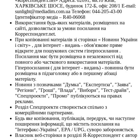
«КореспонденТ.net» Адреса: 02091, місто Київ,
ХАРКІВСЬКЕ ШОСЕ, будинок 172-Б, офіс 208/1 E-mail:
sunlight@mediadim.com.ua
Телефон: 044-205-43-00
Ідентифікатор медіа – R40-06068
Використання будь-яких матеріалів, розміщених на
сайті, дозволяється за умови посилання на
Корреспондент.net.
При копіюванні матеріалів зі сторінки « Новини України
і світу» , для інтернет - видань - обов'язкове пряме
відкрите для пошукових систем гіперпосилання .
Посилання має бути розміщена в незалежності від
повного або часткового використання матеріалів.
Гіперпосилання ( для інтернет - видань) - повинна бути
розміщена в підзаголовку або в першому абзаці
матеріалу.
Новини з позначками "Думка", "Експертиза", "Заява",
"Регіони", "Гроші", "Влада", "Вибори", "Тест-драйв",
"Спецпроекти", "Промо" публікуються на правах
реклами.
Розділ Спецпроекти створюється спільно з
комерційними партнерами.
Будь яке копіювання, публікація, передрук, чи наступне
поширення інформації, що містить посилання на
"Інтерфакс-Україна", EPA / UPG, суворо забороняється.
Власник веб-сторінки в розділі Я-Корреспондент є автор