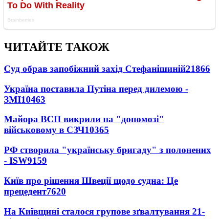
ЧИТАЙТЕ ТАКОЖ
Суд обрав запобіжний захід Стефанішиній
21866
Україна поставила Путіна перед дилемою -
ЗМІ
10463
Майора ВСП викрили на "допомозі"
військовому в СЗЧ
10365
РФ створила "українську бригаду" з полонених
- ISW
9159
Київ про рішення Швеції щодо судна: Це
прецедент
7620
На Київщині сталося групове зґвалтування 21-