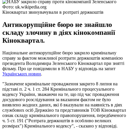
Фото: uk.wikipedia.org
Кіноквартал звинувачували в розтраті держкоштів
Антикорупційне бюро не знайшло
складу злочину в діях кінокомпанії
Кіноквартал.
Національне антикорупційне бюро закрило кримінальну
справу за фактом можливої ​​розтрати держкоштів компанією
президента Володимира Зеленського Кіноквартал при знятті
фільму. Про це повідомили в НАБУ у відповідь на запит
Українських новин
.
"Зазначене кримінальне провадження закрито 8 липня на
підставі п. 2 ч. 1 ст. 284 Кримінального процесуального
кодексу України, зважаючи на те, що під час провадження
досудового розслідування за вказаним фактом не було
виявлено жодних даних, які б вказували на наявність в діях
службових осіб Держкіно та представників ТОВ Кіноквартал
ознак складу кримінального правопорушення, передбаченого
ч. 5 ст. 191 ("Розтрата держкоштів в особливо великих
розмірах") Кримінального кодексу", - сказано у відповіді.