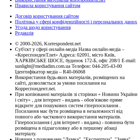
Правила користування сайтом
Договір користування сайтом
Політика у сфері конфіденційності і персональних даних
Угода щодо користування
Редакція
© 2000-2026, Korrespondent.net
Суб'єкт у сфері онлайн-медіа Назва онлайн-медіа –
«КореспонденТ.net» Адреса: 02091, місто Київ,
ХАРКІВСЬКЕ ШОСЕ, будинок 172-Б, офіс 208/1 E-mail:
sunlight@mediadim.com.ua
Телефон: 044-205-43-00
Ідентифікатор медіа – R40-06068
Використання будь-яких матеріалів, розміщених на
сайті, дозволяється за умови посилання на
Корреспондент.net.
При копіюванні матеріалів зі сторінки « Новини України
і світу» , для інтернет - видань - обов'язкове пряме
відкрите для пошукових систем гіперпосилання .
Посилання має бути розміщена в незалежності від
повного або часткового використання матеріалів.
Гіперпосилання ( для інтернет - видань) - повинна бути
розміщена в підзаголовку або в першому абзаці
матеріалу.
Новини з позначками "Думка", "Експертиза", "Заява",