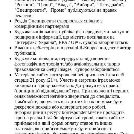
"Регіони", "Гроші", "Влада", "Вибори", "Тест-драйв",
"Спецпроекти", "Промо" публікуються на правах
реклами.
Розділ Спецпроекти створюється спільно з
комерційними партнерами.
Будь яке копіювання, публікація, передрук, чи наступне
поширення інформації, що містить посилання на
"Інтерфакс-Україна", EPA / UPG, суворо забороняється.
Власник веб-сторінки в розділі Я-Корреспондент є автор
публікації.
Будь-яке копіювання, передрук та відтворення
фотографічних творів та/або аудіовізуальних творів
правовласника Getty Images - суворо забороняється.
Матеріали сайту korrespondent.net призначені для осіб
старше 21 року (21+). Участь в азартних іграх може
викликати ігрову залежність. Дотримуйтесь правил
(принципів) відповідальної гри. При виявленні перших
ознак залежності негайно зверніться до спеціаліста.
Пам'ятайте, що участь в азартних іграх не може бути
джерелом доходів або альтернативою роботі.
Інформаційний ресурс korrespondent.net не проводить
ігри на реальні та/або віртуальні гроші, також сайт не
приймає ні в якій формі оплату ставок та інших
платежів, які пов’язані/можуть бути пов’язані з
азартними іграми, букмекерами чи тоталізаторами. Будь-