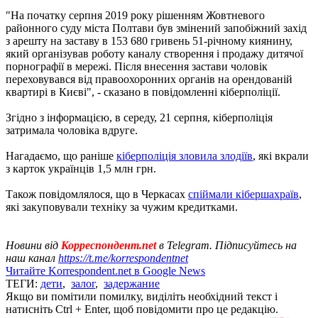
"На початку серпня 2019 року рішенням Жовтневого
районного суду міста Полтави був змінений запобіжний захід
з арешту на заставу в 153 680 гривень 51-річному киянину,
який організував роботу каналу створення і продажу дитячої
порнографії в мережі. Після внесення застави чоловік
переховувався від правоохоронних органів на орендованій
квартирі в Києві", - сказано в повідомленні кіберполіції.
Згідно з інформацією, в середу, 21 серпня, кіберполіція
затримала чоловіка вдруге.
Нагадаємо, що раніше
кіберполіція зловила злодіїв
, які вкрали
з карток українців 1,5 млн грн.
Також повідомлялося, що в Черкасах
спіймали кібершахраїв
,
які закуповували техніку за чужим кредитками.
Новини від
Корреспондент.net
в Telegram. Підписуйтесь на
наш канал
https://t.me/korrespondentnet
Читайте Korrespondent.net в Google News
ТЕГИ:
дети
,
залог
,
задержание
Якщо ви помітили помилку, виділіть необхідний текст і
натисніть Ctrl + Enter, щоб повідомити про це редакцію.