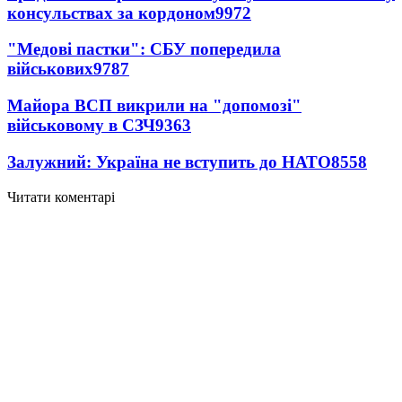
консульствах за кордоном
9972
"Медові пастки": СБУ попередила
військових
9787
Майора ВСП викрили на "допомозі"
військовому в СЗЧ
9363
Залужний: Україна не вступить до НАТО
8558
Читати коментарі