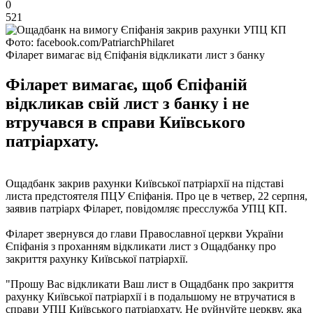
0
521
Фото: facebook.com/PatriarchPhilaret
Філарет вимагає від Єпіфанія відкликати лист з банку
Філарет вимагає, щоб Єпіфаній
відкликав свій лист з банку і не
втручався в справи Київського
патріархату.
Ощадбанк закрив рахунки Київської патріархії на підставі
листа предстоятеля ПЦУ Єпіфанія. Про це в четвер, 22 серпня,
заявив патріарх Філарет, повідомляє пресслужба УПЦ КП.
Філарет звернувся до глави Православної церкви України
Єпіфанія з проханням відкликати лист з Ощадбанку про
закриття рахунку Київської патріархії.
"Прошу Вас відкликати Ваш лист в Ощадбанк про закриття
рахунку Київської патріархії і в подальшому не втручатися в
справи УПЦ Київського патріархату. Не руйнуйте церкву, яка