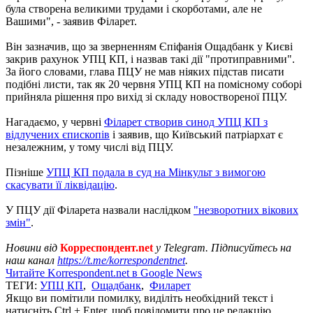
була створена великими трудами і скорботами, але не
Вашими", - заявив Філарет.
Він зазначив, що за зверненням Єпіфанія Ощадбанк у Києві
закрив рахунок УПЦ КП, і назвав такі дії "протиправними".
За його словами, глава ПЦУ не мав ніяких підстав писати
подібні листи, так як 20 червня УПЦ КП на помісному соборі
прийняла рішення про вихід зі складу новоствореної ПЦУ.
Нагадаємо, у червні
Філарет створив синод УПЦ КП з
відлучених єпископів
і заявив, що Київський патріархат є
незалежним, у тому числі від ПЦУ.
Пізніше
УПЦ КП подала в суд на Мінкульт з вимогою
скасувати її ліквідацію
.
У ПЦУ дії Філарета назвали наслідком
"незворотних вікових
змін"
.
Новини від
Корреспондент.net
у Telegram. Підписуйтесь на
наш канал
https://t.me/korrespondentnet
.
Читайте Korrespondent.net в Google News
ТЕГИ:
УПЦ КП
,
Ощадбанк
,
Филарет
Якщо ви помітили помилку, виділіть необхідний текст і
натисніть Ctrl + Enter, щоб повідомити про це редакцію.