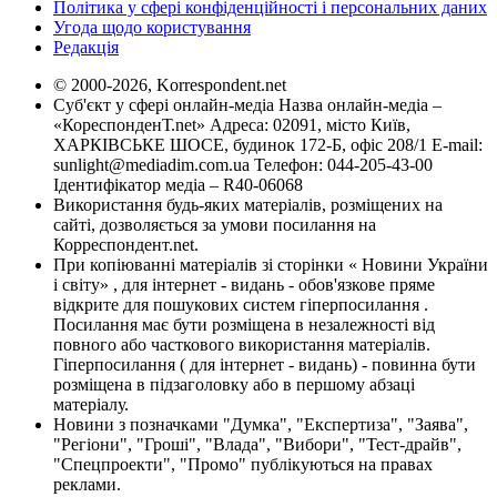
Політика у сфері конфіденційності і персональних даних
Угода щодо користування
Редакція
© 2000-2026, Korrespondent.net
Суб'єкт у сфері онлайн-медіа Назва онлайн-медіа –
«КореспонденТ.net» Адреса: 02091, місто Київ,
ХАРКІВСЬКЕ ШОСЕ, будинок 172-Б, офіс 208/1 E-mail:
sunlight@mediadim.com.ua
Телефон: 044-205-43-00
Ідентифікатор медіа – R40-06068
Використання будь-яких матеріалів, розміщених на
сайті, дозволяється за умови посилання на
Корреспондент.net.
При копіюванні матеріалів зі сторінки « Новини України
і світу» , для інтернет - видань - обов'язкове пряме
відкрите для пошукових систем гіперпосилання .
Посилання має бути розміщена в незалежності від
повного або часткового використання матеріалів.
Гіперпосилання ( для інтернет - видань) - повинна бути
розміщена в підзаголовку або в першому абзаці
матеріалу.
Новини з позначками "Думка", "Експертиза", "Заява",
"Регіони", "Гроші", "Влада", "Вибори", "Тест-драйв",
"Спецпроекти", "Промо" публікуються на правах
реклами.