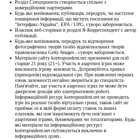
Розділ Спецпроекти створюється спільно з
комерційними партнерами.
Будь яке копіювання, публікація, передрук, чи наступне
поширення інформації, що містить посилання на
"Інтерфакс-Україна", EPA / UPG, суворо забороняється.
Власник веб-сторінки в розділі Я-Корреспондент є автор
публікації.
Будь-яке копіювання, передрук та відтворення
фотографічних творів та/або аудіовізуальних творів
правовласника Getty Images - суворо забороняється.
Матеріали сайту korrespondent.net призначені для осіб
старше 21 року (21+). Участь в азартних іграх може
викликати ігрову залежність. Дотримуйтесь правил
(принципів) відповідальної гри. При виявленні перших
ознак залежності негайно зверніться до спеціаліста.
Пам'ятайте, що участь в азартних іграх не може бути
джерелом доходів або альтернативою роботі.
Інформаційний ресурс korrespondent.net не проводить
ігри на реальні та/або віртуальні гроші, також сайт не
приймає ні в якій формі оплату ставок та інших
платежів, які пов’язані/можуть бути пов’язані з
азартними іграми, букмекерами чи тоталізаторами. Будь-
які матеріали на інформаційному ресурсі
korrespondent.net публікуються виключно в
інформаційних цілях.