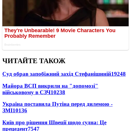
ЧИТАЙТЕ ТАКОЖ
Суд обрав запобіжний захід Стефанішиній
19248
Майора ВСП викрили на "допомозі"
військовому в СЗЧ
10238
Україна поставила Путіна перед дилемою -
ЗМІ
10136
Київ про рішення Швеції щодо судна: Це
прецедент
7547