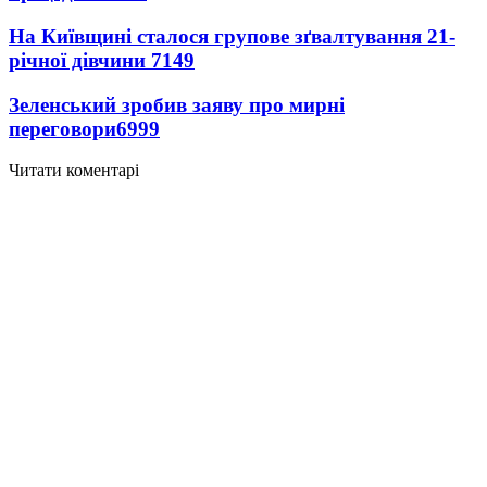
На Київщині сталося групове зґвалтування 21-
річної дівчини
7149
Зеленський зробив заяву про мирні
переговори
6999
Читати коментарі