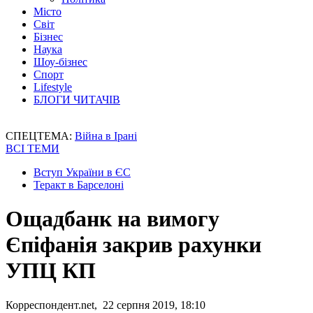
Місто
Світ
Бізнес
Наука
Шоу-бізнес
Спорт
Lifestyle
БЛОГИ ЧИТАЧІВ
СПЕЦТЕМА:
Війна в Ірані
ВСІ ТЕМИ
Вступ України в ЄС
Теракт в Барселоні
Ощадбанк на вимогу
Єпіфанія закрив рахунки
УПЦ КП
Корреспондент.net, 22 серпня 2019, 18:10