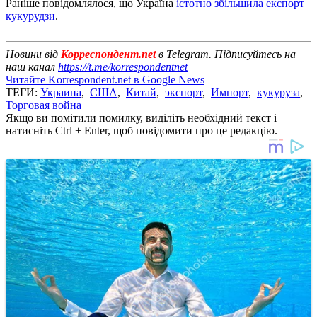
Раніше повідомлялося, що Україна
істотно збільшила експорт
кукурудзи
.
Новини від
Корреспондент.net
в Telegram. Підписуйтесь на
наш канал
https://t.me/korrespondentnet
Читайте Korrespondent.net в Google News
ТЕГИ:
Украина
,
США
,
Китай
,
экспорт
,
Импорт
,
кукуруза
,
Торговая война
Якщо ви помітили помилку, виділіть необхідний текст і
натисніть Ctrl + Enter, щоб повідомити про це редакцію.