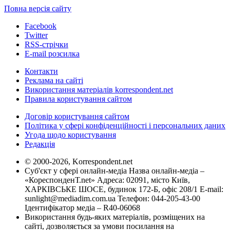
Повна версія сайту
Facebook
Twitter
RSS-стрічки
E-mail розсилка
Контакти
Реклама на сайті
Використання матеріалів korrespondent.net
Правила користування сайтом
Договір користування сайтом
Політика у сфері конфіденційності і персональних даних
Угода щодо користування
Редакція
© 2000-2026, Korrespondent.net
Суб'єкт у сфері онлайн-медіа Назва онлайн-медіа –
«КореспонденТ.net» Адреса: 02091, місто Київ,
ХАРКІВСЬКЕ ШОСЕ, будинок 172-Б, офіс 208/1 E-mail:
sunlight@mediadim.com.ua
Телефон: 044-205-43-00
Ідентифікатор медіа – R40-06068
Використання будь-яких матеріалів, розміщених на
сайті, дозволяється за умови посилання на