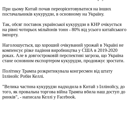
При цьому Китай почав переорієнтовуватися на інших
постачальників кукурудзи, в основному на Україну.
Так, обсяг поставок української кукурудзи в КНР очікується
на рівні чотирьох мільйонів тонн - 80% від усього китайського
імпорту.
Наголошується, що хороший очікуваний урожай в Україні не
компенсує різке падіння виробництва у США в 2019-2020
роках. Але в довгостроковій перспективі загроза, що Україна
стане основним експортером кукурудзи, продовжує зростати.
Політику Трампа розкритикувала конгресмен від штату
Іллінойс Робін Келлі.
"Велика частина кукурудзи надходила в Китай з Іллінойсу, до
того, як провальна торгова війна Трампа вбила наш доступ до
ринків", - написала Келлі у Facebook.