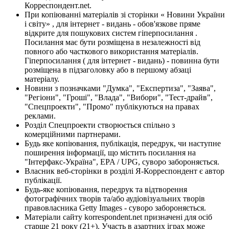
Корреспондент.net.
При копіюванні матеріалів зі сторінки « Новини України
і світу» , для інтернет - видань - обов'язкове пряме
відкрите для пошукових систем гіперпосилання .
Посилання має бути розміщена в незалежності від
повного або часткового використання матеріалів.
Гіперпосилання ( для інтернет - видань) - повинна бути
розміщена в підзаголовку або в першому абзаці
матеріалу.
Новини з позначками "Думка", "Експертиза", "Заява",
"Регіони", "Гроші", "Влада", "Вибори", "Тест-драйв",
"Спецпроекти", "Промо" публікуються на правах
реклами.
Розділ Спецпроекти створюється спільно з
комерційними партнерами.
Будь яке копіювання, публікація, передрук, чи наступне
поширення інформації, що містить посилання на
"Інтерфакс-Україна", EPA / UPG, суворо забороняється.
Власник веб-сторінки в розділі Я-Корреспондент є автор
публікації.
Будь-яке копіювання, передрук та відтворення
фотографічних творів та/або аудіовізуальних творів
правовласника Getty Images - суворо забороняється.
Матеріали сайту korrespondent.net призначені для осіб
старше 21 року (21+). Участь в азартних іграх може