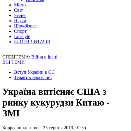
Місто
Світ
Бізнес
Наука
Шоу-бізнес
Спорт
Lifestyle
БЛОГИ ЧИТАЧІВ
СПЕЦТЕМА:
Війна в Ірані
ВСІ ТЕМИ
Вступ України в ЄС
Теракт в Барселоні
Україна витісняє США з
ринку кукурудзи Китаю -
ЗМІ
Корреспондент.net, 23 серпня 2019, 01:35