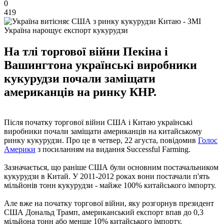
0
419
Україна нарощує експорт кукурудзи
На тлі торгової війни Пекіна і
Вашингтона українські виробники
кукурудзи почали заміщати
американців на ринку КНР.
Після початку торгової війни США і Китаю українські
виробники почали заміщати американців на китайському
ринку кукурудзи. Про це в четвер, 22 агуста, повідомив
Голос
Америки
з посиланням на видання Successful Farming.
Зазначається, що раніше США були основним постачальником
кукурудзи в Китай. У 2011-2012 роках вони постачали п'ять
мільйонів тонн кукурудзи - майже 100% китайського імпорту.
Але вже на початку торгової війни, яку розгорнув президент
США Дональд Трамп, американський експорт впав до 0,3
мільйона тонн або менше 10% китайського імпорту.