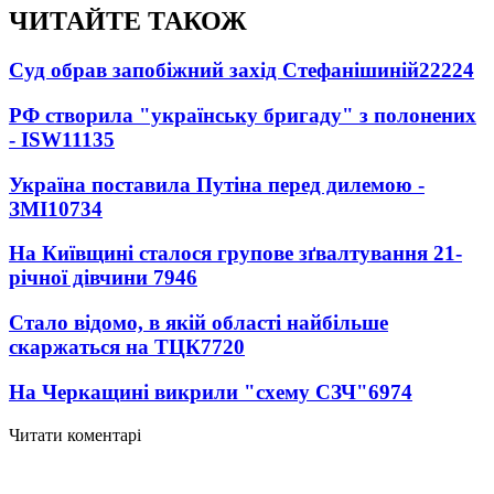
ЧИТАЙТЕ ТАКОЖ
Суд обрав запобіжний захід Стефанішиній
22224
РФ створила "українську бригаду" з полонених
- ISW
11135
Україна поставила Путіна перед дилемою -
ЗМІ
10734
На Київщині сталося групове зґвалтування 21-
річної дівчини
7946
Стало відомо, в якій області найбільше
скаржаться на ТЦК
7720
На Черкащині викрили "схему СЗЧ"
6974
Читати коментарі