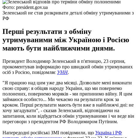
Фото: president.gov.ua
Зеленський не став розкривати деталі обміну утримуваними з
РФ
Перші результати з обміну
утримуваними між Україною і Росією
мають бути найближчими днями.
Президент Володимир Зеленський в п'ятницю, 23 серпня,
прокоментував інформацію про швидкий обмін утримуваних
осіб з Росією, повідомляє
УНН
.
"Я працюю над цим уже два місяці. Дозвольте мені виконати
свою справу: я обіцяв народу України, що ми повернемо
полонених, повернемо моряків - ми припинимо війну. Я цим
займаюся особисто... Ми чекаємо на результати крок за
кроком. Перші результати мають бути вже в найближчі дні: не
хочу загадувати", - сказав Зеленський, відповідаючи на
запитання, коли відбудеться обмін утримуваними і чи веде він
переговори з президентом РФ Володимиром Путіним.
Напередодні російські ЗМІ повідомили, що
Україна і РФ