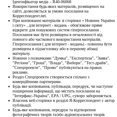
Ідентифікатор медіа – R40-06068
Використання будь-яких матеріалів, розміщених на
сайті, дозволяється за умови посилання на
Корреспондент.net.
При копіюванні матеріалів зі сторінки « Новини України
і світу» , для інтернет - видань - обов'язкове пряме
відкрите для пошукових систем гіперпосилання .
Посилання має бути розміщена в незалежності від
повного або часткового використання матеріалів.
Гіперпосилання ( для інтернет - видань) - повинна бути
розміщена в підзаголовку або в першому абзаці
матеріалу.
Новини з позначками "Думка", "Експертиза", "Заява",
"Регіони", "Гроші", "Влада", "Вибори", "Тест-драйв",
"Спецпроекти", "Промо" публікуються на правах
реклами.
Розділ Спецпроекти створюється спільно з
комерційними партнерами.
Будь яке копіювання, публікація, передрук, чи наступне
поширення інформації, що містить посилання на
"Інтерфакс-Україна", EPA / UPG, суворо забороняється.
Власник веб-сторінки в розділі Я-Корреспондент є автор
публікації.
Будь-яке копіювання, передрук та відтворення
фотографічних творів та/або аудіовізуальних творів