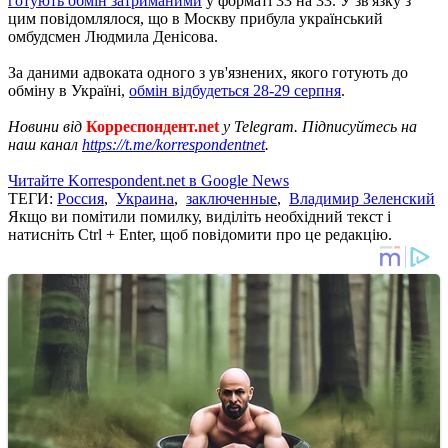
готують обмін затриманими
у форматі 33 на 33. У зв'язку з
цим повідомлялося, що в Москву прибула український
омбудсмен Людмила Денісова.
За даними адвоката одного з ув'язнених, якого готують до
обміну в Україні,
обмін відбудеться 28-29 серпня
.
Новини від
Корреспондент.net
у Telegram. Підписуйтесь на
наш канал
https://t.me/korrespondentnet
.
Читайте Korrespondent.net в Google News
ТЕГИ:
Россия
,
Украина
,
заключенные
,
Владимир Зеленский
Якщо ви помітили помилку, виділіть необхідний текст і
натисніть Ctrl + Enter, щоб повідомити про це редакцію.