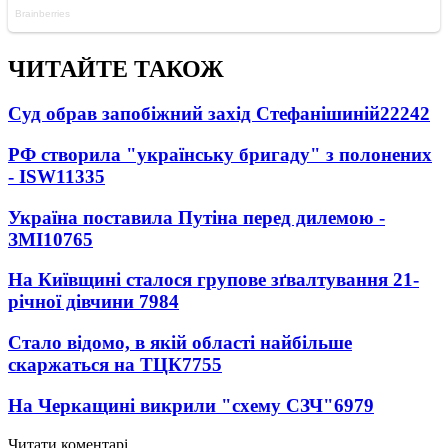
ЧИТАЙТЕ ТАКОЖ
Суд обрав запобіжний захід Стефанішиній
22242
РФ створила "українську бригаду" з полонених
- ISW
11335
Україна поставила Путіна перед дилемою -
ЗМІ
10765
На Київщині сталося групове зґвалтування 21-
річної дівчини
7984
Стало відомо, в якій області найбільше
скаржаться на ТЦК
7755
На Черкащині викрили "схему СЗЧ"
6979
Читати коментарі