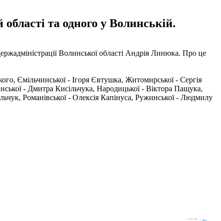
 області та одного у Волинській.
ержадміністрації Волинської області Андрія Линюка. Про це
го, Ємільчинської - Ігоря Євтушка, Житомирської - Сергія
нської - Дмитра Кисільчука, Народицької - Віктора Пащука,
льчук, Романівської - Олексія Капінуса, Ружинської - Людмилу