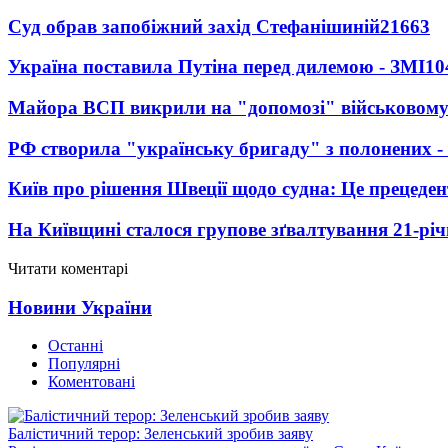
Суд обрав запобіжний захід Стефанішиній
21663
Україна поставила Путіна перед дилемою - ЗМІ
10
Майора ВСП викрили на "допомозі" військовому
РФ створила "українську бригаду" з полонених -
Київ про рішення Швеції щодо судна: Це прецеден
На Київщині сталося групове зґвалтування 21-річ
Читати коментарі
Новини України
Останні
Популярні
Коментовані
Балістичний терор: Зеленський зробив заяву