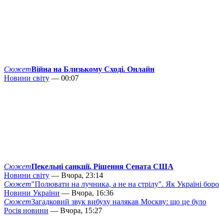
Сюжет
Війна на Близькому Сході. Онлайн
Новини світу
— 00:07
Сюжет
Пекельні санкції. Рішення Сената США
Новини світу
— Вчора, 23:14
Сюжет
"Полювати на лучника, а не на стрілу". Як Україні бор
Новини України
— Вчора, 16:36
Сюжет
Загадковий звук вибуху налякав Москву: що це було
Росія новини
— Вчора, 15:27