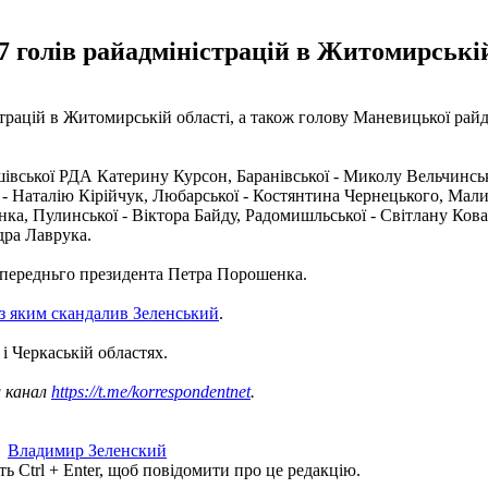
17 голів райадміністрацій в Житомирській
трацій в Житомирській області, а також голову Маневицької райд
вської РДА Катерину Курсон, Баранівської - Миколу Вельчинсько
- Наталію Кірійчук, Любарської - Костянтина Чернецького, Мали
ка, Пулинської - Віктора Байду, Радомишльської - Світлану Кова
дра Лаврука.
 попередньго президента Петра Порошенка.
 з яким скандалив Зеленський
.
і Черкаській областях.
ш канал
https://t.me/korrespondentnet
.
,
Владимир Зеленский
ь Ctrl + Enter, щоб повідомити про це редакцію.