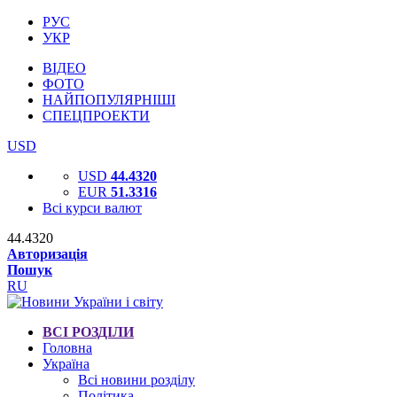
РУС
УКР
ВІДЕО
ФОТО
НАЙПОПУЛЯРНІШІ
СПЕЦПРОЕКТИ
USD
USD
44.4320
EUR
51.3316
Всі курси валют
44.4320
Авторизація
Пошук
RU
ВСІ РОЗДІЛИ
Головна
Україна
Всі новини розділу
Політика