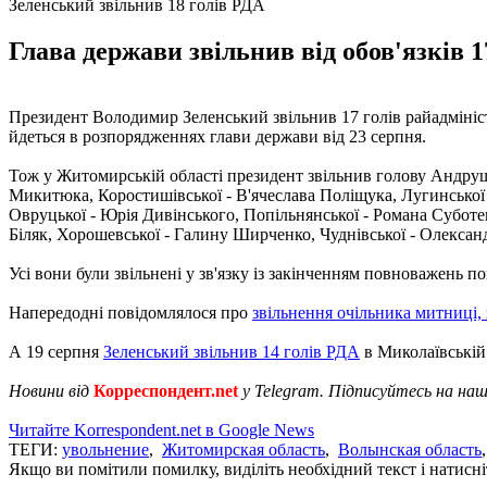
Зеленський звільнив 18 голів РДА
Глава держави звільнив від обов'язків 
Президент Володимир Зеленський звільнив 17 голів райадмініс
йдеться в розпорядженнях глави держави від 23 серпня.
Тож у Житомирській області президент звільнив голову Андруші
Микитюка, Коростишівської - В'ячеслава Поліщука, Лугинської 
Овруцької - Юрія Дивінського, Попільнянської - Романа Суботен
Біляк, Хорошевської - Галину Ширченко, Чуднівської - Олексан
Усі вони були звільнені у зв'язку із закінченням повноважень
Напередодні повідомлялося про
звільнення очільника митниці,
А 19 серпня
Зеленський звільнив 14 голів РДА
в Миколаївській 
Новини від
Корреспондент.net
у Telegram. Підписуйтесь на на
Читайте Korrespondent.net в Google News
ТЕГИ:
увольнение
,
Житомирская область
,
Волынская область
Якщо ви помітили помилку, виділіть необхідний текст і натисніт