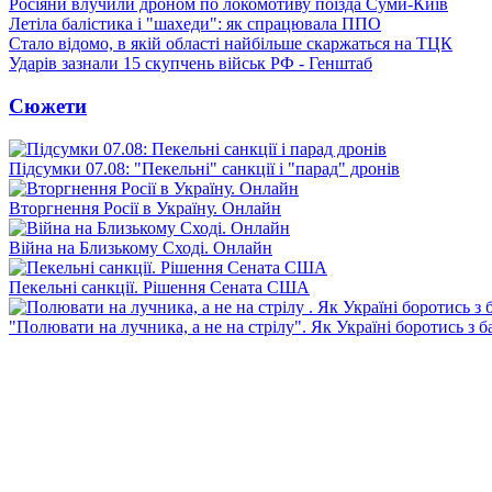
Росіяни влучили дроном по локомотиву поїзда Суми-Київ
Летіла балістика і "шахеди": як спрацювала ППО
Стало відомо, в якій області найбільше скаржаться на ТЦК
Ударів зазнали 15 скупчень військ РФ - Генштаб
Сюжети
Підсумки 07.08: "Пекельні" санкції і "парад" дронів
Вторгнення Росії в Україну. Онлайн
Війна на Близькому Сході. Онлайн
Пекельні санкції. Рішення Сената США
"Полювати на лучника, а не на стрілу". Як Україні боротись з 