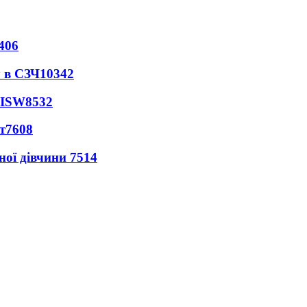
406
 в СЗЧ
10342
 ISW
8532
т
7608
ної дівчини
7514