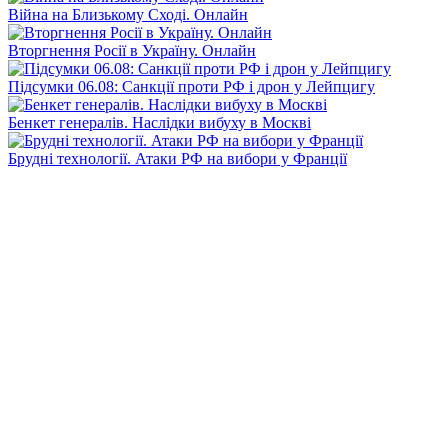
Війна на Близькому Сході. Онлайн
Вторгнення Росії в Україну. Онлайн
Підсумки 06.08: Санкції проти РФ і дрон у Лейпцигу
Бенкет генералів. Наслідки вибуху в Москві
Брудні технології. Атаки РФ на вибори у Франції