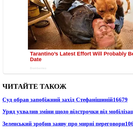
ЧИТАЙТЕ ТАКОЖ
Суд обрав запобіжний захід Стефанішиній
16679
Уряд ухвалив зміни щодо відстрочки від мобілізац
Зеленський зробив заяву про мирні переговори
10