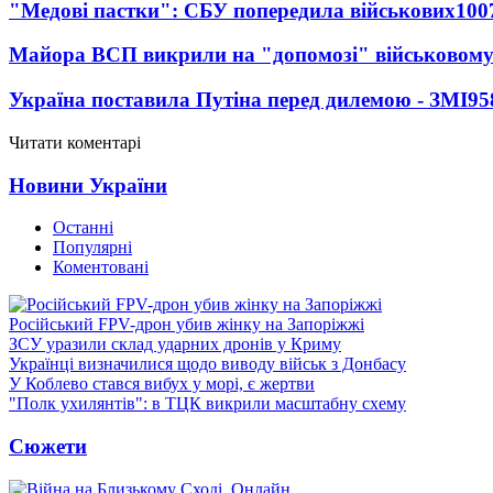
"Медові пастки": СБУ попередила військових
100
Майора ВСП викрили на "допомозі" військовому
Україна поставила Путіна перед дилемою - ЗМІ
95
Читати коментарі
Новини України
Останні
Популярні
Коментовані
Російський FPV-дрон убив жінку на Запоріжжі
ЗСУ уразили склад ударних дронів у Криму
Українці визначилися щодо виводу військ з Донбасу
У Коблево стався вибух у морі, є жертви
"Полк ухилянтів": в ТЦК викрили масштабну схему
Сюжети