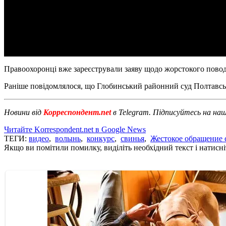
Правоохоронці вже зареєстрували заяву щодо жорстокого повод
Раніше повідомлялося, що Глобинський районний суд Полтавсь
Новини від
Корреспондент.net
в Telegram. Підписуйтесь на на
Читайте Korrespondent.net в Google News
ТЕГИ:
видео
,
волынь
,
конкурс
,
свинья
,
Жестокое обращение
Якщо ви помітили помилку, виділіть необхідний текст і натисніт