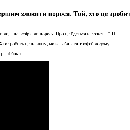
ершим зловити порося. Той, хто це зроби
и ледь не розірвали порося. Про це йдеться в сюжеті ТСН.
у. Хто зробить це першим, може забирати трофей додому.
різні боки.