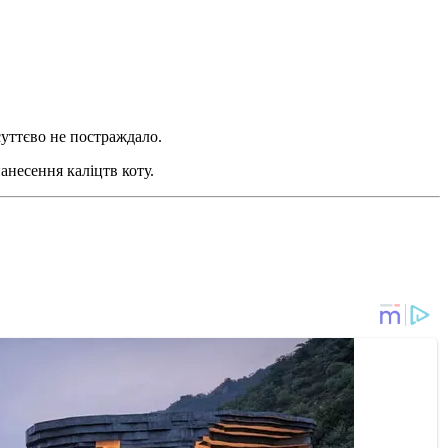
суттєво не постраждало.
анесення каліцтв коту.