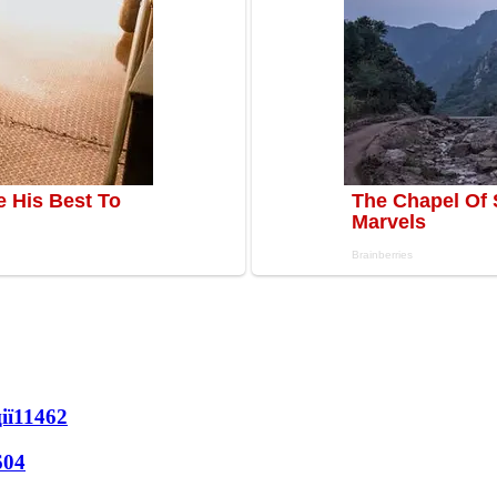
ії
11462
604