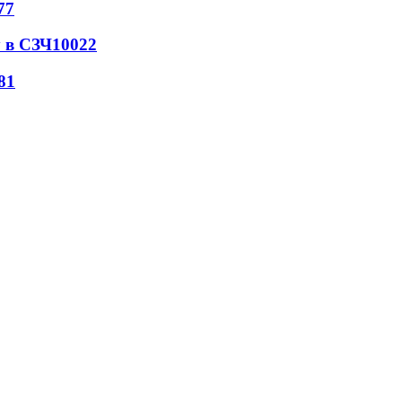
77
 в СЗЧ
10022
81