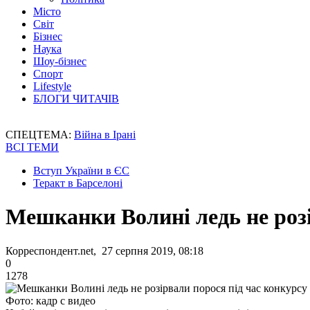
Місто
Світ
Бізнес
Наука
Шоу-бізнес
Спорт
Lifestyle
БЛОГИ ЧИТАЧІВ
СПЕЦТЕМА:
Війна в Ірані
ВСІ ТЕМИ
Вступ України в ЄС
Теракт в Барселоні
Мешканки Волині ледь не розі
Корреспондент.net, 27 серпня 2019, 08:18
0
1278
Фото: кадр с видео