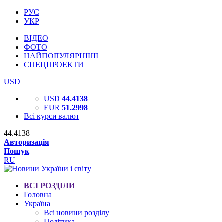
РУС
УКР
ВІДЕО
ФОТО
НАЙПОПУЛЯРНІШІ
СПЕЦПРОЕКТИ
USD
USD
44.4138
EUR
51.2998
Всі курси валют
44.4138
Авторизація
Пошук
RU
ВСІ РОЗДІЛИ
Головна
Україна
Всі новини розділу
Політика