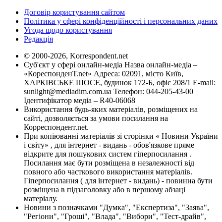
Договір користування сайтом
Політика у сфері конфіденційності і персональних даних
Угода щодо користування
Редакція
© 2000-2026, Korrespondent.net
Суб'єкт у сфері онлайн-медіа Назва онлайн-медіа –
«КореспонденТ.net» Адреса: 02091, місто Київ,
ХАРКІВСЬКЕ ШОСЕ, будинок 172-Б, офіс 208/1 E-mail:
sunlight@mediadim.com.ua
Телефон: 044-205-43-00
Ідентифікатор медіа – R40-06068
Використання будь-яких матеріалів, розміщених на
сайті, дозволяється за умови посилання на
Корреспондент.net.
При копіюванні матеріалів зі сторінки « Новини України
і світу» , для інтернет - видань - обов'язкове пряме
відкрите для пошукових систем гіперпосилання .
Посилання має бути розміщена в незалежності від
повного або часткового використання матеріалів.
Гіперпосилання ( для інтернет - видань) - повинна бути
розміщена в підзаголовку або в першому абзаці
матеріалу.
Новини з позначками "Думка", "Експертиза", "Заява",
"Регіони", "Гроші", "Влада", "Вибори", "Тест-драйв",