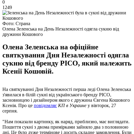
0
1249
Фото: Страна
Олена Зеленська на День Незалежності одягла сукню від
дружини Кошового
Олена Зеленська на офіційне
святкування Дня Незалежності одягла
сукню від бренду PICO, який належить
Ксенії Кошовій.
На святкуванні Дня Незалежності перша леді Олена Зеленська
з'явилася в білій сукні від українського бренду PICO,
засновницею і дизайнером якого є дружина Євгена Кошового
Ксенія. Про це
повідомляє
КП в Украине
у вівторок, 27
серпня.
"Нам показали картинку, як наряд, приблизно, має виглядати.
Пошиття сукні з двома примірками зайняло два з половиною
дні. Це було дуже термінове і досить складне замовлення. Були