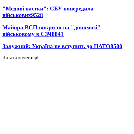
"Медові пастки": СБУ попередила
військових
9528
Майора ВСП викрили на "допомозі"
військовому в СЗЧ
8841
Залужний: Україна не вступить до НАТО
8500
Читати коментарі