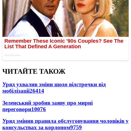
ЧИТАЙТЕ ТАКОЖ
Уряд ухвалив зміни щодо відстрочки від
мобілізації
26414
Зеленський зробив заяву про мирні
переговори
10076
Уряд змінив правила обслуговування чоловіків у
консульствах за кордоном
9759