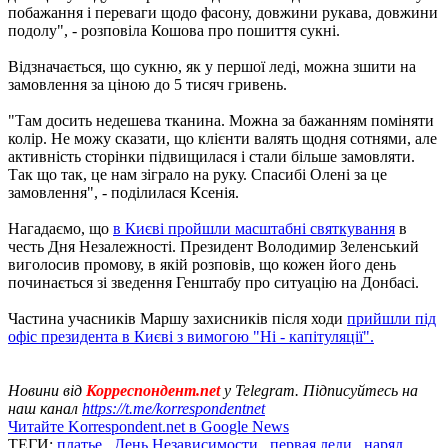
побажання і переваги щодо фасону, довжини рукава, довжини
подолу", - розповіла Кошова про пошиття сукні.
Відзначається, що сукню, як у першої леді, можна зшити на
замовлення за ціною до 5 тисяч гривень.
"Там досить недешева тканина. Можна за бажанням поміняти
колір. Не можу сказати, що клієнти валять щодня сотнями, але
активність сторінки підвищилася і стали більше замовляти.
Так що так, це нам зіграло на руку. Спасибі Олені за це
замовлення", - поділилася Ксенія.
Нагадаємо, що
в Києві пройшли масштабні святкування
в
честь Дня Незалежності. Президент Володимир Зеленський
виголосив промову, в якій розповів, що кожен його день
починається зі зведення Генштабу про ситуацію на Донбасі.
Частина учасників Маршу захисників після ходи
прийшли під
офіс президента в Києві з вимогою "Ні - капітуляції".
Новини від
Корреспондент.net
у Telegram. Підписуйтесь на
наш канал
https://t.me/korrespondentnet
Читайте Korrespondent.net в Google News
ТЕГИ:
платье
,
День Независимости
,
первая леди
,
наряд