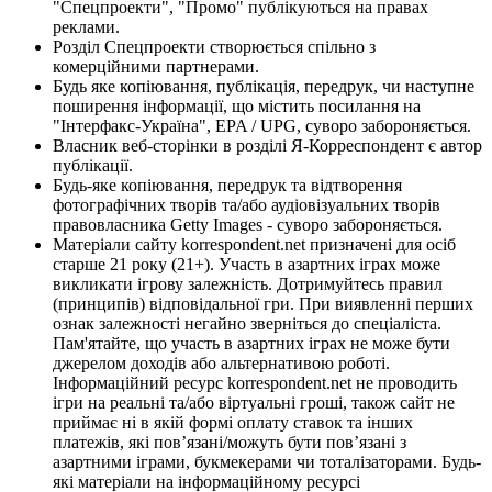
"Спецпроекти", "Промо" публікуються на правах
реклами.
Розділ Спецпроекти створюється спільно з
комерційними партнерами.
Будь яке копіювання, публікація, передрук, чи наступне
поширення інформації, що містить посилання на
"Інтерфакс-Україна", EPA / UPG, суворо забороняється.
Власник веб-сторінки в розділі Я-Корреспондент є автор
публікації.
Будь-яке копіювання, передрук та відтворення
фотографічних творів та/або аудіовізуальних творів
правовласника Getty Images - суворо забороняється.
Матеріали сайту korrespondent.net призначені для осіб
старше 21 року (21+). Участь в азартних іграх може
викликати ігрову залежність. Дотримуйтесь правил
(принципів) відповідальної гри. При виявленні перших
ознак залежності негайно зверніться до спеціаліста.
Пам'ятайте, що участь в азартних іграх не може бути
джерелом доходів або альтернативою роботі.
Інформаційний ресурс korrespondent.net не проводить
ігри на реальні та/або віртуальні гроші, також сайт не
приймає ні в якій формі оплату ставок та інших
платежів, які пов’язані/можуть бути пов’язані з
азартними іграми, букмекерами чи тоталізаторами. Будь-
які матеріали на інформаційному ресурсі